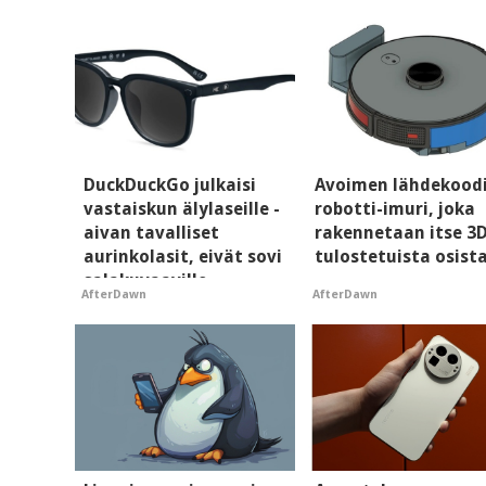
DuckDuckGo julkaisi
Avoimen lähdekood
vastaiskun älylaseille -
robotti-imuri, joka
aivan tavalliset
rakennetaan itse 3
aurinkolasit, eivät sovi
tulostetuista osist
salakuvaaville
AfterDawn
AfterDawn
hyypiöille