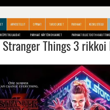
SET
ARVOSTELUT
OPPAAT
TARJOUKSET
PARHAAT
KESKUSTELU
HKÖPOTKULAUDAT
PARHAAT NÄYTÖNOHJAIMET
PARHAAT BLUETOOTH-KAIUTTIM
Stranger Things 3 rikkoi