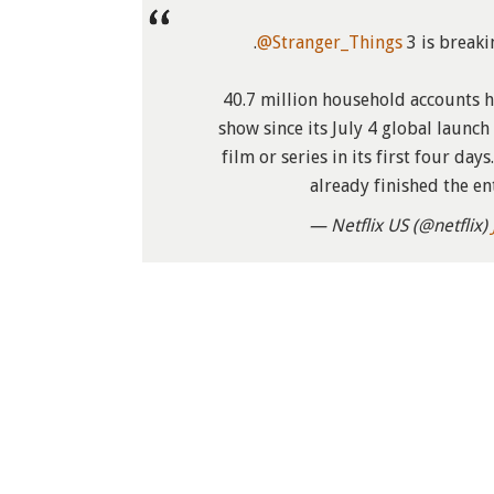
.
@Stranger_Things
3 is breaki
40.7 million household accounts 
show since its July 4 global launch
film or series in its first four day
already finished the en
— Netflix US (@netflix)