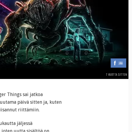
JAA
7 VUOTTA SITTEN
ger Things sai jatkoa
uutama päivä sitten ja, kuten
isannut riittämiin.
kautta jäljessä
joten uutta sisältöä on