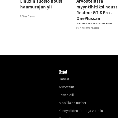
Linuxin suosio nousi
Arvostelussa
haamurajan yli
myyntihitiksi nouss
Realme GT 8 Pro -
AfterDawn
OnePlussan
huippupuhelinten
Puhelinvertailu
"perillinen"
Osiot:
Uutiset
Arvostelut
Päivän diili
Mobiilialan uutiset
Kännyköiden tiedot ja vertailu