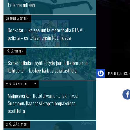
tallenna mitään
23 TUNTIA SITTEN
Rockstar julkaisee uutta materiaalia GTA VI -
pelistä – esitetään ensin Netflixissä
PÄIVÄ SITTEN
Sähköpotkulautayhtiö Ryde joutui tietomurron
kohteeksi – koskee kaikkia asiakastilejä
MATTI ROBINSO
2 PÄIVÄÄ SITTEN
2
Mainosverkon tietoturvamurto iski myös
Suomeen: Kaappasi kryptolompakoiden
osoitteita
2 PÄIVÄÄ SITTEN