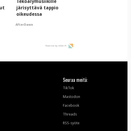
Tekoälymusiikille
ut
järisyttävä tappio
oikeudessa
AfterDawn
Powered by HIGH.FI
Seuraa meitä:
TikTok
Mastodon
Facebook
Threads
RSS-syöte