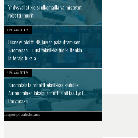
Yhdysvallat kielsi ulkomailla valmistetut
robotti-imurit
4 PÄIVÄÄ SITTEN
Disney+ aloitti 4K-kuvan palauttamisen
Suomessa – uusi tekniikka tuo kuitenkin
laiterajoituksia
4 PÄIVÄÄ SITTEN
Suomalaista robottitekniikkaa kaduille:
Autonominen lakaisurobotti aloittaa työt
Porvoossa
Laajempi uutislistaus