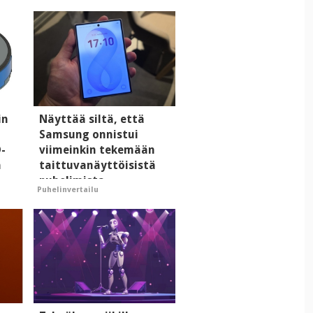
in
Näyttää siltä, että
Samsung onnistui
D-
viimeinkin tekemään
a
taittuvanäyttöisistä
puhelimista
Puhelinvertailu
supersuosittuja