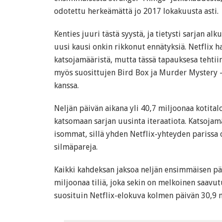
odotettu herkeämättä jo 2017 lokakuusta asti.
Kenties juuri tästä syystä, ja tietysti sarjan al
uusi kausi onkin rikkonut ennätyksiä. Netflix 
katsojamääristä, mutta tässä tapauksesa tehtiin
myös suosittujen Bird Box ja Murder Mystery 
kanssa.
Neljän päivän aikana yli 40,7 miljoonaa kotital
katsomaan sarjan uusinta iteraatiota. Katsojamä
isommat, sillä yhden Netflix-yhteyden parissa
silmäpareja.
Kaikki kahdeksan jaksoa neljän ensimmäisen pä
miljoonaa tiliä, joka sekin on melkoinen saavu
suosituin Netflix-elokuva kolmen päivän 30,9 m