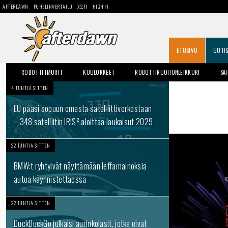
AFTERDAWN
PUHELINVERTAILU
X2.FI
HIGH.FI
ETUSIVU
UUTI
ROBOTTI-IMURIT
KUULOKKEET
ROBOTTIRUOHONLEIKKURI
SÄ
4 TUNTIA SITTEN
EU pääsi sopuun omasta satelliittiverkostaan
– 348 satelliitin IRIS² aloittaa laukaisut 2029
22 TUNTIA SITTEN
BMW:t ryhtyivät näyttämään leffamainoksia
autoa käynnistettäessä
22 TUNTIA SITTEN
DuckDuckGo julkaisi aurinkolasit, jotka eivät