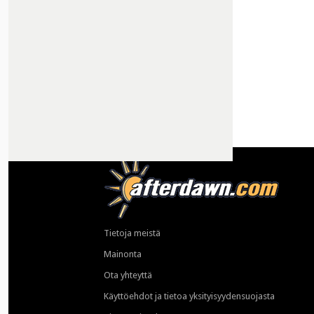
Tietoja meistä
Mainonta
Ota yhteyttä
Käyttöehdot ja tietoa yksityisyydensuojasta