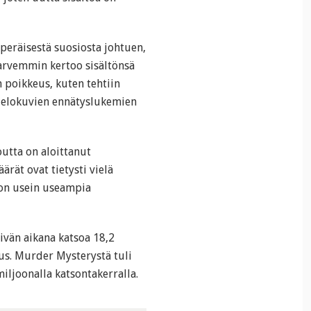
kuperäisestä suosiosta johtuen,
harvemmin kertoo sisältönsä
 poikkeus, kuten tehtiin
-elokuvien ennätyslukemien
outta on aloittanut
ärät ovat tietysti vielä
 on usein useampia
ivän aikana katsoa 18,2
tus. Murder Mysterystä tuli
iljoonalla katsontakerralla.