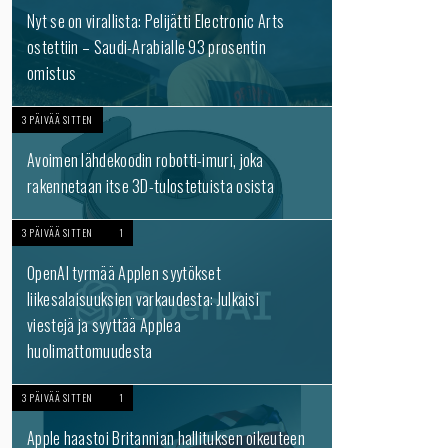
Nyt se on virallista: Pelijätti Electronic Arts
ostettiin – Saudi-Arabialle 93 prosentin
omistus
3 PÄIVÄÄ SITTEN
Avoimen lähdekoodin robotti-imuri, joka
rakennetaan itse 3D-tulostetuista osista
3 PÄIVÄÄ SITTEN
1
OpenAI tyrmää Applen syytökset
liikesalaisuuksien varkaudesta: Julkaisi
viestejä ja syyttää Applea
huolimattomuudesta
3 PÄIVÄÄ SITTEN
1
Apple haastoi Britannian hallituksen oikeuteen