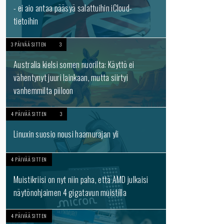
- ei aio antaa pääsyä salattuihin iCloud-
tietoihin
3 PÄIVÄÄ SITTEN
3
Australia kielsi somen nuorilta: Käyttö ei
vähentynyt juuri lainkaan, mutta siirtyi
vanhemmilta piiloon
4 PÄIVÄÄ SITTEN
3
Linuxin suosio nousi haamurajan yli
4 PÄIVÄÄ SITTEN
Muistikriisi on nyt niin paha, että AMD julkaisi
näytönohjaimen 4 gigatavun muistilla
4 PÄIVÄÄ SITTEN