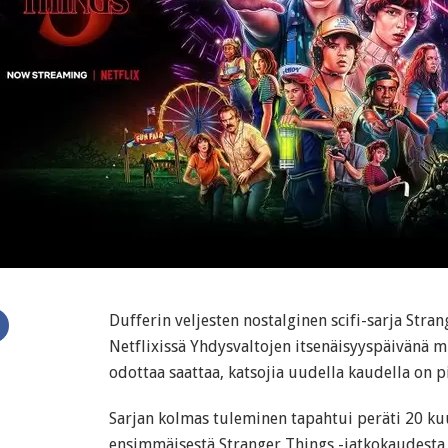
N
Dufferin veljesten nostalginen scifi-sarja Stran
Netflixissä Yhdysvaltojen itsenäisyyspäivänä m
odottaa saattaa, katsojia uudella kaudella on pi
Sarjan kolmas tuleminen tapahtui peräti 20 kuu
ensimmäisestä Stranger Things -jatkokaudesta, 