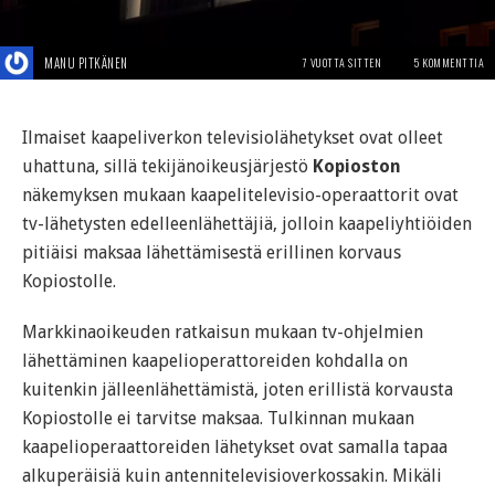
MANU PITKÄNEN
7 VUOTTA SITTEN
5 KOMMENTTIA
Ilmaiset kaapeliverkon televisiolähetykset ovat olleet
uhattuna, sillä tekijänoikeusjärjestö
Kopioston
näkemyksen mukaan kaapelitelevisio-operaattorit ovat
tv-lähetysten edelleenlähettäjiä, jolloin kaapeliyhtiöiden
pitiäisi maksaa lähettämisestä erillinen korvaus
Kopiostolle.
Markkinaoikeuden ratkaisun mukaan tv-ohjelmien
lähettäminen kaapelioperattoreiden kohdalla on
kuitenkin jälleenlähettämistä, joten erillistä korvausta
Kopiostolle ei tarvitse maksaa. Tulkinnan mukaan
kaapelioperaattoreiden lähetykset ovat samalla tapaa
alkuperäisiä kuin antennitelevisioverkossakin. Mikäli