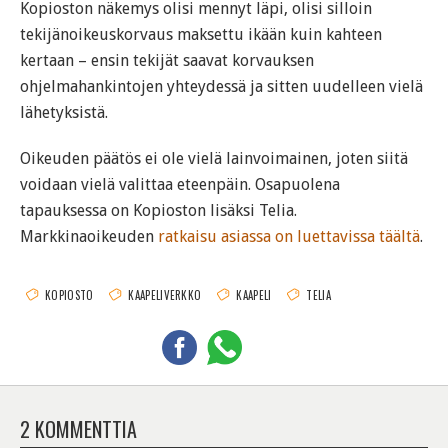
Kopioston näkemys olisi mennyt läpi, olisi silloin
tekijänoikeuskorvaus maksettu ikään kuin kahteen
kertaan – ensin tekijät saavat korvauksen
ohjelmahankintojen yhteydessä ja sitten uudelleen vielä
lähetyksistä.
Oikeuden päätös ei ole vielä lainvoimainen, joten siitä
voidaan vielä valittaa eteenpäin. Osapuolena
tapauksessa on Kopioston lisäksi Telia.
Markkinaoikeuden
ratkaisu asiassa on luettavissa täältä
.
KOPIOSTO
KAAPELIVERKKO
KAAPELI
TELIA
2 KOMMENTTIA