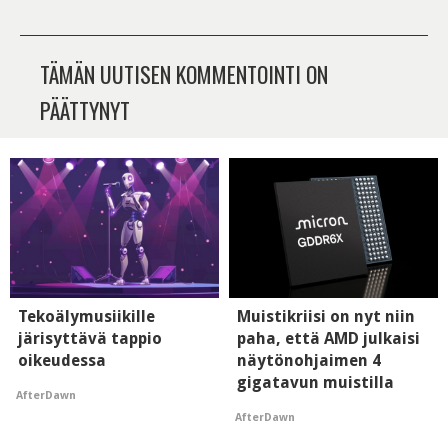
TÄMÄN UUTISEN KOMMENTOINTI ON
PÄÄTTYNYT
Tekoälymusiikille
Muistikriisi on nyt niin
järisyttävä tappio
paha, että AMD julkaisi
oikeudessa
näytönohjaimen 4
gigatavun muistilla
AfterDawn
AfterDawn