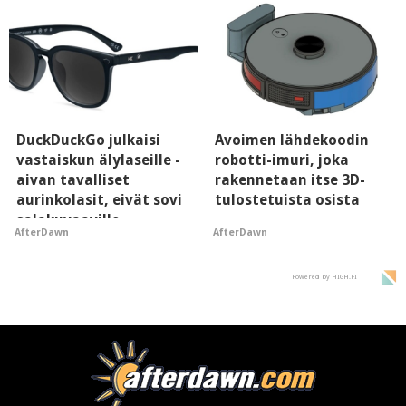
DuckDuckGo julkaisi
Avoimen lähdekoodin
vastaiskun älylaseille -
robotti-imuri, joka
aivan tavalliset
rakennetaan itse 3D-
aurinkolasit, eivät sovi
tulostetuista osista
salakuvaaville
AfterDawn
AfterDawn
hyypiöille
Powered by HIGH.FI