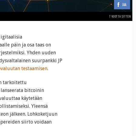
JAA
7 VUOTTA SITTEN
igitaalisia
aalle päin ja osa taas on
ärjestelmiksi. Yhden uuden
dysvaltalainen suurpankki JP
ovaluutan testaamisen
.
n tarkoitettu
 lanseerata bitcoinin
ivaluuttaa käytetään
llistamiseksi. Yleensä
nteon jälkeen. Lohkoketjuun
pereiden siirto voidaan