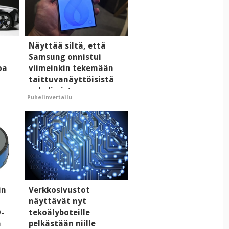
Näyttää siltä, että
Samsung onnistui
oa
viimeinkin tekemään
taittuvanäyttöisistä
puhelimista
Puhelinvertailu
supersuosittuja
in
Verkkosivustot
näyttävät nyt
D-
tekoälyboteille
a
pelkästään niille