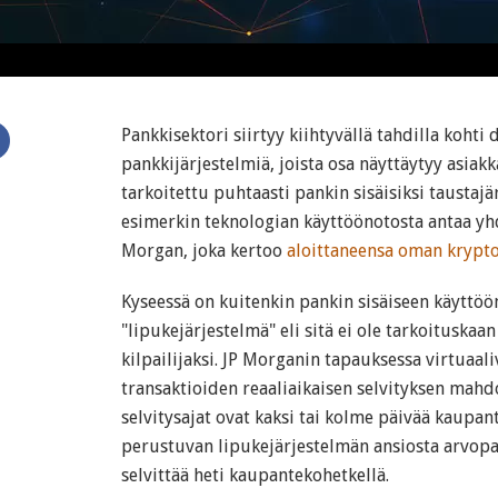
Pankkisektori siirtyy kiihtyvällä tahdilla kohti d
pankkijärjestelmiä, joista osa näyttäytyy asiakk
tarkoitettu puhtaasti pankin sisäisiksi taustaj
esimerkin teknologian käyttöönotosta antaa yh
Morgan, joka kertoo
aloittaneensa oman krypt
Kyseessä on kuitenkin pankin sisäiseen käyttöö
"lipukejärjestelmä" eli sitä ei ole tarkoituskaan
kilpailijaksi. JP Morganin tapauksessa virtuaal
transaktioiden reaaliaikaisen selvityksen mahdo
selvitysajat ovat kaksi tai kolme päivää kaupa
perustuvan lipukejärjestelmän ansiosta arvopa
selvittää heti kaupantekohetkellä.