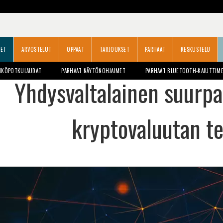
SET
ARVOSTELUT
OPPAAT
TARJOUKSET
PARHAAT
KESKUSTELU
HKÖPOTKULAUDAT
PARHAAT NÄYTÖNOHJAIMET
PARHAAT BLUETOOTH-KAIUTTIM
Yhdysvaltalainen suurpa
kryptovaluutan t