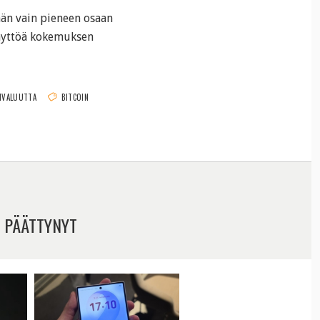
ään vain pieneen osaan
käyttöä kokemuksen
IVALUUTTA
BITCOIN
 PÄÄTTYNYT