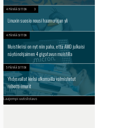
4 PÄIVÄÄ SITTEN
3
Linuxin suosio nousi haamurajan yli
4 PÄIVÄÄ SITTEN
Muistikriisi on nyt niin paha, että AMD julkaisi
näytönohjaimen 4 gigatavun muistilla
5 PÄIVÄÄ SITTEN
Yhdysvallat kielsi ulkomailla valmistetut
robotti-imurit
Laajempi uutislistaus