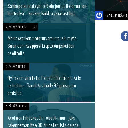
Sähköpotkulautayhtiö Ryde joutui tietomurron
kohteeksi – koskee kaikkia asiakastilejä
MANU PITKÄNEN
3 PÄIVÄÄ SITTEN
2
Mainosverkon tietoturvamurto iski myös
Suomeen: Kaappasi kryptolompakoiden
osoitteita
3 PÄIVÄÄ SITTEN
Nyt se on virallista: Pelijätti Electronic Arts
ostettiin – Saudi-Arabialle 93 prosentin
omistus
3 PÄIVÄÄ SITTEN
Avoimen lähdekoodin robotti-imuri, joka
rakennetaan itse 3D-tulostetuista osista