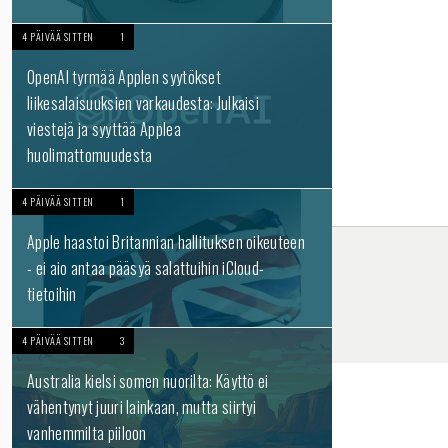
4 PÄIVÄÄ SITTEN
1
OpenAI tyrmää Applen syytökset
liikesalaisuuksien varkaudesta: Julkaisi
viestejä ja syyttää Applea
huolimattomuudesta
4 PÄIVÄÄ SITTEN
1
Apple haastoi Britannian hallituksen oikeuteen
- ei aio antaa pääsyä salattuihin iCloud-
tietoihin
4 PÄIVÄÄ SITTEN
3
Australia kielsi somen nuorilta: Käyttö ei
vähentynyt juuri lainkaan, mutta siirtyi
vanhemmilta piiloon