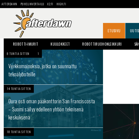
AFTERDAWN
PUHELINVERTAILU
X2.FI
HIGH.FI
ETUSIVU
UUTI
ROBOTTI-IMURIT
KUULOKKEET
ROBOTTIRUOHONLEIKKURI
SÄ
8 TUNTIA SITTEN
1
Verkkomainoksia, jotka on suunnattu
tekoälyboteille
14 TUNTIA SITTEN
Oura osti oman pääkonttorin San Franciscosta
– Suomi säilyy edelleen yhtiön teknisenä
keskuksena
18 TUNTIA SITTEN