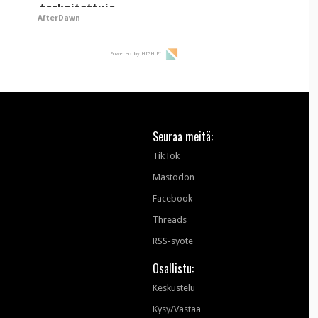
tarkoitettuja
AfterDawn
mainoksia - vaikuttaa
tekoälyn mielikuvaan
brändistä
Powered by HIGH.FI
Seuraa meitä:
TikTok
Mastodon
Facebook
Threads
RSS-syöte
Osallistu:
Keskustelu
Kysy/Vastaa