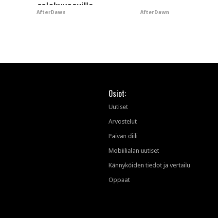
salakuvaaville
AfterDawn
AfterDawn
hyypiöille
Osiot:
Uutiset
Arvostelut
Päivän diili
Mobiilialan uutiset
Kännyköiden tiedot ja vertailu
Oppaat