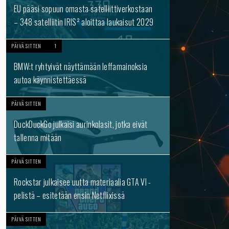
EU pääsi sopuun omasta satelliittiverkostaan
– 348 satelliitin IRIS² aloittaa laukaisut 2029
PÄIVÄ SITTEN
1
BMW:t ryhtyivät näyttämään leffamainoksia
autoa käynnistettäessä
PÄIVÄ SITTEN
DuckDuckGo julkaisi aurinkolasit, jotka eivät
tallenna mitään
PÄIVÄ SITTEN
Rockstar julkaisee uutta materiaalia GTA VI -
pelistä – esitetään ensin Netflixissä
PÄIVÄ SITTEN