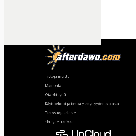
Tietoja meistä
Mainonta
Ota yhteyttä
Käyttöehdot ja tietoa yksityisyydensuojasta
Tietosuojaseloste
Yhteydet tarjoaa: