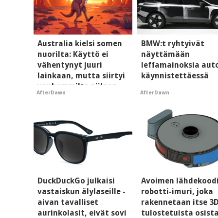
Australia kielsi somen
BMW:t ryhtyivät
nuorilta: Käyttö ei
näyttämään
vähentynyt juuri
leffamainoksia aut
lainkaan, mutta siirtyi
käynnistettäessä
vanhemmilta piiloon
AfterDawn
AfterDawn
DuckDuckGo julkaisi
Avoimen lähdekood
vastaiskun älylaseille -
robotti-imuri, joka
aivan tavalliset
rakennetaan itse 3
aurinkolasit, eivät sovi
tulostetuista osist