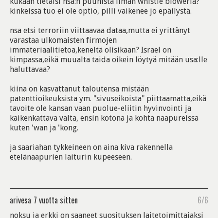
kukaan tietäisi nsa:n puuhista ilman whistle bloweria?
kinkeissä tuo ei ole optio, pilli vaikenee jo epäilystä.
nsa etsi terroriin viittaavaa dataa,mutta ei yrittänyt
varastaa ulkomaisten firmojen
immateriaalitietoa,keneltä olisikaan? Israel on
kimpassa,eikä muualta taida oikein löytyä mitään usa:lle
haluttavaa?
kiina on kasvattanut taloutensa mistään
patenttioikeuksista ym. "sivuseikoista" piittaamatta,eikä
tavoite ole kansan vaan puolue-eliitin hyvinvointi ja
kaikenkattava valta, ensin kotona ja kohta naapureissa
kuten 'wan ja 'kong.
ja saariahan tykkeineen on aina kiva rakennella
etelänaapurien laiturin kupeeseen.
arivesa
7 vuotta sitten
6/6
noksu ja erkki on saaneet suosituksen laitetoimittajaksi