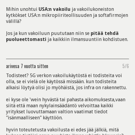
Mihin unohtui
USA:n vakoilu
ja vakoilukoneiston
kytkökset USA:n mikropiiriteollisuuden ja softafirmojen
välillä?
Jos ja kun vakoiluun puututaan niin se
pitää tehdä
puolueettomasti
ja kaikkiin ilmansuuntiin kohdistuen.
arivesa
7 vuotta sitten
5/6
Todisteet? 5G verkon vakoilukäytöstä ei todisteita voi
olla, se ei vielä ole käytössä missään. kun todisteita
alkaisi löytyä olisi jo myöhäistä, jos infra on rakennettu.
ei kyse ole 'wein hyvästä tai pahasta aikomuksesta,vaan
siitä että maan nykylainsäädäntö velvoittaa kaikki
yritykset luovuttamaan valtion vaatimat tiedot
"isänmaalliseen" käyttöön.
hyvin toteutetusta vakoilusta ei edes jää jälkiä, mitä