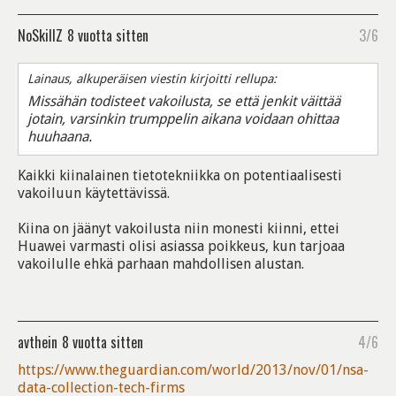
NoSkillZ
8 vuotta sitten
3/6
Lainaus, alkuperäisen viestin kirjoitti rellupa:
Missähän todisteet vakoilusta, se että jenkit väittää
jotain, varsinkin trumppelin aikana voidaan ohittaa
huuhaana.
Kaikki kiinalainen tietotekniikka on potentiaalisesti
vakoiluun käytettävissä.
Kiina on jäänyt vakoilusta niin monesti kiinni, ettei
Huawei varmasti olisi asiassa poikkeus, kun tarjoaa
vakoilulle ehkä parhaan mahdollisen alustan.
avthein
8 vuotta sitten
4/6
https://www.theguardian.com/world/2013/nov/01/nsa-
data-collection-tech-firms