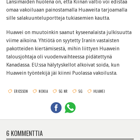
Länsimaiden huolena on, että Kiinan valtio voi edistää
omaa vakoiluaan painostamalla Huaweita tarjoamalla
sille salakuunteluportteja tukiasemien kautta.
Huawei on muutoinkin saanut kyseenalaista julkisuutta
viime aikoina. Yhtiötä on syytetty Iranin vastaisten
pakotteiden kiertämisestä, mihin liittyen Huawein
talousjohtaja oli vuodenvaihteessa pidätettynä
Kanadassa. EU:ssa hälytyskellot alkoivat soida, kun
Huawein työntekijä jäi kiinni Puolassa vakoilusta.
ERICSSON
NOKIA
5G NR
5G
HUAWEI
6 KOMMENTTIA