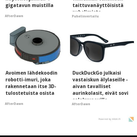
gigatavun muistilla
taittuvanäyttöisistä
puhelimista
AfterDawn
Puhelinvertailu
supersuosittuja
Avoimen lähdekoodin
DuckDuckGo julkaisi
robotti-imuri, joka
vastaiskun älylaseille -
rakennetaan itse 3D-
aivan tavalliset
tulostetuista osista
aurinkolasit, eivät sovi
salakuvaaville
AfterDawn
AfterDawn
hyypiöille
Powered by HIGH.FI