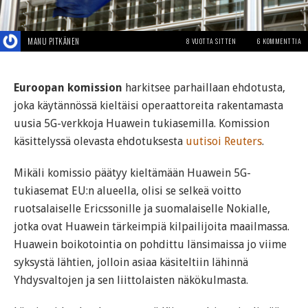
MANU PITKÄNEN
8 VUOTTA SITTEN
6 KOMMENTTIA
Euroopan komission
harkitsee parhaillaan ehdotusta,
joka käytännössä kieltäisi operaattoreita rakentamasta
uusia 5G-verkkoja Huawein tukiasemilla. Komission
käsittelyssä olevasta ehdotuksesta
uutisoi Reuters
.
Mikäli komissio päätyy kieltämään Huawein 5G-
tukiasemat EU:n alueella, olisi se selkeä voitto
ruotsalaiselle Ericssonille ja suomalaiselle Nokialle,
jotka ovat Huawein tärkeimpiä kilpailijoita maailmassa.
Huawein boikotointia on pohdittu länsimaissa jo viime
syksystä lähtien, jolloin asiaa käsiteltiin lähinnä
Yhdysvaltojen ja sen liittolaisten näkökulmasta.