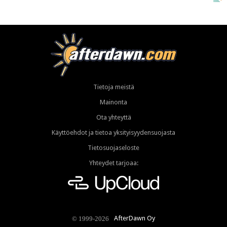
Tietoja meistä
Mainonta
Ota yhteyttä
Käyttöehdot ja tietoa yksityisyydensuojasta
Tietosuojaseloste
Yhteydet tarjoaa:
AfterDawn Oy
© 1999-2026