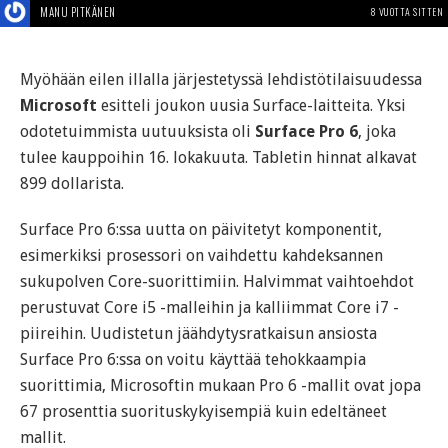
MANU PITKÄNEN
8 VUOTTA SITTEN
Myöhään eilen illalla järjestetyssä lehdistötilaisuudessa
Microsoft
esitteli joukon uusia Surface-laitteita. Yksi
odotetuimmista uutuuksista oli
Surface Pro 6
, joka
tulee kauppoihin 16. lokakuuta. Tabletin hinnat alkavat
899 dollarista.
Surface Pro 6:ssa uutta on päivitetyt komponentit,
esimerkiksi prosessori on vaihdettu kahdeksannen
sukupolven Core-suorittimiin. Halvimmat vaihtoehdot
perustuvat Core i5 -malleihin ja kalliimmat Core i7 -
piireihin. Uudistetun jäähdytysratkaisun ansiosta
Surface Pro 6:ssa on voitu käyttää tehokkaampia
suorittimia, Microsoftin mukaan Pro 6 -mallit ovat jopa
67 prosenttia suorituskykyisempiä kuin edeltäneet
mallit.