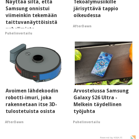
Näyttää siltä, että
Tekoälymusiikille
Samsung onnistui
järisyttävä tappio
viimeinkin tekemään
oikeudessa
taittuvanäyttöisistä
AfterDawn
puhelimista
Puhelinvertailu
supersuosittuja
Avoimen lähdekoodin
Arvostelussa Samsung
robotti-imuri, joka
Galaxy S26 Ultra -
rakennetaan itse 3D-
Melkein täydellinen
tulostetuista osista
työjuhta
AfterDawn
Puhelinvertailu
Powered by HIGH.FI