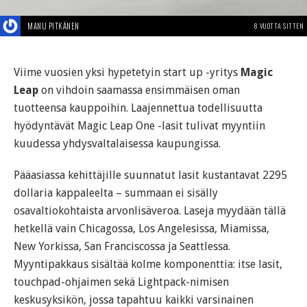
MANU PITKÄNEN
8 VUOTTA SITTEN
Viime vuosien yksi hypetetyin start up -yritys
Magic
Leap
on vihdoin saamassa ensimmäisen oman
tuotteensa kauppoihin. Laajennettua todellisuutta
hyödyntävät Magic Leap One -lasit tulivat myyntiin
kuudessa yhdysvaltalaisessa kaupungissa.
Pääasiassa kehittäjille suunnatut lasit kustantavat 2295
dollaria kappaleelta – summaan ei sisälly
osavaltiokohtaista arvonlisäveroa. Laseja myydään tällä
hetkellä vain Chicagossa, Los Angelesissa, Miamissa,
New Yorkissa, San Franciscossa ja Seattlessa.
Myyntipakkaus sisältää kolme komponenttia: itse lasit,
touchpad-ohjaimen sekä Lightpack-nimisen
keskusyksikön, jossa tapahtuu kaikki varsinainen