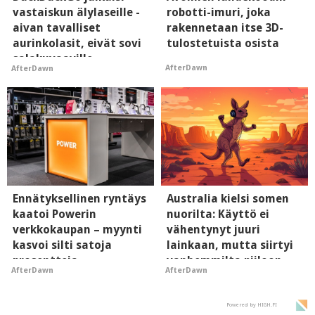
vastaiskun älylaseille -
robotti-imuri, joka
aivan tavalliset
rakennetaan itse 3D-
aurinkolasit, eivät sovi
tulostetuista osista
salakuvaaville
AfterDawn
AfterDawn
hyypiöille
Ennätyksellinen ryntäys
Australia kielsi somen
kaatoi Powerin
nuorilta: Käyttö ei
verkkokaupan – myynti
vähentynyt juuri
kasvoi silti satoja
lainkaan, mutta siirtyi
prosentteja
vanhemmilta piiloon
AfterDawn
AfterDawn
Powered by HIGH.FI