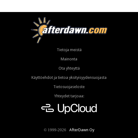
Tietoja meistä
Mainonta
Ota yhteyttä
Käyttöehdot ja tietoa yksityisyydensuojasta
Tietosuojaseloste
Yhteydet tarjoaa:
AfterDawn Oy
© 1999-2026