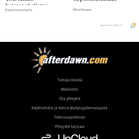
huippupuhelinten
AfterDawn
Puhelinvertailu
"perillinen"
Powered by HIGH.FI
Tietoja meistä
Mainonta
Ota yhteyttä
Käyttöehdot ja tietoa yksityisyydensuojasta
Tietosuojaseloste
Yhteydet tarjoaa: