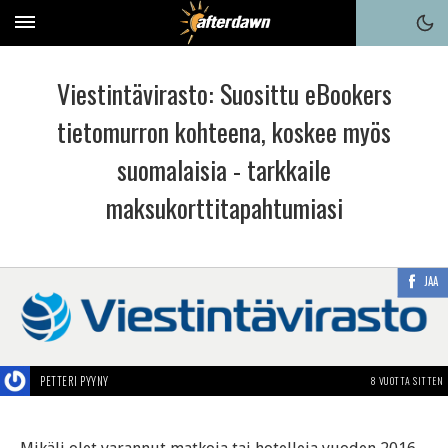
Viestintävirasto: Suosittu eBookers
tietomurron kohteena, koskee myös
suomalaisia - tarkkaile
maksukorttitapahtumiasi
JAA
PETTERI PYYNY
8 VUOTTA SITTEN