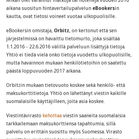
Mikäli olet varannut matkoja tai hotelleja vuoden 2016
aikana suositun hintavertailupalvelun
eBookers
in
kautta, ovat tietosi voineet vuotaa ulkopuolisille.
eBookersin omistaja,
Orbitz
, on kertonut että sen
järjestelmissä on havaittu tietomurto, joka sisältää
1.1.2016 - 22.6.2016 välillä palveluun lisättyjä tietoja.
Yhtiö ei tiedä vielä onko tietoja vuodettu ulkopuolisille,
mutta havainnon mukaan henkilötietoihin on saatettu
päästä loppuvuoden 2017 aikana.
Orbitzin mukaan tietovuoto koskee sekä henkilö- että
maksukorttitietoja. Yhtiö on lähettänyt viestin kaikille
suomalaisille käyttäjilleen, joita asia koskee.
Viestintävirasto
kehottaa
viestin saaneita suomalaisia
tarkkailemaan maksukorttiensa tapahtumia, sillä
palvelu on erittäin suosittu myös Suomessa. Virasto