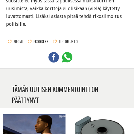
suosittelee myös tässä tapauksessa maksukorttien
uusimista, vaikka kortteja ei olisikaan (vielä) käytetty
luvattomasti. Lisäksi asiasta pitää tehdä rikosilmoitus
poliisille.
SUOMI
EBOOKERS
TIETOMURTO
TÄMÄN UUTISEN KOMMENTOINTI ON
PÄÄTTYNYT