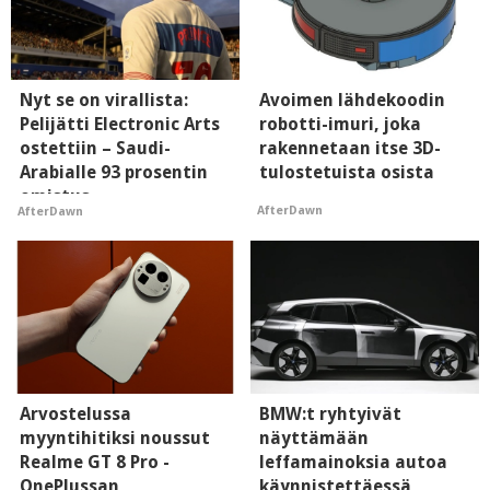
Nyt se on virallista:
Avoimen lähdekoodin
Pelijätti Electronic Arts
robotti-imuri, joka
ostettiin – Saudi-
rakennetaan itse 3D-
Arabialle 93 prosentin
tulostetuista osista
omistus
AfterDawn
AfterDawn
Arvostelussa
BMW:t ryhtyivät
myyntihitiksi noussut
näyttämään
Realme GT 8 Pro -
leffamainoksia autoa
OnePlussan
käynnistettäessä