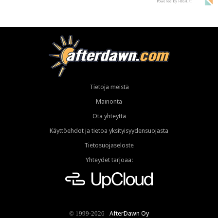
Powered by HIGH.FI
Tietoja meistä
Mainonta
Ota yhteyttä
Käyttöehdot ja tietoa yksityisyydensuojasta
Tietosuojaseloste
Yhteydet tarjoaa:
AfterDawn Oy
© 1999-2026