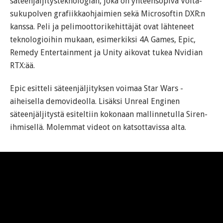
säteenjäljitysteknologian, joka on yhteensopiva Volta-
sukupolven grafiikkaohjaimien sekä Microsoftin DXR:n
kanssa. Peli ja pelimoottorikehittäjät ovat lähteneet
teknologioihin mukaan, esimerkiksi 4A Games, Epic,
Remedy Entertainment ja Unity aikovat tukea Nvidian
RTX:ää.
Epic esitteli säteenjäljityksen voimaa Star Wars -
aiheisella demovideolla. Lisäksi Unreal Enginen
säteenjäljitystä esiteltiin kokonaan mallinnetulla Siren-
ihmisellä. Molemmat videot on katsottavissa alta.