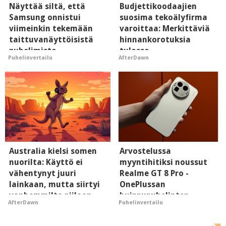
Näyttää siltä, että
Budjettikoodaajien
Samsung onnistui
suosima tekoälyfirma
viimeinkin tekemään
varoittaa: Merkittäviä
taittuvanäyttöisistä
hinnankorotuksia
puhelimista
tulossa
Puhelinvertailu
AfterDawn
supersuosittuja
Australia kielsi somen
Arvostelussa
nuorilta: Käyttö ei
myyntihitiksi noussut
vähentynyt juuri
Realme GT 8 Pro -
lainkaan, mutta siirtyi
OnePlussan
vanhemmilta piiloon
huippupuhelinten
AfterDawn
Puhelinvertailu
"perillinen"