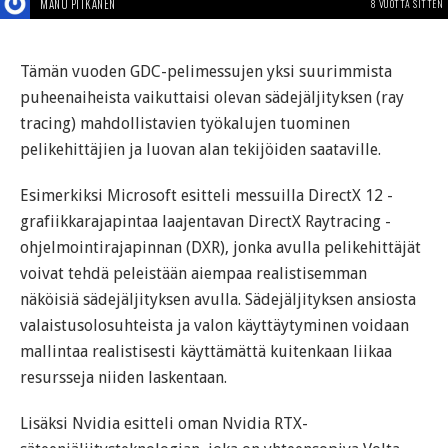
MANU PITKÄNEN
8 VUOTTA SITTEN
Tämän vuoden GDC-pelimessujen yksi suurimmista
puheenaiheista vaikuttaisi olevan sädejäljityksen (ray
tracing) mahdollistavien työkalujen tuominen
pelikehittäjien ja luovan alan tekijöiden saataville.
Esimerkiksi Microsoft esitteli messuilla DirectX 12 -
grafiikkarajapintaa laajentavan DirectX Raytracing -
ohjelmointirajapinnan (DXR), jonka avulla pelikehittäjät
voivat tehdä peleistään aiempaa realistisemman
näköisiä sädejäljityksen avulla. Sädejäljityksen ansiosta
valaistusolosuhteista ja valon käyttäytyminen voidaan
mallintaa realistisesti käyttämättä kuitenkaan liikaa
resursseja niiden laskentaan.
Lisäksi Nvidia esitteli oman Nvidia RTX-