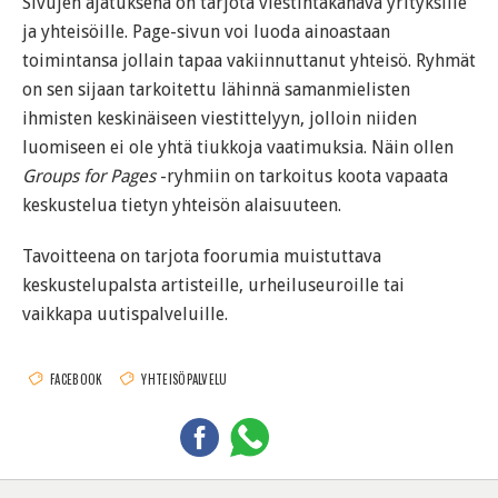
Sivujen ajatuksena on tarjota viestintäkanava yrityksille
ja yhteisöille. Page-sivun voi luoda ainoastaan
toimintansa jollain tapaa vakiinnuttanut yhteisö. Ryhmät
on sen sijaan tarkoitettu lähinnä samanmielisten
ihmisten keskinäiseen viestittelyyn, jolloin niiden
luomiseen ei ole yhtä tiukkoja vaatimuksia. Näin ollen
Groups for Pages
-ryhmiin on tarkoitus koota vapaata
keskustelua tietyn yhteisön alaisuuteen.
Tavoitteena on tarjota foorumia muistuttava
keskustelupalsta artisteille, urheiluseuroille tai
vaikkapa uutispalveluille.
FACEBOOK
YHTEISÖPALVELU