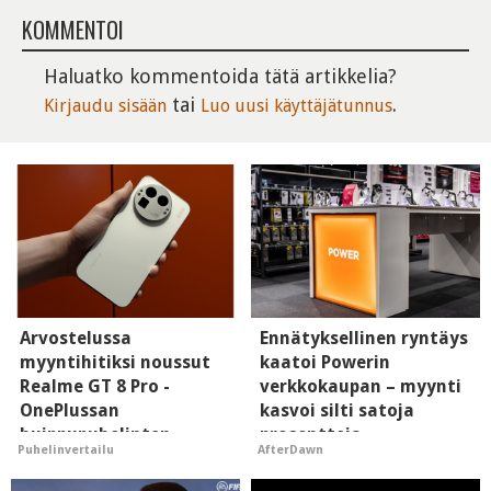
KOMMENTOI
Haluatko kommentoida tätä artikkelia?
tai
.
Kirjaudu sisään
Luo uusi käyttäjätunnus
Arvostelussa
Ennätyksellinen ryntäys
myyntihitiksi noussut
kaatoi Powerin
Realme GT 8 Pro -
verkkokaupan – myynti
OnePlussan
kasvoi silti satoja
huippupuhelinten
prosentteja
Puhelinvertailu
AfterDawn
"perillinen"