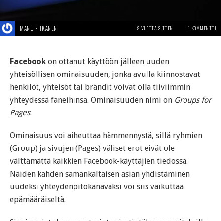
MANU PITKÄNEN
9 VUOTTA SITTEN
1 KOMMENTTI
Facebook
on ottanut käyttöön jälleen uuden
yhteisöllisen ominaisuuden, jonka avulla kiinnostavat
henkilöt, yhteisöt tai brändit voivat olla tiiviimmin
yhteydessä faneihinsa. Ominaisuuden nimi on
Groups for
Pages
.
Ominaisuus voi aiheuttaa hämmennystä, sillä ryhmien
(Group) ja sivujen (Pages) väliset erot eivät ole
välttämättä kaikkien Facebook-käyttäjien tiedossa.
Näiden kahden samankaltaisen asian yhdistäminen
uudeksi yhteydenpitokanavaksi voi siis vaikuttaa
epämääräiseltä.