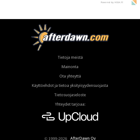
Powered by HIGH.FI
Tietoja meistä
Mainonta
Ota yhteyttä
Käyttöehdot ja tietoa yksityisyydensuojasta
Tietosuojaseloste
Yhteydet tarjoaa:
AfterDawn Oy
© 1999-2026