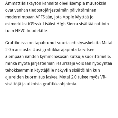
Ammattilaiskäytön kannalta oleellisempia muutoksia
ovat vanhan tiedostojärjestelmän päivittäminen
modernimpaan APFS:ään, jota Apple käyttää jo
esimerkiksi iOS:ssä. Lisäksi HIgh Sierra sisältää natiivin
tuen HEVC-koodekille.
Grafiikoissa on tapahtunut suuria edistysaskeleita Metal
2.0:n ansiosta. Uusi grafiikkarajapinta tarvitsee
aiempaan nähden kymmenesosan kutsuja suorittimelle,
minkä myötä järjestelmän resursseja voidaan hyödyntää
tehokkaammin käyttäjälle näkyviin sisältöihin kun
ajureiden kuormitus laskee. Metal 2.0 tukee myös VR-
sisältöjä ja ulkoisia grafiikkaohjaimia.