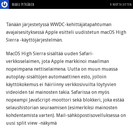
MANU PITKÄNEN
9 VUOTTA SITTEN
Tänään järjestetyssä WWDC-kehittäjätapahtuman
avajaisesityksessä Apple esitteli uudistetun macOS High
Sierra -käyttöjärjestelmän.
MacOS High Sierra sisältää uuden Safari-
verkkoselaimen, jota Apple markkinoi maailman
nopeimpana nettiselaimena. Uutta on muun muassa
autoplay-sisältöjen automaattinen esto, jolloin
käyttökokemus ei häiriinny verkkosivuilta löytyvien
videoiden tai mainosten takia. Safarissa on myös
nopeampi JavaScript-moottori sekä blokkeri, joka estää
selaushistorian seuraamisen (esimerkiksi mainosten
kohdentamista varten). Mail-sähköpostisovelluksessa on
uusi split view -näkymä