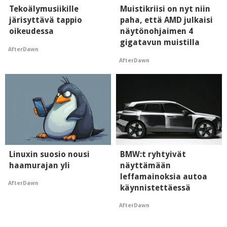
Tekoälymusiikille
Muistikriisi on nyt niin
järisyttävä tappio
paha, että AMD julkaisi
oikeudessa
näytönohjaimen 4
gigatavun muistilla
AfterDawn
AfterDawn
Linuxin suosio nousi
BMW:t ryhtyivät
haamurajan yli
näyttämään
leffamainoksia autoa
AfterDawn
käynnistettäessä
AfterDawn