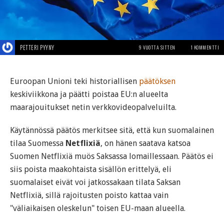
PETTERI PYYNY
9 VUOTTA SITTEN
1 KOMMENTTI
Euroopan Unioni teki historiallisen
päätöksen
keskiviikkona ja päätti poistaa EU:n alueelta
maarajouitukset netin verkkovideopalveluilta.
Käytännössä päätös merkitsee sitä, että kun suomalainen
tilaa Suomessa
Netflixiä
, on hänen saatava katsoa
Suomen Netflixiä muös Saksassa lomaillessaan. Päätös ei
siis poista maakohtaista sisällön erittelyä, eli
suomalaiset eivät voi jatkossakaan tilata Saksan
Netflixiä, sillä rajoitusten poisto kattaa vain
"väliaikaisen oleskelun" toisen EU-maan alueella.