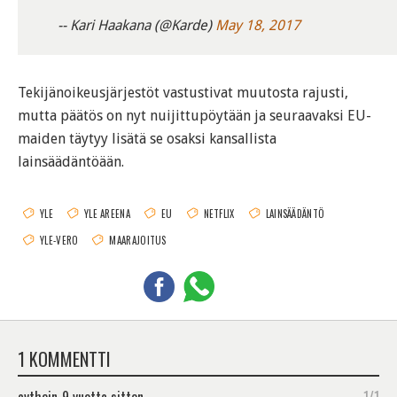
-- Kari Haakana (@Karde)
May 18, 2017
Tekijänoikeusjärjestöt vastustivat muutosta rajusti,
mutta päätös on nyt nuijittupöytään ja seuraavaksi EU-
maiden täytyy lisätä se osaksi kansallista
lainsäädäntöään.
YLE
YLE AREENA
EU
NETFLIX
LAINSÄÄDÄNTÖ
YLE-VERO
MAARAJOITUS
1 KOMMENTTI