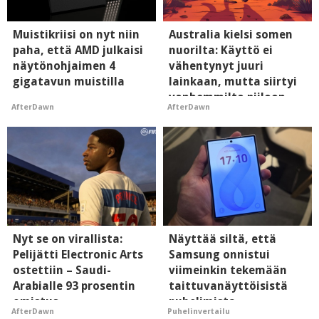
Muistikriisi on nyt niin
Australia kielsi somen
paha, että AMD julkaisi
nuorilta: Käyttö ei
näytönohjaimen 4
vähentynyt juuri
gigatavun muistilla
lainkaan, mutta siirtyi
vanhemmilta piiloon
AfterDawn
AfterDawn
Nyt se on virallista:
Näyttää siltä, että
Pelijätti Electronic Arts
Samsung onnistui
ostettiin – Saudi-
viimeinkin tekemään
Arabialle 93 prosentin
taittuvanäyttöisistä
omistus
puhelimista
AfterDawn
Puhelinvertailu
supersuosittuja