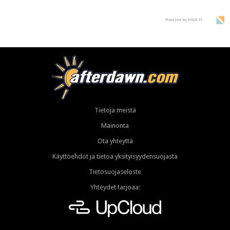
Powered by HIGH.FI
Tietoja meistä
Mainonta
Ota yhteyttä
Käyttöehdot ja tietoa yksityisyydensuojasta
Tietosuojaseloste
Yhteydet tarjoaa: