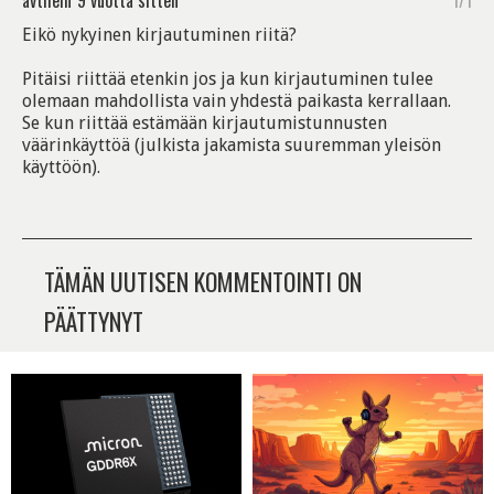
avthein
9 vuotta sitten
1/1
Eikö nykyinen kirjautuminen riitä?
Pitäisi riittää etenkin jos ja kun kirjautuminen tulee
olemaan mahdollista vain yhdestä paikasta kerrallaan.
Se kun riittää estämään kirjautumistunnusten
väärinkäyttöä (julkista jakamista suuremman yleisön
käyttöön).
TÄMÄN UUTISEN KOMMENTOINTI ON
PÄÄTTYNYT