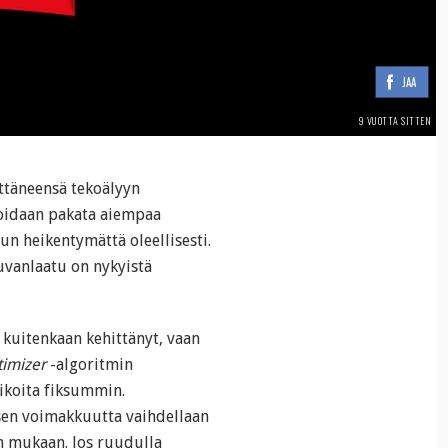
JAA
9 VUOTTA SITTEN
ttäneensä tekoälyyn
voidaan pakata aiempaa
 heikentymättä oleellisesti.
kuvanlaatu on nykyistä
 kuitenkaan kehittänyt, vaan
imizer
-algoritmin
ikoita fiksummin.
ksen voimakkuutta vaihdellaan
n mukaan. Jos ruudulla