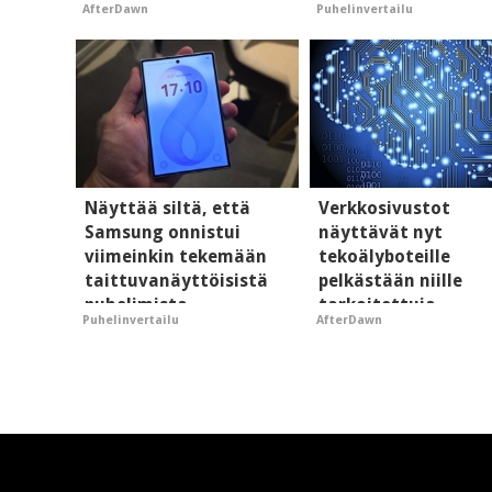
AfterDawn
Puhelinvertailu
hyypiöille
"perillinen"
Näyttää siltä, että
Verkkosivustot
Samsung onnistui
näyttävät nyt
viimeinkin tekemään
tekoälyboteille
taittuvanäyttöisistä
pelkästään niille
puhelimista
tarkoitettuja
Puhelinvertailu
AfterDawn
supersuosittuja
mainoksia - vaikut
tekoälyn mielikuva
brändistä