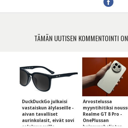
TÄMÄN UUTISEN KOMMENTOINTI ON
DuckDuckGo julkaisi
Arvostelussa
vastaiskun älylaseille -
myyntihitiksi nouss
aivan tavalliset
Realme GT 8 Pro -
aurinkolasit, eivät sovi
OnePlussan
salakuvaaville
huippupuhelinten