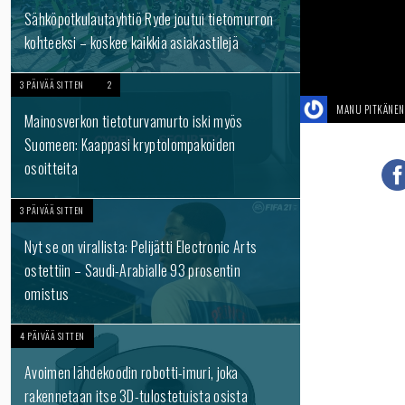
Sähköpotkulautayhtiö Ryde joutui tietomurron
kohteeksi – koskee kaikkia asiakastilejä
3 PÄIVÄÄ SITTEN
2
MANU PITKÄNEN
Mainosverkon tietoturvamurto iski myös
Suomeen: Kaappasi kryptolompakoiden
osoitteita
3 PÄIVÄÄ SITTEN
Nyt se on virallista: Pelijätti Electronic Arts
ostettiin – Saudi-Arabialle 93 prosentin
omistus
4 PÄIVÄÄ SITTEN
Avoimen lähdekoodin robotti-imuri, joka
rakennetaan itse 3D-tulostetuista osista