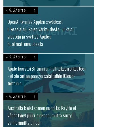
4 PÄIVÄÄ SITTEN
1
OpenAI tyrmää Applen syytökset
liikesalaisuuksien varkaudesta: Julkaisi
viestejä ja syyttää Applea
huolimattomuudesta
4 PÄIVÄÄ SITTEN
1
Apple haastoi Britannian hallituksen oikeuteen
- ei aio antaa pääsyä salattuihin iCloud-
tietoihin
4 PÄIVÄÄ SITTEN
3
Australia kielsi somen nuorilta: Käyttö ei
vähentynyt juuri lainkaan, mutta siirtyi
vanhemmilta piiloon