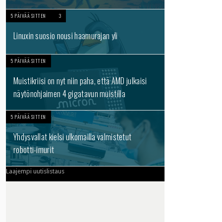
5 PÄIVÄÄ SITTEN
3
Linuxin suosio nousi haamurajan yli
5 PÄIVÄÄ SITTEN
Muistikriisi on nyt niin paha, että AMD julkaisi
näytönohjaimen 4 gigatavun muistilla
5 PÄIVÄÄ SITTEN
Yhdysvallat kielsi ulkomailla valmistetut
robotti-imurit
Laajempi uutislistaus