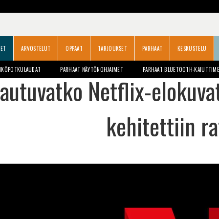
SET
ARVOSTELUT
OPPAAT
TARJOUKSET
PARHAAT
KESKUSTELU
HKÖPOTKULAUDAT
PARHAAT NÄYTÖNOHJAIMET
PARHAAT BLUETOOTH-KAIUTTIM
tautuvatko Netflix-elokuva
kehitettiin r