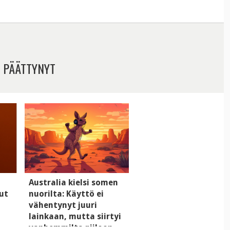
 PÄÄTTYNYT
Australia kielsi somen
ut
nuorilta: Käyttö ei
vähentynyt juuri
lainkaan, mutta siirtyi
vanhemmilta piiloon