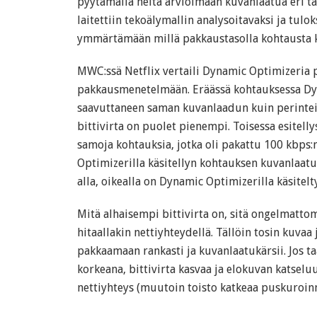
pyytämällä heitä arvioimaan kuvanlaatua eri ta
laitettiin tekoälymallin analysoitavaksi ja tulo
ymmärtämään millä pakkaustasolla kohtausta ka
MWC:ssä Netflix vertaili Dynamic Optimizeria 
pakkausmenetelmään. Eräässä kohtauksessa Dy
saavuttaneen saman kuvanlaadun kuin perinte
bittivirta on puolet pienempi. Toisessa esitelly
samoja kohtauksia, jotka oli pakattu 100 kbps:
Optimizerilla käsitellyn kohtauksen kuvanlaatu
alla, oikealla on Dynamic Optimizerilla käsitelt
Mitä alhaisempi bittivirta on, sitä ongelmatt
hitaallakin nettiyhteydellä. Tällöin tosin kuvaa
pakkaamaan rankasti ja kuvanlaatukärsii. Jos t
korkeana, bittivirta kasvaa ja elokuvan katse
nettiyhteys (muutoin toisto katkeaa puskuroinni