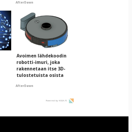
AfterDawn
Avoimen lähdekoodin
robotti-imuri, joka
rakennetaan itse 3D-
tulostetuista osista
AfterDawn
taa
an
Powered by HIGH.FI