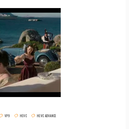
VP9
HEVC
HEVC ADVANCE