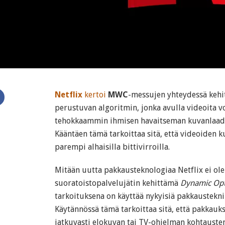
Netflix
kertoi
MWC
-messujen yhteydessä kehi
perustuvan algoritmin, jonka avulla videoita 
tehokkaammin ihmisen havaitseman kuvanlaadun
Kääntäen tämä tarkoittaa sitä, että videoiden 
parempi alhaisilla bittivirroilla.
Mitään uutta pakkausteknologiaa Netflix ei ole
suoratoistopalvelujätin kehittämä
Dynamic Opt
tarkoituksena on käyttää nykyisiä pakkaustekni
Käytännössä tämä tarkoittaa sitä, että pakkau
jatkuvasti elokuvan tai TV-ohjelman kohtauste