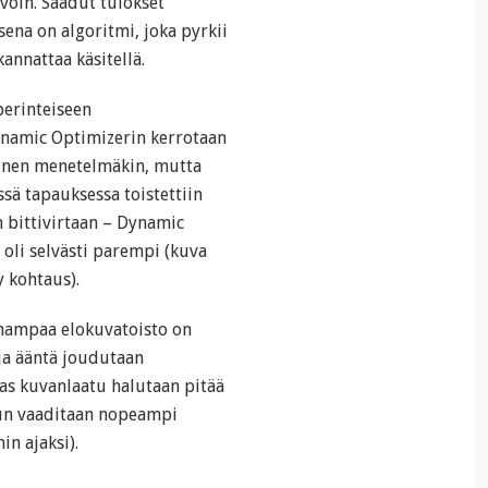
voin. Saadut tulokset
ksena on algoritmi, joka pyrkii
nnattaa käsitellä.
perinteiseen
namic Optimizerin kerrotaan
inen menetelmäkin, mutta
ssä tapauksessa toistettiin
n bittivirtaan – Dynamic
 oli selvästi parempi (kuva
y kohtaus).
omampaa elokuvatoisto on
 ja ääntä joudutaan
aas kuvanlaatu halutaan pitää
luun vaaditaan nopeampi
n ajaksi).