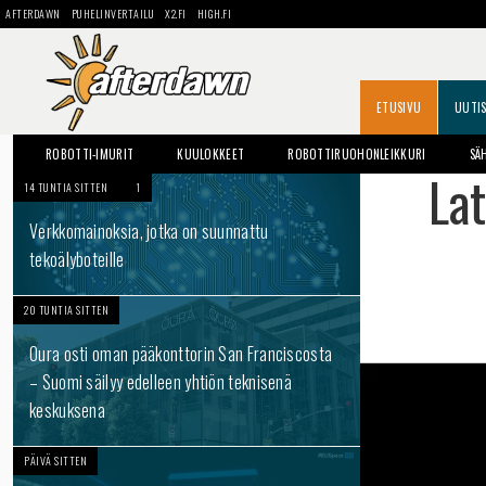
AFTERDAWN
PUHELINVERTAILU
X2.FI
HIGH.FI
ETUSIVU
UUTI
ROBOTTI-IMURIT
KUULOKKEET
ROBOTTIRUOHONLEIKKURI
SÄ
La
14 TUNTIA SITTEN
1
Verkkomainoksia, jotka on suunnattu
tekoälyboteille
20 TUNTIA SITTEN
Oura osti oman pääkonttorin San Franciscosta
– Suomi säilyy edelleen yhtiön teknisenä
keskuksena
PÄIVÄ SITTEN