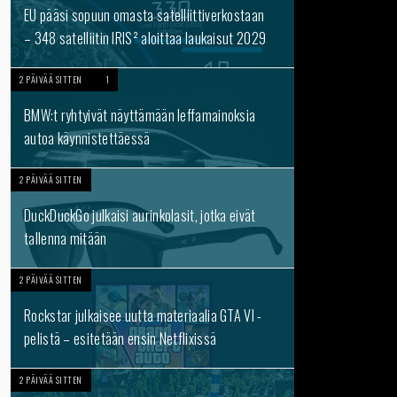
EU pääsi sopuun omasta satelliittiverkostaan
– 348 satelliitin IRIS² aloittaa laukaisut 2029
2 PÄIVÄÄ SITTEN
1
BMW:t ryhtyivät näyttämään leffamainoksia
autoa käynnistettäessä
2 PÄIVÄÄ SITTEN
DuckDuckGo julkaisi aurinkolasit, jotka eivät
tallenna mitään
2 PÄIVÄÄ SITTEN
Rockstar julkaisee uutta materiaalia GTA VI -
pelistä – esitetään ensin Netflixissä
2 PÄIVÄÄ SITTEN