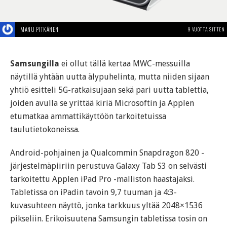
MANU PITKÄNEN
9 VUOTTA SITTEN
Samsungilla
ei ollut tällä kertaa MWC-messuilla
näytillä yhtään uutta älypuhelinta, mutta niiden sijaan
yhtiö esitteli 5G-ratkaisujaan sekä pari uutta tablettia,
joiden avulla se yrittää kiriä Microsoftin ja Applen
etumatkaa ammattikäyttöön tarkoitetuissa
taulutietokoneissa.
Android-pohjainen ja Qualcommin Snapdragon 820 -
järjestelmäpiiriin perustuva Galaxy Tab S3 on selvästi
tarkoitettu Applen iPad Pro -malliston haastajaksi.
Tabletissa on iPadin tavoin 9,7 tuuman ja 4:3-
kuvasuhteen näyttö, jonka tarkkuus yltää 2048×1536
pikseliin. Erikoisuutena Samsungin tabletissa tosin on