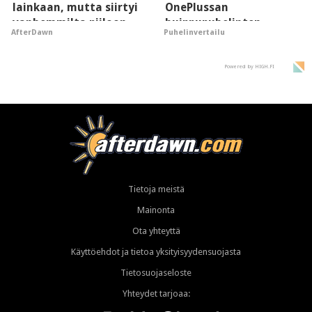
lainkaan, mutta siirtyi
OnePlussan
vanhemmilta piiloon
huippupuhelinten
AfterDawn
Puhelinvertailu
"perillinen"
Powered by HIGH.FI
Tietoja meistä
Mainonta
Ota yhteyttä
Käyttöehdot ja tietoa yksityisyydensuojasta
Tietosuojaseloste
Yhteydet tarjoaa: