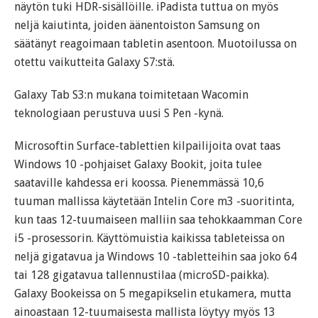
näytön tuki HDR-sisällöille. iPadista tuttua on myös
neljä kaiutinta, joiden äänentoiston Samsung on
säätänyt reagoimaan tabletin asentoon. Muotoilussa on
otettu vaikutteita Galaxy S7:stä.
Galaxy Tab S3:n mukana toimitetaan Wacomin
teknologiaan perustuva uusi S Pen -kynä.
Microsoftin Surface-tablettien kilpailijoita ovat taas
Windows 10 -pohjaiset Galaxy Bookit, joita tulee
saataville kahdessa eri koossa. Pienemmässä 10,6
tuuman mallissa käytetään Intelin Core m3 -suoritinta,
kun taas 12-tuumaiseen malliin saa tehokkaamman Core
i5 -prosessorin. Käyttömuistia kaikissa tableteissa on
neljä gigatavua ja Windows 10 -tabletteihin saa joko 64
tai 128 gigatavua tallennustilaa (microSD-paikka).
Galaxy Bookeissa on 5 megapikselin etukamera, mutta
ainoastaan 12-tuumaisesta mallista löytyy myös 13