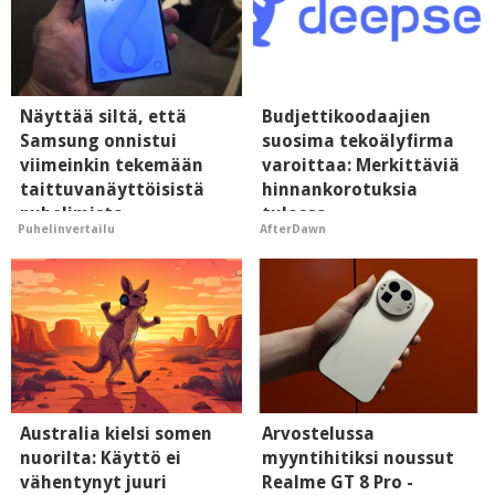
Näyttää siltä, että
Budjettikoodaajien
Samsung onnistui
suosima tekoälyfirma
viimeinkin tekemään
varoittaa: Merkittäviä
taittuvanäyttöisistä
hinnankorotuksia
puhelimista
tulossa
Puhelinvertailu
AfterDawn
supersuosittuja
Australia kielsi somen
Arvostelussa
nuorilta: Käyttö ei
myyntihitiksi noussut
vähentynyt juuri
Realme GT 8 Pro -