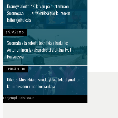
Disney+ aloitti 4K-kuvan palauttamisen
Suomessa – uusi tekniikka tuo kuitenkin
laiterajoituksia
3 PÄIVÄÄ SITTEN
Suomalaista robottitekniikkaa kaduille:
Autonominen lakaisurobotti aloittaa työt
Porvoossa
6 PÄIVÄÄ SITTEN
Oikeus: Musiikkia ei saa käyttää tekoälymallien
koulutukseen ilman korvauksia
Laajempi uutislistaus