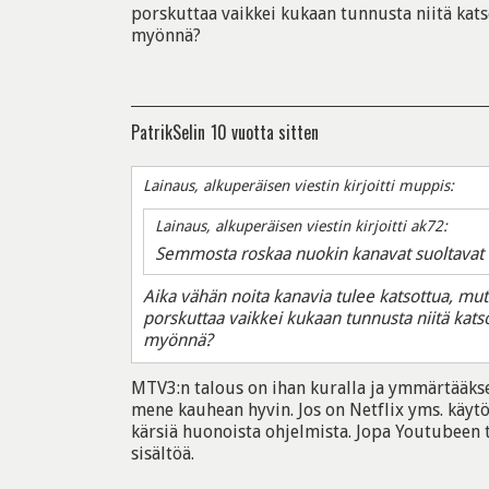
porskuttaa vaikkei kukaan tunnusta niitä kats
myönnä?
PatrikSelin
10 vuotta sitten
Lainaus, alkuperäisen viestin kirjoitti muppis:
Lainaus, alkuperäisen viestin kirjoitti ak72:
Semmosta roskaa nuokin kanavat suoltavat e
Aika vähän noita kanavia tulee katsottua, mutta
porskuttaa vaikkei kukaan tunnusta niitä kats
myönnä?
MTV3:n talous on ihan kuralla ja ymmärtääksen
mene kauhean hyvin. Jos on Netflix yms. käytös
kärsiä huonoista ohjelmista. Jopa Youtubeen
sisältöä.