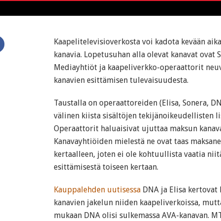
Kaapelitelevisioverkosta voi kadota kevään ai
kanavia. Lopetusuhan alla olevat kanavat ovat S
Mediayhtiöt ja kaapeliverkko-operaattorit neuv
kanavien esittämisen tulevaisuudesta.
Taustalla on operaattoreiden (Elisa, Sonera, D
välinen kiista sisältöjen tekijänoikeudellisten
Operaattorit haluaisivat ujuttaa maksun kanav
Kanavayhtiöiden mielestä ne ovat taas maksane
kertaalleen, joten ei ole kohtuullista vaatia ni
esittämisestä toiseen kertaan.
Kauppalehden uutisessa
DNA ja Elisa kertovat
kanavien jakelun niiden kaapeliverkoissa, mut
mukaan DNA olisi sulkemassa AVA-kanavan. MT