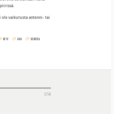
iirissä.
 ole vaikutusta antenni- tai
MTV
AVA
SONERA
1/14