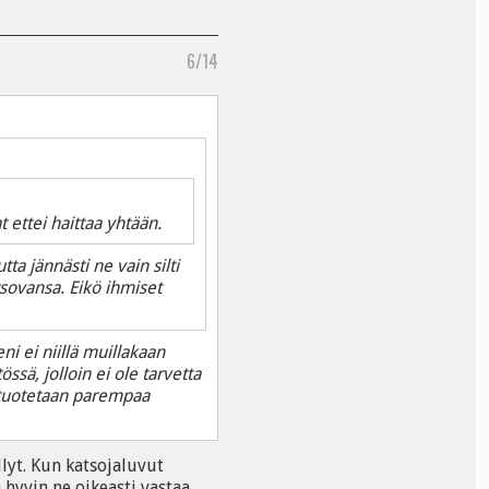
6/14
ettei haittaa yhtään.
ta jännästi ne vain silti
tsovansa. Eikö ihmiset
i ei niillä muillakaan
sä, jolloin ei ole tarvetta
 tuotetaan parempaa
lyt. Kun katsojaluvut
hyvin ne oikeasti vastaa