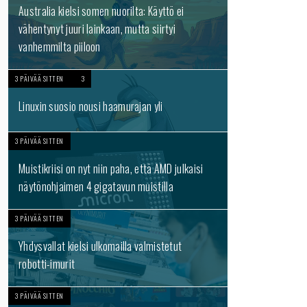
Australia kielsi somen nuorilta: Käyttö ei
vähentynyt juuri lainkaan, mutta siirtyi
vanhemmilta piiloon
3 PÄIVÄÄ SITTEN
3
Linuxin suosio nousi haamurajan yli
3 PÄIVÄÄ SITTEN
Muistikriisi on nyt niin paha, että AMD julkaisi
näytönohjaimen 4 gigatavun muistilla
3 PÄIVÄÄ SITTEN
Yhdysvallat kielsi ulkomailla valmistetut
robotti-imurit
3 PÄIVÄÄ SITTEN