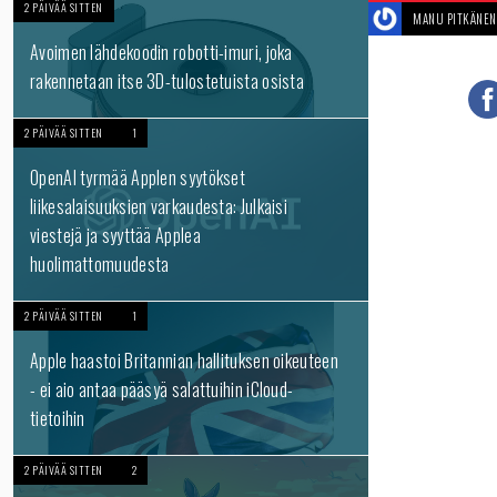
2 PÄIVÄÄ SITTEN
MANU PITKÄNEN
Avoimen lähdekoodin robotti-imuri, joka
rakennetaan itse 3D-tulostetuista osista
2 PÄIVÄÄ SITTEN
1
OpenAI tyrmää Applen syytökset
liikesalaisuuksien varkaudesta: Julkaisi
viestejä ja syyttää Applea
huolimattomuudesta
2 PÄIVÄÄ SITTEN
1
Apple haastoi Britannian hallituksen oikeuteen
- ei aio antaa pääsyä salattuihin iCloud-
tietoihin
2 PÄIVÄÄ SITTEN
2