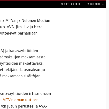
10 VUOTTA SITTEN
15 KOMMENTTIA
kana MTV:n ja Nelonen Median
ub, AVA, Jim, Liv ja Hero.
ottelevat parhaillaan
NA) ja kanavayhtiöiden
 lisämaksujen maksamisesta.
ayhtiöiden maksettavaksi.
et tekijänoikeusmaksut jo
itä maksamaan sisältöjen
 kanavayhtiöiden irtisanoneen
ta
MTV:n oman uutisen
V:n jutun perusteella AVA-