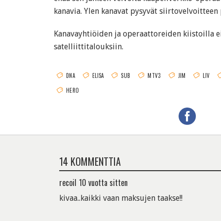
kanavia. Ylen kanavat pysyvät siirtovelvoitteen p
Kanavayhtiöiden ja operaattoreiden kiistoilla ei
satelliittitalouksiin.
DNA
ELISA
SUB
MTV3
JIM
LIV
HERO
14 KOMMENTTIA
recoil
10 vuotta sitten
kivaa..kaikki vaan maksujen taakse!!