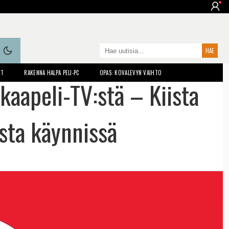
ET
RAKENNA HALPA PELI-PC
OPAS: KOVALEVYN VAIHTO
kaapeli-TV:stä – Kiista
sta käynnissä