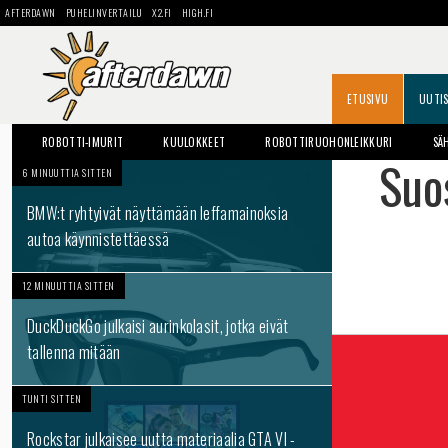
AFTERDAWN
PUHELINVERTAILU
X2.FI
HIGH.FI
ETUSIVU
UUTI
ROBOTTI-IMURIT
KUULOKKEET
ROBOTTIRUOHONLEIKKURI
SÄ
Suos
6 MINUUTTIA SITTEN
BMW:t ryhtyivät näyttämään leffamainoksia
autoa käynnistettäessä
12 MINUUTTIA SITTEN
DuckDuckGo julkaisi aurinkolasit, jotka eivät
tallenna mitään
TUNTI SITTEN
Rockstar julkaisee uutta materiaalia GTA VI -