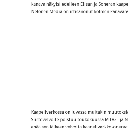
kanava näkyisi edelleen Elisan ja Soneran kaa
Nelonen Media on irtisanonut kolmen kanavan
Kaapeliverkossa on luvassa muitakin muutoksia
Siirtovelvoite poistuu toukokuussa MTV3- ja Ne
enää sen jälkeen velvoita kaapeliverkko-operaa