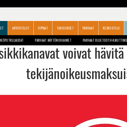
SET
ARVOSTELUT
OPPAAT
TARJOUKSET
PARHAAT
KESKUSTELU
HKÖPOTKULAUDAT
PARHAAT NÄYTÖNOHJAIMET
PARHAAT BLUETOOTH-KAIUTTIM
ikkikanavat voivat hävitä 
tekijänoikeusmaksui