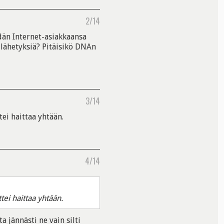
2/14
än Internet-asiakkaansa
lähetyksiä? Pitäisikö DNAn
3/14
ei haittaa yhtään.
4/14
ei haittaa yhtään.
a jännästi ne vain silti