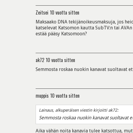
Zeitsei
10 vuotta sitten
Maksaako DNA tekijänoikeusmaksuja, jos heid
katselevat Katsomon kautta SubTV:n tai AVAn 
estää pääsy Katsomoon?
ak72
10 vuotta sitten
Semmosta roskaa nuokin kanavat suoltavat ett
muppis
10 vuotta sitten
Lainaus, alkuperäisen viestin kirjoitti ak72:
Semmosta roskaa nuokin kanavat suoltavat ett
Aika vähän noita kanavia tulee katsottua, mutt