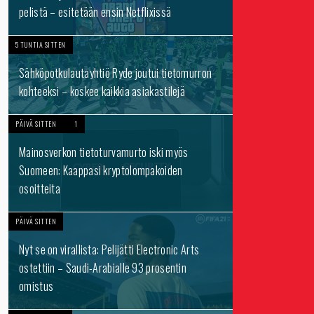
pelistä – esitetään ensin Netflixissä
5 TUNTIA SITTEN
Sähköpotkulautayhtiö Ryde joutui tietomurron
kohteeksi – koskee kaikkia asiakastilejä
PÄIVÄ SITTEN
1
Mainosverkon tietoturvamurto iski myös
Suomeen: Kaappasi kryptolompakoiden
osoitteita
PÄIVÄ SITTEN
Nyt se on virallista: Pelijätti Electronic Arts
ostettiin – Saudi-Arabialle 93 prosentin
omistus