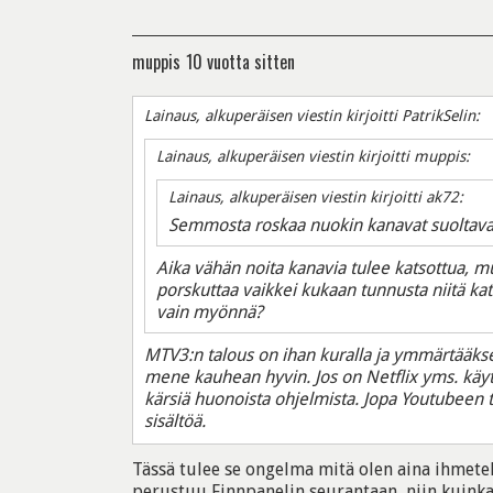
muppis
10 vuotta sitten
Lainaus, alkuperäisen viestin kirjoitti PatrikSelin:
Lainaus, alkuperäisen viestin kirjoitti muppis:
Lainaus, alkuperäisen viestin kirjoitti ak72:
Semmosta roskaa nuokin kanavat suoltavat 
Aika vähän noita kanavia tulee katsottua, mut
porskuttaa vaikkei kukaan tunnusta niitä ka
vain myönnä?
MTV3:n talous on ihan kuralla ja ymmärtääksen
mene kauhean hyvin. Jos on Netflix yms. käytös
kärsiä huonoista ohjelmista. Jopa Youtubeen
sisältöä.
Tässä tulee se ongelma mitä olen aina ihmetel
perustuu Finnpanelin seurantaan, niin kuinka 