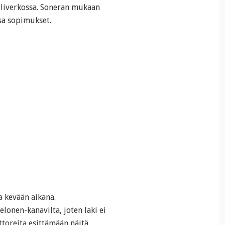
peliverkossa. Soneran mukaan
sa sopimukset.
 kevään aikana.
lonen-kanavilta, joten laki ei
ttoreita esittämään näitä