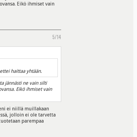
ovansa. Eikö ihmiset vain
5/14
ttei haittaa yhtään.
 jännästi ne vain silti
ovansa. Eikö ihmiset vain
i ei niillä muillakaan
sä, jolloin ei ole tarvetta
 tuotetaan parempaa