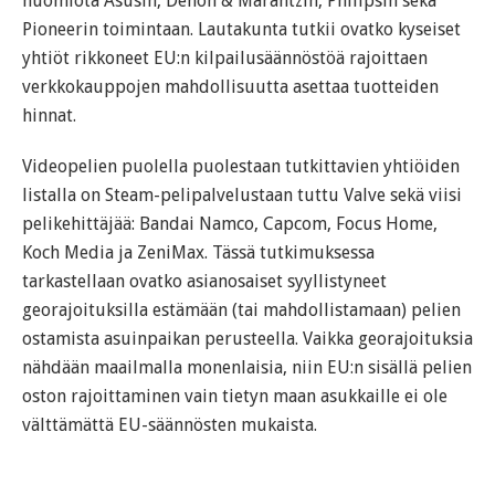
huomiota Asusin, Denon & Marantzin, Philipsin sekä
Pioneerin toimintaan. Lautakunta tutkii ovatko kyseiset
yhtiöt rikkoneet EU:n kilpailusäännöstöä rajoittaen
verkkokauppojen mahdollisuutta asettaa tuotteiden
hinnat.
Videopelien puolella puolestaan tutkittavien yhtiöiden
listalla on Steam-pelipalvelustaan tuttu Valve sekä viisi
pelikehittäjää: Bandai Namco, Capcom, Focus Home,
Koch Media ja ZeniMax. Tässä tutkimuksessa
tarkastellaan ovatko asianosaiset syyllistyneet
georajoituksilla estämään (tai mahdollistamaan) pelien
ostamista asuinpaikan perusteella. Vaikka georajoituksia
nähdään maailmalla monenlaisia, niin EU:n sisällä pelien
oston rajoittaminen vain tietyn maan asukkaille ei ole
välttämättä EU-säännösten mukaista.