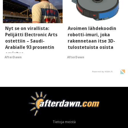
Nyt se on virallista:
Avoimen lähdekoodin
Pelijätti Electronic Arts
robotti-imuri, joka
ostettiin – Saudi-
rakennetaan itse 3D-
Arabialle 93 prosentin
tulostetuista osista
omistus
AfterDawn
AfterDawn
Powered by HIGH.FI
Tietoja meistä