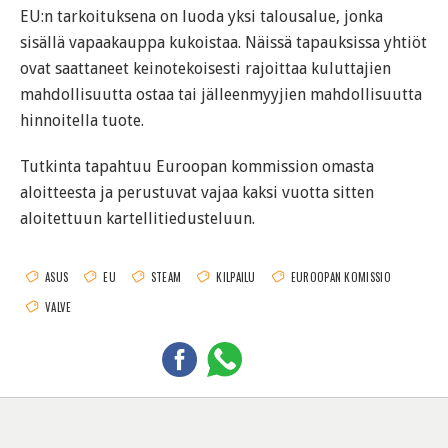
EU:n tarkoituksena on luoda yksi talousalue, jonka
sisällä vapaakauppa kukoistaa. Näissä tapauksissa yhtiöt
ovat saattaneet keinotekoisesti rajoittaa kuluttajien
mahdollisuutta ostaa tai jälleenmyyjien mahdollisuutta
hinnoitella tuote.
Tutkinta tapahtuu Euroopan kommission omasta
aloitteesta ja perustuvat vajaa kaksi vuotta sitten
aloitettuun kartellitiedusteluun.
ASUS
EU
STEAM
KILPAILU
EUROOPAN KOMISSIO
VALVE