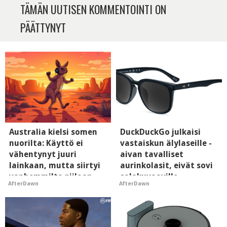
TÄMÄN UUTISEN KOMMENTOINTI ON
PÄÄTTYNYT
Australia kielsi somen
DuckDuckGo julkaisi
nuorilta: Käyttö ei
vastaiskun älylaseille -
vähentynyt juuri
aivan tavalliset
lainkaan, mutta siirtyi
aurinkolasit, eivät sovi
vanhemmilta piiloon
salakuvaaville
AfterDawn
AfterDawn
hyypiöille