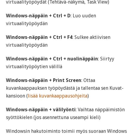
virtuaalityöpöydät (Tehtävä-näkymä, Task View)
Windows-näppäin + Ctrl + D
: Luo uuden
virtuaalityöpöydän
Windows-näppäin + Ctrl + F4
: Sulkee aktiivisen
virtuaalityöpöydän
Windows-näppäin + Ctrl + nuolinäppäin
: Siirtyy
virtuaalityöpöytien välillä
Windows-näppäin + Print Screen
: Ottaa
kuvankaappauksen työpöydästä ja tallentaa sen Kuvat-
kansioon (
lisää kuvankaappausohjeita
)
Windows-näppäin + välilyönti
: Vaihtaa näppäimistön
syöttökielen (jos asennettuna useampi kieli)
Windowsin hakutoiminto toimii myös suoraan Windows