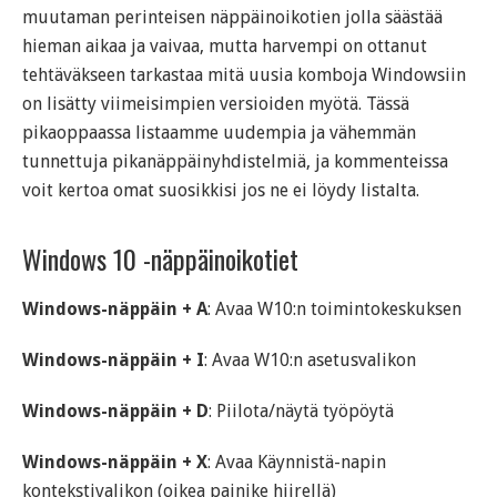
muutaman perinteisen näppäinoikotien jolla säästää
hieman aikaa ja vaivaa, mutta harvempi on ottanut
tehtäväkseen tarkastaa mitä uusia komboja Windowsiin
on lisätty viimeisimpien versioiden myötä. Tässä
pikaoppaassa listaamme uudempia ja vähemmän
tunnettuja pikanäppäinyhdistelmiä, ja kommenteissa
voit kertoa omat suosikkisi jos ne ei löydy listalta.
Windows 10 -näppäinoikotiet
Windows-näppäin + A
: Avaa W10:n toimintokeskuksen
Windows-näppäin + I
: Avaa W10:n asetusvalikon
Windows-näppäin + D
: Piilota/näytä työpöytä
Windows-näppäin + X
: Avaa Käynnistä-napin
kontekstivalikon (oikea painike hiirellä)