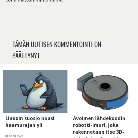
TÄMÄN UUTISEN KOMMENTOINTI ON
PÄÄTTYNYT
Linuxin suosio nousi
Avoimen lähdekoodin
haamurajan yli
robotti-imuri, joka
rakennetaan itse 3D-
AfterDawn