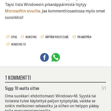
Täysi lista Windowsin pikanäppäimistä löytyy
Microsoftin sivuilta
. Jaa kommenttiosastossa myös omat
suosikkisi!
OPAS
MINIOPAS
NÄPPÄINYHDISTELMÄ
PIKANÄPPÄIN
WINDOWS 10
1 KOMMENTTI
Siggy
10 vuotta sitten
1/1
Oma suokkari ehdottomasti Windows+M. Syystä tai
toisesta tulee käytettyä paljon työpöytää, vaikka se
onkin melkoinen sekasotku ja siihen on helppo pääsy
tolla massaminimoinnilla.