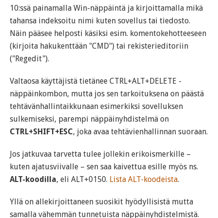
10:ssä painamalla Win-näppäintä ja kirjoittamalla mikä
tahansa indeksoitu nimi kuten sovellus tai tiedosto.
Näin pääsee helposti käsiksi esim. komentokehotteeseen
(kirjoita hakukenttään "CMD") tai rekisterieditoriin
("Regedit").
Valtaosa käyttäjistä tietänee CTRL+ALT+DELETE -
näppäinkombon, mutta jos sen tarkoituksena on päästä
tehtävänhallintaikkunaan esimerkiksi sovelluksen
sulkemiseksi, parempi näppäinyhdistelmä on
CTRL+SHIFT+ESC
, joka avaa tehtävienhallinnan suoraan.
Jos jatkuvaa tarvetta tulee jollekin erikoismerkille –
kuten ajatusviivalle – sen saa kaivettua esille myös ns.
ALT-koodilla
, eli ALT+0150.
Lista ALT-koodeista
.
Yllä on allekirjoittaneen suosikit hyödyllisistä mutta
samalla vähemmän tunnetuista näppäinyhdistelmistä.