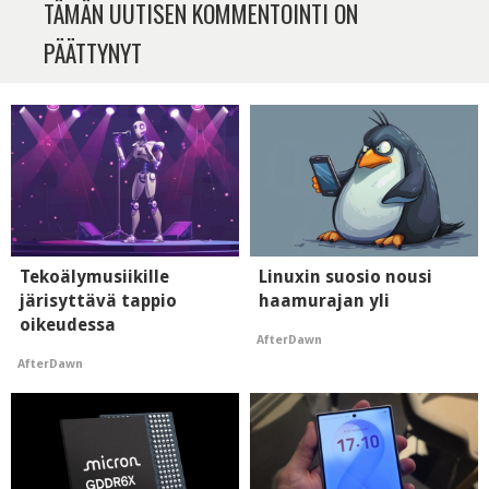
TÄMÄN UUTISEN KOMMENTOINTI ON
PÄÄTTYNYT
Tekoälymusiikille
Linuxin suosio nousi
järisyttävä tappio
haamurajan yli
oikeudessa
AfterDawn
AfterDawn