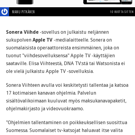
MANU PITKÄNEN
10 VUOTTA SITTEN
Sonera Viihde
-sovellus on julkaistu neljännen
sukupolven
Apple TV
-medialaitteelle. Sonera on
suomalaisista operaattoreista ensimmäinen, joka on
tuonut "viihdesovelluksensa" Apple TV -käyttäjien
saataville. Elisa Viihteestä, DNA TV:stä tai Watsonista ei
ole vielä julkaistu Apple TV -sovelluksia.
Sonera Viihteen avulla voi keskitetysti tallentaa ja katsoa
17 kotimaisen kanavan ohjelmia. Palvelun
sisältövalikoimaan kuuluvat myös maksukanavapaketit,
ohjelmakirjasto ja videovuokraamo.
"Ohjelmien tallentaminen on poikkeuksellisen suosittua
Suomessa. Suomalaiset tv-katsojat haluavat itse valita