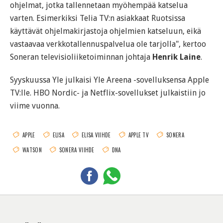
ohjelmat, jotka tallennetaan myöhempää katselua
varten. Esimerkiksi Telia TV:n asiakkaat Ruotsissa
käyttävät ohjelmakirjastoja ohjelmien katseluun, eikä
vastaavaa verkkotallennuspalvelua ole tarjolla", kertoo
Soneran televisioliiketoiminnan johtaja
Henrik Laine
.
Syyskuussa Yle julkaisi Yle Areena -sovelluksensa Apple
TV:lle. HBO Nordic- ja Netflix-sovellukset julkaistiin jo
viime vuonna.
APPLE
ELISA
ELISA VIIHDE
APPLE TV
SONERA
WATSON
SONERA VIIHDE
DNA