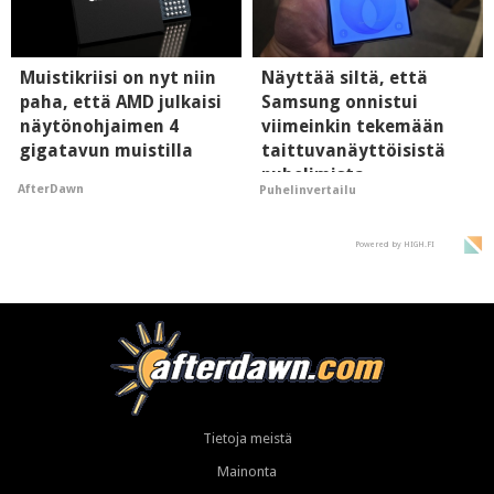
Muistikriisi on nyt niin
Näyttää siltä, että
paha, että AMD julkaisi
Samsung onnistui
näytönohjaimen 4
viimeinkin tekemään
gigatavun muistilla
taittuvanäyttöisistä
puhelimista
AfterDawn
Puhelinvertailu
supersuosittuja
Powered by HIGH.FI
Tietoja meistä
Mainonta