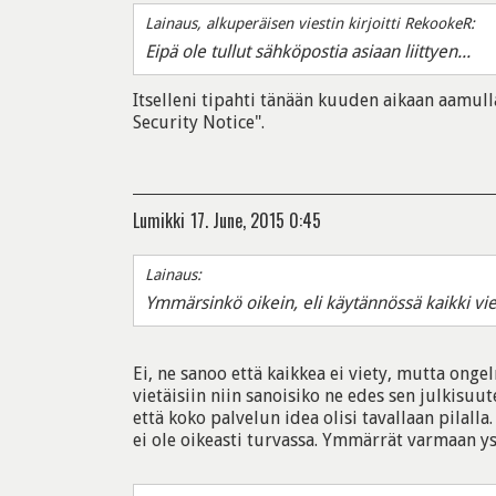
Lainaus, alkuperäisen viestin kirjoitti RekookeR:
Eipä ole tullut sähköpostia asiaan liittyen...
Itselleni tipahti tänään kuuden aikaan aamulla
Security Notice".
Lumikki
17. June, 2015 0:45
Lainaus:
Ymmärsinkö oikein, eli käytännössä kaikki viet
Ei, ne sanoo että kaikkea ei viety, mutta ongel
vietäisiin niin sanoisiko ne edes sen julkisuut
että koko palvelun idea olisi tavallaan pilal
ei ole oikeasti turvassa. Ymmärrät varmaan ys