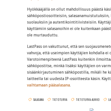
Hyökkääjällä on ollut mahdollisuus päästä käsik
sähköpostiosoitteisiin, salasanamuistutuksiin, 
suolauksiin ja autentikointitiivisteisiin. Käyttä
käyttämiin salasanoihin ei ole kuitenkaan päästy
ole murtauduttu.
LastPass on vakuttunut, että sen suojausmenete
vahvoja, että useimpien käyttäjien kohdalla ei o
Varotoimenpiteenä LastPass kuitenkin ilmoittaa
sähköpostitse, minkä lisäksi käyttäjien on var
sisäänkirjautuminen sähköpostilla, mikäli he k
laitteella tai uudesta IP-osoitteesta käsin. Käy
vaihtamaan pääsalasana
.
SALASANA
TIETOTURVA
TIETOTURVA-AUKKO
LA