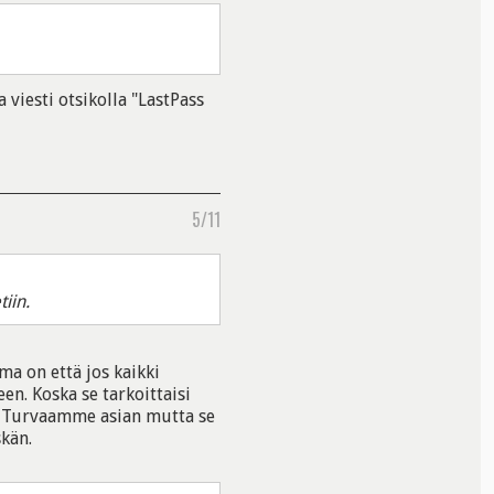
 viesti otsikolla "LastPass
5/11
iin.
ma on että jos kaikki
een. Koska se tarkoittaisi
la. Turvaamme asian mutta se
kän.