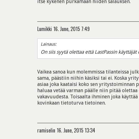
itse kykenen purkamaan niiden salauksen.
Lumikki
16. June, 2015 7:49
Lainaus:
On siis syytä olettaa että LastPassin käyttäjät
Vaikea sanoa kun molemmissa tilanteissa julki
sama, päästiin niihin käsiksi tai ei. Koska yrity
asiaa joka kaataisi koko sen yritystoiminnan p
haluaa vetää varman päälle niin pitää olettaa 
vakavuudesta. Toisaalta ihminen joka käyttää 
kovinkaan tietoturva tietoinen.
ramiselin
16. June, 2015 13:34