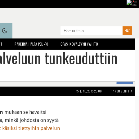
ET
RAKENNA HALPA PELI-PC
OPAS: KOVALEVYN VAIHTO
alveluun tunkeuduttiin
JAA
15. JUNE, 2015 23:06
17 KOMMENTTIA
in
mukaan se havaitsi
aa, minkä johdosta on syytä
 käsiksi tiettyihin palvelun