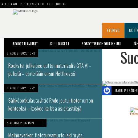
AFTERDAWN
PUHELINVERTAILU
X2.FI
HIGH.FI
ETUSIVU
UUTI
ROBOTTI-IMURIT
KUULOKKEET
ROBOTTIRUOHONLEIKKURI
SÄ
Suo
6. AUGUST, 2026 15:42
Rockstar julkaisee uutta materiaalia GTA VI -
pelistä – esitetään ensin Netflixissä
6. AUGUST, 2026 12:22
MANU PITKÄNEN
Sähköpotkulautayhtiö Ryde joutui tietomurron
kohteeksi – koskee kaikkia asiakastilejä
5. AUGUST, 2026 15:21
1
Mainosverkon tietoturvamurto iski myös