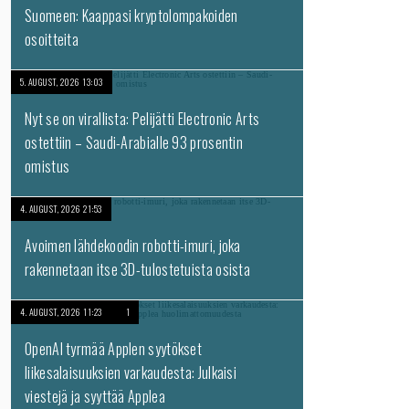
Suomeen: Kaappasi kryptolompakoiden
osoitteita
5. AUGUST, 2026 13:03
Nyt se on virallista: Pelijätti Electronic Arts
ostettiin – Saudi-Arabialle 93 prosentin
omistus
4. AUGUST, 2026 21:53
Avoimen lähdekoodin robotti-imuri, joka
rakennetaan itse 3D-tulostetuista osista
4. AUGUST, 2026 11:23
1
OpenAI tyrmää Applen syytökset
liikesalaisuuksien varkaudesta: Julkaisi
viestejä ja syyttää Applea