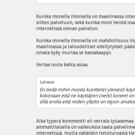
Kuinka monella ihmisellä on maailmassa inter
siihen palveluun, sekä kuinka moni heistä osa
internetissä olevan palvelun.
Kuinka monella ihmisellä on mahdollisuus löy
maailmassa ja taloudelliset edellytykset pääst
omata kyky murtaa se kassakaappi.
Vertaa noita kahta asiaa.
Lainaus:
En tiedä mihin moista kuvittelet yleisesti kä
kokonaan että ne käyttäjien (netti) koneet on 
sillä erolla että niiden yllpito on täysin amato
Aika typerä kommentti eli verrata työasemaa j
ammattilaisella on vaikeuksia taata palvelime
internetissä, mutta vähänkin tietoturvasta ti