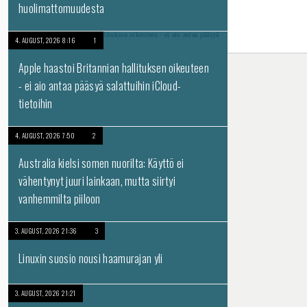
huolimattomuudesta
4. AUGUST, 2026 8:16
1
Apple haastoi Britannian hallituksen oikeuteen
- ei aio antaa pääsyä salattuihin iCloud-
tietoihin
4. AUGUST, 2026 7:50
2
Australia kielsi somen nuorilta: Käyttö ei
vähentynyt juuri lainkaan, mutta siirtyi
vanhemmilta piiloon
3. AUGUST, 2026 21:36
3
Linuxin suosio nousi haamurajan yli
3. AUGUST, 2026 21:21