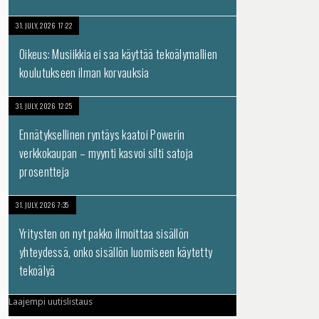
31. JULY, 2026 17:22
Oikeus: Musiikkia ei saa käyttää tekoälymallien
koulutukseen ilman korvauksia
31. JULY, 2026 12:25
Ennätyksellinen ryntäys kaatoi Powerin
verkkokaupan – myynti kasvoi silti satoja
prosentteja
31. JULY, 2026 7:35
Yritysten on nyt pakko ilmoittaa sisällön
yhteydessä, onko sisällön luomiseen käytetty
tekoälyä
Laajempi uutislistaus