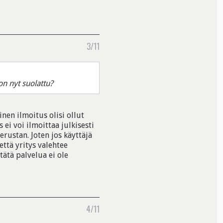
3/11
 on nyt suolattu?
nen ilmoitus olisi ollut
s ei voi ilmoittaa julkisesti
erustan. Joten jos käyttäjä
että yritys valehtee
tätä palvelua ei ole
4/11