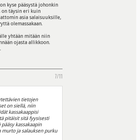
a on kyse pääsystä johonkin
 on täysin eri kuin
attomin asia salaisuuksille,
syyttä olemassakaan.
älle yhtään mitään niin
nnään ojasta allikkoon.
.
7/11
tettävien tietojen
t on siellä, niin
pidät kassakaappisi
pitäisit sitä fyysisesti
ää pääsy kassakaapin
an murto ja salauksen purku