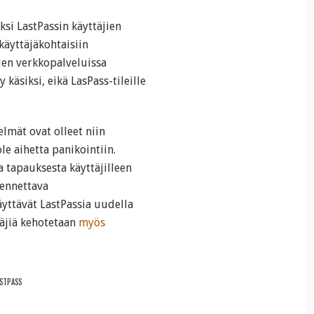
si LastPassin käyttäjien
käyttäjäkohtaisiin
jien verkkopalveluissa
 käsiksi, eikä LasPass-tileille
lmät ovat olleet niin
le aihetta panikointiin.
 tapauksesta käyttäjilleen
mennettava
äyttävät LastPassia uudella
ttäjiä kehotetaan
myös
STPASS