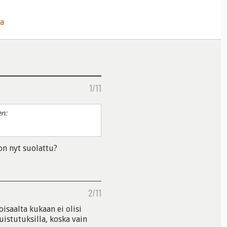
1/11
en:
 on nyt suolattu?
2/11
oisaalta kukaan ei olisi
istutuksilla, koska vain