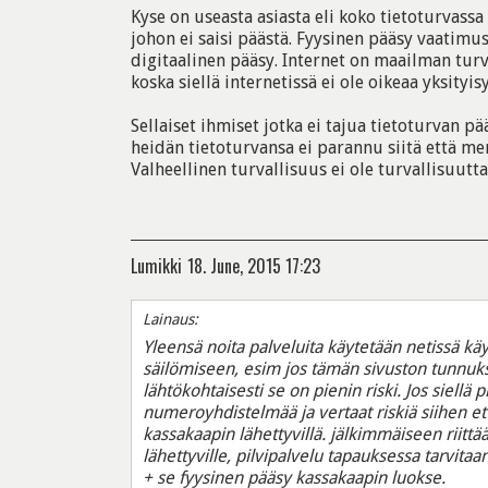
Kyse on useasta asiasta eli koko tietoturvass
johon ei saisi päästä. Fyysinen pääsy vaatimus
digitaalinen pääsy. Internet on maailman turv
koska siellä internetissä ei ole oikeaa yksityi
Sellaiset ihmiset jotka ei tajua tietoturvan pä
heidän tietoturvansa ei parannu siitä että me
Valheellinen turvallisuus ei ole turvallisuutta
Lumikki
18. June, 2015 17:23
Lainaus:
Yleensä noita palveluita käytetään netissä käy
säilömiseen, esim jos tämän sivuston tunnukse
lähtökohtaisesti se on pienin riski. Jos siellä 
numeroyhdistelmää ja vertaat riskiä siihen että 
kassakaapin lähettyvillä. jälkimmäiseen riitt
lähettyville, pilvipalvelu tapauksessa tarvita
+ se fyysinen pääsy kassakaapin luokse.