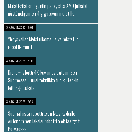
Muistikriisi on nyt niin paha, että AMD julkaisi
näytönohjaimen 4 gigatavun muistilla
3. AUGUST, 2026 17:01
Yhdysvallat kielsi ulkomailla valmistetut
robotti-imurit
3. AUGUST, 2026 14:45
Disney+ aloitti 4K-kuvan palauttamisen
Suomessa – uusi tekniikka tuo kuitenkin
laiterajoituksia
3. AUGUST, 2026 13:36
Suomalaista robottitekniikkaa kaduille:
Autonominen lakaisurobotti aloittaa työt
Porvoossa