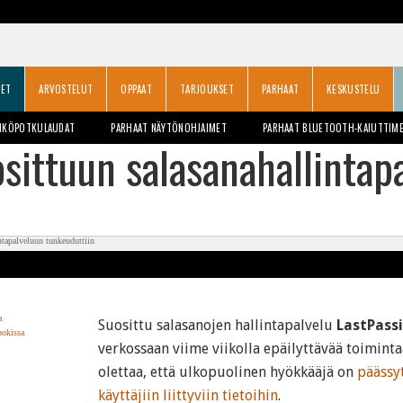
SET
ARVOSTELUT
OPPAAT
TARJOUKSET
PARHAAT
KESKUSTELU
HKÖPOTKULAUDAT
PARHAAT NÄYTÖNOHJAIMET
PARHAAT BLUETOOTH-KAIUTTIM
sittuun salasanahallintap
Suosittu salasanojen hallintapalvelu
LastPass
verkossaan viime viikolla epäilyttävää toimint
olettaa, että ulkopuolinen hyökkääjä on
päässyt
käyttäjiin liittyviin tietoihin
.