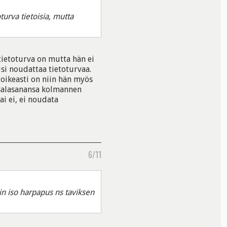
oturva tietoisia, mutta
tietoturva on mutta hän ei
isi noudattaa tietoturvaa.
a oikeasti on niin hän myös
ä salasanansa kolmannen
ai ei, ei noudata
6/11
in iso harpapus ns taviksen