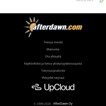
Powered by HIGH.FI
Tietoja meistä
Mainonta
Ota yhteyttä
Käyttöehdot ja tietoa yksityisyydensuojasta
Tietosuojaseloste
Yhteydet tarjoaa:
AfterDawn Oy
© 1999-2026