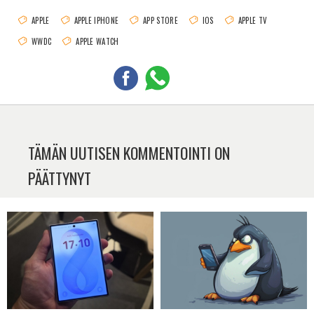
APPLE
APPLE IPHONE
APP STORE
IOS
APPLE TV
WWDC
APPLE WATCH
TÄMÄN UUTISEN KOMMENTOINTI ON
PÄÄTTYNYT