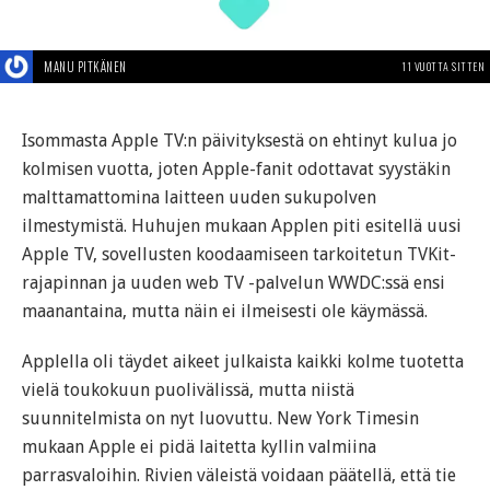
MANU PITKÄNEN
11 VUOTTA SITTEN
Isommasta Apple TV:n päivityksestä on ehtinyt kulua jo
kolmisen vuotta, joten Apple-fanit odottavat syystäkin
malttamattomina laitteen uuden sukupolven
ilmestymistä. Huhujen mukaan Applen piti esitellä uusi
Apple TV, sovellusten koodaamiseen tarkoitetun TVKit-
rajapinnan ja uuden web TV -palvelun WWDC:ssä ensi
maanantaina, mutta näin ei ilmeisesti ole käymässä.
Applella oli täydet aikeet julkaista kaikki kolme tuotetta
vielä toukokuun puolivälissä, mutta niistä
suunnitelmista on nyt luovuttu. New York Timesin
mukaan Apple ei pidä laitetta kyllin valmiina
parrasvaloihin. Rivien väleistä voidaan päätellä, että tie