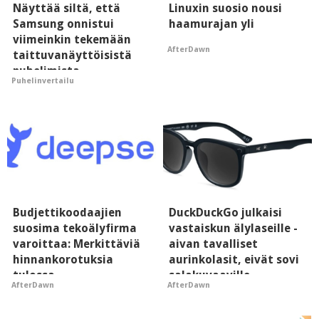
Näyttää siltä, että
Linuxin suosio nousi
Samsung onnistui
haamurajan yli
viimeinkin tekemään
AfterDawn
taittuvanäyttöisistä
puhelimista
Puhelinvertailu
supersuosittuja
Budjettikoodaajien
DuckDuckGo julkaisi
suosima tekoälyfirma
vastaiskun älylaseille -
varoittaa: Merkittäviä
aivan tavalliset
hinnankorotuksia
aurinkolasit, eivät sovi
tulossa
salakuvaaville
AfterDawn
AfterDawn
hyypiöille