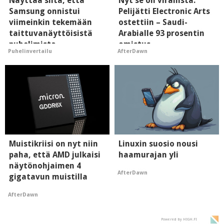
Näyttää siltä, että
Nyt se on virallista:
Samsung onnistui
Pelijätti Electronic Arts
viimeinkin tekemään
ostettiin – Saudi-
taittuvanäyttöisistä
Arabialle 93 prosentin
puhelimista
omistus
Puhelinvertailu
AfterDawn
supersuosittuja
Muistikriisi on nyt niin
Linuxin suosio nousi
paha, että AMD julkaisi
haamurajan yli
näytönohjaimen 4
AfterDawn
gigatavun muistilla
AfterDawn
Powered by HIGH.FI