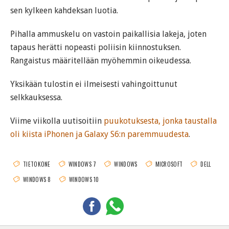
sen kylkeen kahdeksan luotia.
Pihalla ammuskelu on vastoin paikallisia lakeja, joten
tapaus herätti nopeasti poliisin kiinnostuksen.
Rangaistus määritellään myöhemmin oikeudessa.
Yksikään tulostin ei ilmeisesti vahingoittunut
selkkauksessa.
Viime viikolla uutisoitiin
puukotuksesta, jonka taustalla
oli kiista iPhonen ja Galaxy S6:n paremmuudesta
.
TIETOKONE
WINDOWS 7
WINDOWS
MICROSOFT
DELL
WINDOWS 8
WINDOWS 10