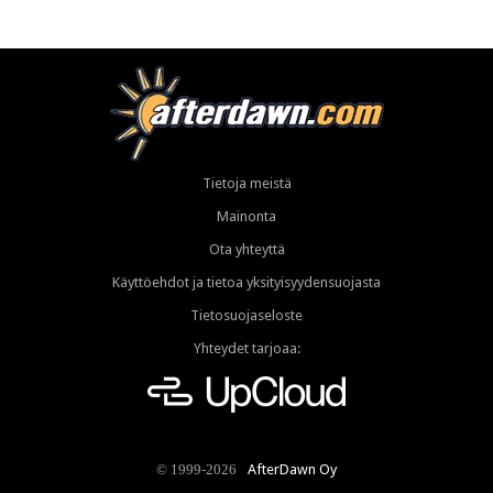
Tietoja meistä
Mainonta
Ota yhteyttä
Käyttöehdot ja tietoa yksityisyydensuojasta
Tietosuojaseloste
Yhteydet tarjoaa:
AfterDawn Oy
© 1999-2026