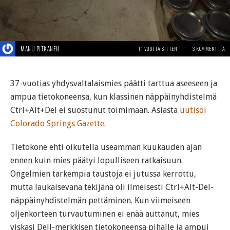
MANU PITKÄNEN
11 VUOTTA SITTEN
3 KOMMENTTIA
37-vuotias yhdysvaltalaismies päätti tarttua aseeseen ja
ampua tietokoneensa, kun klassinen näppäinyhdistelmä
Ctrl+Alt+Del ei suostunut toimimaan. Asiasta
uutisoi
Colorado Springs Gazette
.
Tietokone ehti oikutella useamman kuukauden ajan
ennen kuin mies päätyi lopulliseen ratkaisuun.
Ongelmien tarkempia taustoja ei jutussa kerrottu,
mutta laukaisevana tekijänä oli ilmeisesti Ctrl+Alt-Del-
näppäinyhdistelmän pettäminen. Kun viimeiseen
oljenkorteen turvautuminen ei enää auttanut, mies
viskasi Dell-merkkisen tietokoneensa pihalle ja ampui