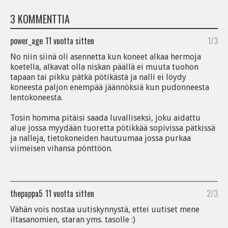
3 KOMMENTTIA
power_age
11 vuotta sitten
1/3
No niin siinä oli asennetta kun koneet alkaa hermoja
koetella, alkavat olla niskan päällä ei muuta tuohon
tapaan tai pikku pätkä pötikästä ja nalli ei löydy
koneesta paljon enempää jäännöksiä kun pudonneesta
lentokoneesta.
Tosin homma pitäisi saada luvalliseksi, joku aidattu
alue jossa myydään tuoretta pötikkää sopivissa pätkissä
ja nalleja, tietokoneiden hautuumaa jossa purkaa
viimeisen vihansa pönttöön.
thepappa5
11 vuotta sitten
2/3
Vähän vois nostaa uutiskynnystä, ettei uutiset mene
iltasanomien, staran yms. tasolle :)