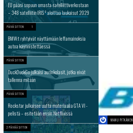
EU pääsi sopuun omasta satelliittiverkostaan
– 348 satelliitin IRIS² aloittaa laukaisut 2029
PÄIVÄ SITTEN
1
BMW:t ryhtyivät näyttämään leffamainoksia
autoa käynnistettäessä
PÄIVÄ SITTEN
DuckDuckGo julkaisi aurinkolasit, jotka eivät
tallenna mitään
PÄIVÄ SITTEN
Rockstar julkaisee uutta materiaalia GTA VI -
pelistä – esitetään ensin Netflixissä
MANU PITKÄNEN
2 PÄIVÄÄ SITTEN