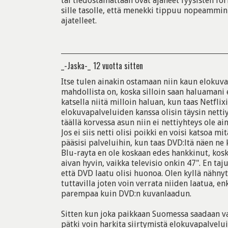
tai tiedostamattaan ovat ajaneet fyysisten f
sille tasolle, että menekki tippuu nopeammin
ajatelleet.
_-Jaska-_
12 vuotta sitten
Itse tulen ainakin ostamaan niin kaun elokuv
mahdollista on, koska silloin saan haluamani 
katsella niitä milloin haluan, kun taas Netfli
elokuvapalveluiden kanssa olisin täysin netti
täällä korvessa asun niin ei nettiyhteys ole a
Jos ei siis netti olisi poikki en voisi katsoa m
pääsisi palveluihin, kun taas DVD:ltä näen ne 
Blu-rayta en ole koskaan edes hankkinut, koska
aivan hyvin, vaikka televisio onkin 47". En taju
että DVD laatu olisi huonoa. Olen kyllä nähny
tuttavilla joten voin verrata niiden laatua, en
parempaa kuin DVD:n kuvanlaadun.
Sitten kun joka paikkaan Suomessa saadaan vak
pätki voin harkita siirtymistä elokuvapalvelui