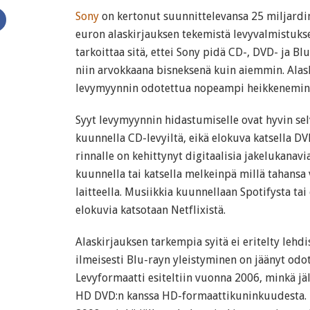
Sony
on kertonut suunnittelevansa 25 miljardin
euron alaskirjauksen tekemistä levyvalmistuks
tarkoittaa sitä, ettei Sony pidä CD-, DVD- ja Bl
niin arvokkaana bisneksenä kuin aiemmin. Alask
levymyynnin odotettua nopeampi heikkenemin
Syyt levymyynnin hidastumiselle ovat hyvin selv
kuunnella CD-levyiltä, eikä elokuva katsella DVD
rinnalle on kehittynyt digitaalisia jakelukanavia
kuunnella tai katsella melkeinpä millä tahansa
laitteella. Musiikkia kuunnellaan Spotifysta tai
elokuvia katsotaan Netflixistä.
Alaskirjauksen tarkempia syitä ei eritelty lehd
ilmeisesti Blu-rayn yleistyminen on jäänyt od
Levyformaatti esiteltiin vuonna 2006, minkä jä
HD DVD:n kanssa HD-formaattikuninkuudesta. 