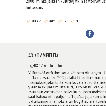
2008, minkä jälkeen kuluttajatkin saattoivat us
laitteisiin.
BLU-RAY
SONY
DVD
CD
43 KOMMENTTIA
LigHtX
12 vuotta sitten
Yllättävää että ihmiset eivät osta blu-rayta.
leffa maksaa sen 20€ ja tällä hinnalla sinun tä
mainoksia joka kerta kun levyä alat soittamaa
yleensä skipata mutta silti). Ero on huikea kun
muuhun vastaavaan palveluun, josta maksat a
saat katsoa niin paljon leffoja/sarjoja kun si
valtakunnan mainoksia tai bugittavia alkuvali