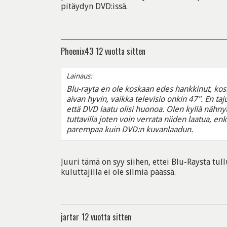
pitäydyn DVD:issä.
Phoenix43
12 vuotta sitten
Lainaus:
Blu-rayta en ole koskaan edes hankkinut, koska
aivan hyvin, vaikka televisio onkin 47". En taju
että DVD laatu olisi huonoa. Olen kyllä nähny
tuttavilla joten voin verrata niiden laatua, en
parempaa kuin DVD:n kuvanlaadun.
Juuri tämä on syy siihen, ettei Blu-Raysta tu
kuluttajilla ei ole silmiä päässä.
jartar
12 vuotta sitten