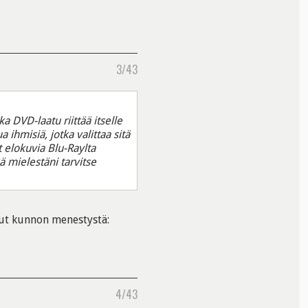
3/43
 DVD-laatu riittää itselle
a ihmisiä, jotka valittaa sitä
t elokuvia Blu-Raylta
kä mielestäni tarvitse
llut kunnon menestystä:
4/43