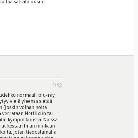
kaltaa satsata uusiin
1/43
 Uudehko normaali blu-ray
ytyy vielä yleensä sietää
n (joskin voihan noita
 verrataan Netflixiin tai
lle kympin kuussa. Näissä
lmät kestää ilman minkään
koita. Joten tiedostamalla