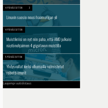
4 PÄIVÄÄ SITTEN
3
Linuxin suosio nousi haamurajan yli
4 PÄIVÄÄ SITTEN
Muistikriisi on nyt niin paha, että AMD julkaisi
näytönohjaimen 4 gigatavun muistilla
5 PÄIVÄÄ SITTEN
Yhdysvallat kielsi ulkomailla valmistetut
robotti-imurit
Laajempi uutislistaus