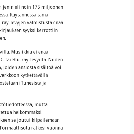
 jenin eli noin 175 miljoonan
essa. Käytännössä tämä
u-ray-levyjen valmistusta enää
irjauksen syyksi kerrottiin
en.
illä. Musiikkia ei enää
- tai Blu-ray-levyiltä. Niiden
, joiden ansiosta sisältöä voi
 verkkoon kytkettävällä
 ostetaan iTunesista ja
istötiedotteessa, mutta
otettua heikommaksi.
lkeen se joutui kilpailemaan
Formaattisota ratkesi vuonna