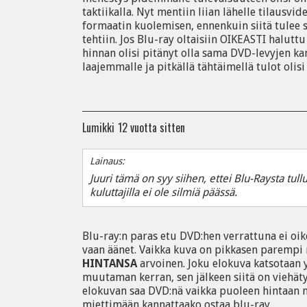
taktiikalla. Nyt mentiin liian lähelle tilausvi
formaatin kuolemisen, ennenkuin siitä tulee s
tehtiin. Jos Blu-ray oltaisiin OIKEASTI haluttu
hinnan olisi pitänyt olla sama DVD-levyjen kan
laajemmalle ja pitkällä tähtäimellä tulot olisi 
Lumikki
12 vuotta sitten
Lainaus:
Juuri tämä on syy siihen, ettei Blu-Raysta tu
kuluttajilla ei ole silmiä päässä.
Blu-ray:n paras etu DVD:hen verrattuna ei oik
vaan äänet. Vaikka kuva on pikkasen parempi n
HINTANSA
arvoinen. Joku elokuva katsotaan 
muutaman kerran, sen jälkeen siitä on viehäty
elokuvan saa DVD:nä vaikka puoleen hintaan ni
miettimään kannattaako ostaa blu-ray.