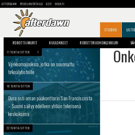
AFTERDAWN
PUHELINVERTAILU
X2.FI
HIGH.FI
ETUSIVU
UUTI
ROBOTTI-IMURIT
KUULOKKEET
ROBOTTIRUOHONLEIKKURI
SÄ
Onk
11 TUNTIA SITTEN
1
Verkkomainoksia, jotka on suunnattu
tekoälyboteille
18 TUNTIA SITTEN
Oura osti oman pääkonttorin San Franciscosta
– Suomi säilyy edelleen yhtiön teknisenä
keskuksena
22 TUNTIA SITTEN