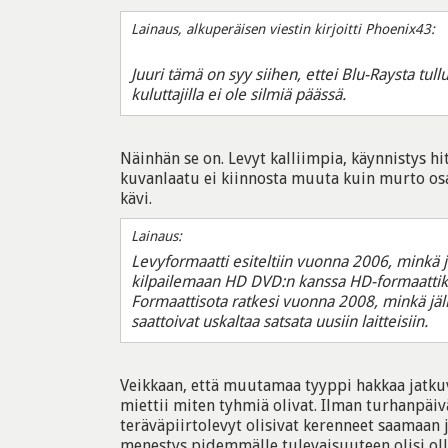
Lainaus, alkuperäisen viestin kirjoitti Phoenix43:
Juuri tämä on syy siihen, ettei Blu-Raysta tu
kuluttajilla ei ole silmiä päässä.
Näinhän se on. Levyt kalliimpia, käynnistys 
kuvanlaatu ei kiinnosta muuta kuin murto osaa
kävi.
Lainaus:
Levyformaatti esiteltiin vuonna 2006, minkä j
kilpailemaan HD DVD:n kanssa HD-formaatti
Formaattisota ratkesi vuonna 2008, minkä jäl
saattoivat uskaltaa satsata uusiin laitteisiin.
Veikkaan, että muutamaa tyyppi hakkaa jatkuv
miettii miten tyhmiä olivat. Ilman turhanpäiv
teräväpiirtolevyt olisivat kerenneet saamaan j
menestys pidemmälle tulevaisuuteen olisi ollu