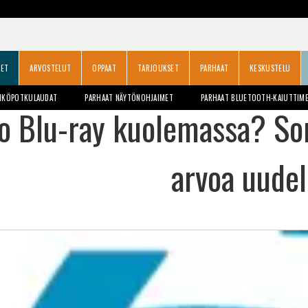
SET
ARVOSTELUT
OPPAAT
TARJOUKSET
PARHAAT
KESKUSTELU
HKÖPOTKULAUDAT
PARHAAT NÄYTÖNOHJAIMET
PARHAAT BLUETOOTH-KAIUTTIM
o Blu-ray kuolemassa? Son
arvoa uudel