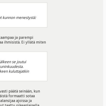
llut kunnon menestystä:
hitaampaa ja parempi
 ihmisistä. Ei yllätä miten
älkeen se joutui
kuninkuudesta.
keen kuluttajatkin
asti päätä seinään, kun
äistä formaatti sotaa
alansijaa ajoissa ja
t taattu oikeanlaisella