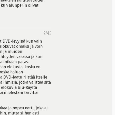
ormaattien haluttavuuden
 kun alunperin olivat
2/43
at DVD-levyinä kun vain
elokuvat omaksi ja voin
xin ja muiden
yhteyden varassa ja kun
ina mikään paras.
itään elokuvia, koska en
koska haluan.
 DVD-laatu riittää itselle
a ihmisiä, jotka valittaa sitä
t elokuvia Blu-Raylta
kä mielestäni tarvitse
aa ja nopea netti, joka ei
hin, mutta siihen asti