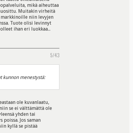
deopalveluita, mikä aiheuttaa
uosittu. Muitakin virheitä
 markkinoille niin levyjen
ssa. Tuote olisi levinnyt
olleet ihan eri luokkaa...
5/43
llut kunnon menestystä:
eastaan ole kuvanlaatu,
iin se ei välttämättä ole
yleensä yhden tai
s poissa. Jos saman
in kyllä se pistää