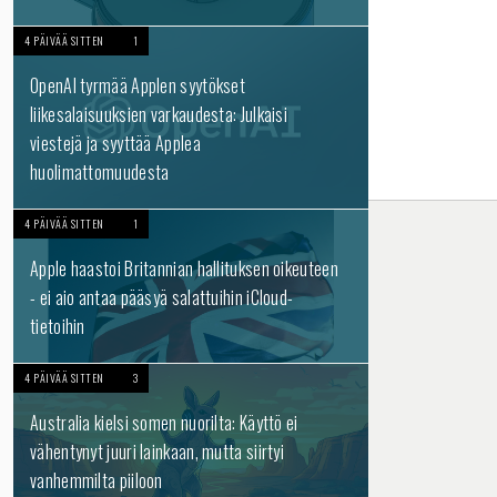
4 PÄIVÄÄ SITTEN
1
OpenAI tyrmää Applen syytökset
liikesalaisuuksien varkaudesta: Julkaisi
viestejä ja syyttää Applea
huolimattomuudesta
4 PÄIVÄÄ SITTEN
1
Apple haastoi Britannian hallituksen oikeuteen
- ei aio antaa pääsyä salattuihin iCloud-
tietoihin
4 PÄIVÄÄ SITTEN
3
Australia kielsi somen nuorilta: Käyttö ei
vähentynyt juuri lainkaan, mutta siirtyi
vanhemmilta piiloon