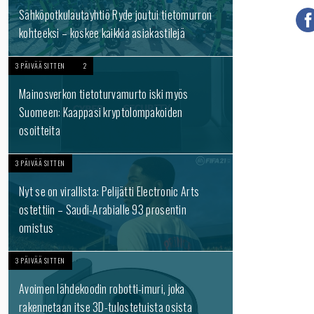
Sähköpotkulautayhtiö Ryde joutui tietomurron
kohteeksi – koskee kaikkia asiakastilejä
3 PÄIVÄÄ SITTEN
2
Mainosverkon tietoturvamurto iski myös
Suomeen: Kaappasi kryptolompakoiden
osoitteita
3 PÄIVÄÄ SITTEN
Nyt se on virallista: Pelijätti Electronic Arts
ostettiin – Saudi-Arabialle 93 prosentin
omistus
3 PÄIVÄÄ SITTEN
Avoimen lähdekoodin robotti-imuri, joka
rakennetaan itse 3D-tulostetuista osista