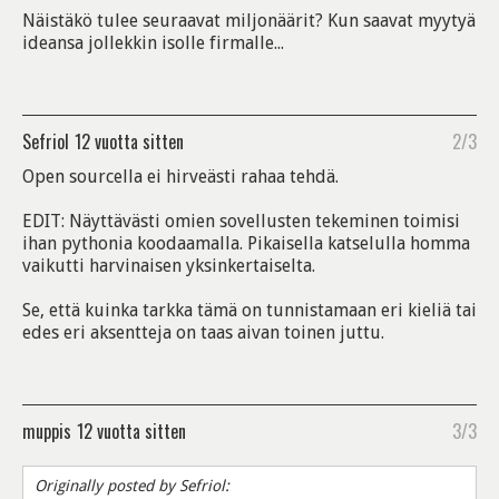
Näistäkö tulee seuraavat miljonäärit? Kun saavat myytyä
ideansa jollekkin isolle firmalle...
Sefriol
12 vuotta sitten
2/3
Open sourcella ei hirveästi rahaa tehdä.
EDIT: Näyttävästi omien sovellusten tekeminen toimisi
ihan pythonia koodaamalla. Pikaisella katselulla homma
vaikutti harvinaisen yksinkertaiselta.
Se, että kuinka tarkka tämä on tunnistamaan eri kieliä tai
edes eri aksentteja on taas aivan toinen juttu.
muppis
12 vuotta sitten
3/3
Originally posted by Sefriol: