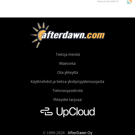
Powered by HIGH.FI
Tietoja meistä
Mainonta
Ota yhteyttä
Käyttöehdot ja tietoa yksityisyydensuojasta
Tietosuojaseloste
Yhteydet tarjoaa:
AfterDawn Oy
© 1999-2026