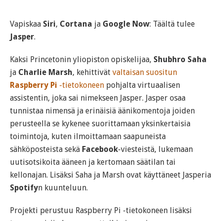
Vapiskaa
Siri
,
Cortana
ja
Google Now
: Täältä tulee
Jasper
.
Kaksi Princetonin yliopiston opiskelijaa,
Shubhro Saha
ja
Charlie Marsh
, kehittivät
valtaisan suositun
Raspberry Pi
-tietokoneen
pohjalta virtuaalisen
assistentin, joka sai nimekseen Jasper. Jasper osaa
tunnistaa nimensä ja erinäisiä äänikomentoja joiden
perusteella se kykenee suorittamaan yksinkertaisia
toimintoja, kuten ilmoittamaan saapuneista
sähköposteista sekä
Facebook
-viesteistä, lukemaan
uutisotsikoita ääneen ja kertomaan säätilan tai
kellonajan. Lisäksi Saha ja Marsh ovat käyttäneet Jasperia
Spotify
n kuunteluun.
Projekti perustuu Raspberry Pi -tietokoneen lisäksi