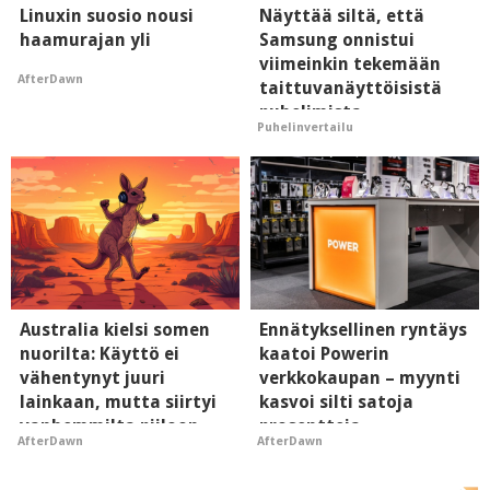
Linuxin suosio nousi
Näyttää siltä, että
haamurajan yli
Samsung onnistui
viimeinkin tekemään
AfterDawn
taittuvanäyttöisistä
puhelimista
Puhelinvertailu
supersuosittuja
Australia kielsi somen
Ennätyksellinen ryntäys
nuorilta: Käyttö ei
kaatoi Powerin
vähentynyt juuri
verkkokaupan – myynti
lainkaan, mutta siirtyi
kasvoi silti satoja
vanhemmilta piiloon
prosentteja
AfterDawn
AfterDawn