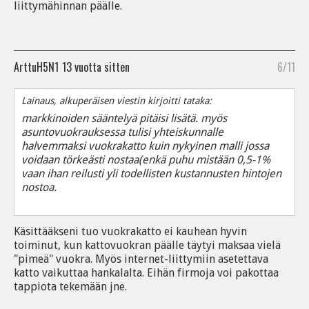
liittymähinnan päälle.
ArttuH5N1
13 vuotta sitten
6/11
Lainaus, alkuperäisen viestin kirjoitti tataka:
markkinoiden sääntelyä pitäisi lisätä. myös
asuntovuokrauksessa tulisi yhteiskunnalle
halvemmaksi vuokrakatto kuin nykyinen malli jossa
voidaan törkeästi nostaa(enkä puhu mistään 0,5-1%
vaan ihan reilusti yli todellisten kustannusten hintojen
nostoa.
Käsittääkseni tuo vuokrakatto ei kauhean hyvin
toiminut, kun kattovuokran päälle täytyi maksaa vielä
"pimeä" vuokra. Myös internet-liittymiin asetettava
katto vaikuttaa hankalalta. Eihän firmoja voi pakottaa
tappiota tekemään jne.