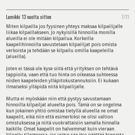
Lumikki
13 vuotta sitten
7/11
Miten kilpailla jos fyysinen yhteys maksaa kilpailijalle
liikaa kilpaillakseen. Jo nykyisillä hinnoilla monilla
alueilla ei ole mitään kilpailua. Korkeilla
kaapelihinnoilla savustetaan kilpailijat pois omista
verkoista ja tehdään se kilpailu omilla kaapeleilla
(alueilla).
Joten ei tässä ole kyse siitä että yrityksen on tehtävä
tappioita, vaan että tuo hinta on oikeassa suhteessa
niiden kaapeleiden ylläpitokustannuksiin. Ei kukaan
ilmaiseksi ylläpidä niitä kilpailijalle.
Mutta ei myöskään niin että pystyy savustamaan
hinnoilla kilpailjat alueelta pois. Tämä on se ongelma
kun jokainen yhtiö omistaa tietyllä alueella ne omat
kaapelit, eikä niin että esimerkiksi ne olisi valtion
omistuksessa ja niitä vuokrattaisiin samalla hinnalla
kaikille. Omat kaapelit on halvemmat kuin vieraan
kilpailu tilanteessa, jos yritys saa itse päättää hinnasta.