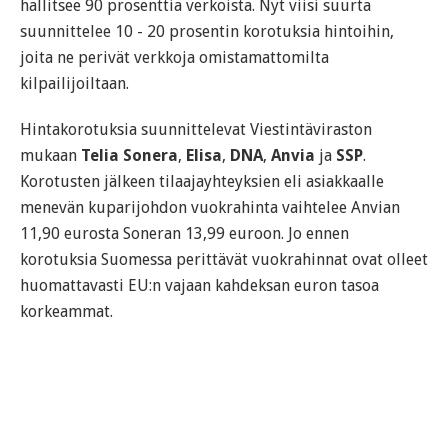
hallitsee 90 prosenttia verkoista. Nyt viisi suurta
suunnittelee 10 - 20 prosentin korotuksia hintoihin,
joita ne perivät verkkoja omistamattomilta
kilpailijoiltaan.
Hintakorotuksia suunnittelevat Viestintäviraston
mukaan
Telia Sonera
,
Elisa
,
DNA
,
Anvia
ja
SSP
.
Korotusten jälkeen tilaajayhteyksien eli asiakkaalle
menevän kuparijohdon vuokrahinta vaihtelee Anvian
11,90 eurosta Soneran 13,99 euroon. Jo ennen
korotuksia Suomessa perittävät vuokrahinnat ovat olleet
huomattavasti EU:n vajaan kahdeksan euron tasoa
korkeammat.