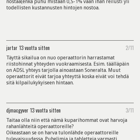
nostaa(enkä puhu mistään 0,5-1% vaan ihan reilusti yli
todellisten kustannusten hintojen nostoa.
jartar
13 vuotta sitten
2/11
Täyttä sikailua on nuo operaattorin harrastamat
riistohinnat yhteyden vuokraamisesta. Esim. täälläpäin
on ADSL yhteys tarjolla ainoastaan Soneralta. Muut
operaattorit eivät tarjoa yhteyttä koska eivät voi tehdä
sitä kilpailukykyiseen hintaan.
djmacgyver
13 vuotta sitten
3/11
Taitaa olla niin että nämä kuparihommat ovat harvoja
rahanlähteitä operaattoreille?
Oikeastaan se on harva tulonlähde operaattoreille
tulevaisuudessa. Puhelimia ja tabletteja varmasti