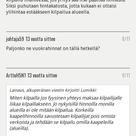
Siksi puhutaan hintakatosta, jotta kukaan ei ottaisi
ylihintaa estääkseen kilpailua alueella.
johtaja59
13 vuotta sitten
8/11
Paljonko ne vuokrahinnat on tällä hetkellä?
ArttuH5N1
13 vuotta sitten
9/11
Lainaus, alkuperäisen viestin kirjoitti Lumikki:
Miten kilpailla jos fyysinen yhteys maksaa kilpailijalle
liikaa kilpaillakseen. Jo nykyisillä hinnoilla monilla
alueilla ei ole mitään kilpailua. Korkeilla
kaapelihinnoilla savustetaan kilpailijat pois omista
verkoista ja tehdään se kilpailu omilla kaapeleilla
(alueilla).