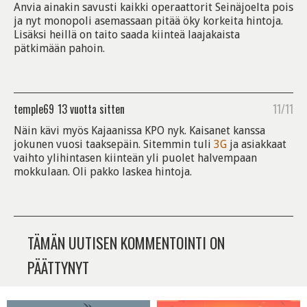
Anvia ainakin savusti kaikki operaattorit Seinäjoelta pois
ja nyt monopoli asemassaan pitää öky korkeita hintoja.
Lisäksi heillä on taito saada kiinteä laajakaista
pätkimään pahoin.
temple69
13 vuotta sitten
11/11
Näin kävi myös Kajaanissa KPO nyk. Kaisanet kanssa
jokunen vuosi taaksepäin. Sitemmin tuli
3G
ja asiakkaat
vaihto ylihintasen kiinteän yli puolet halvempaan
mokkulaan. Oli pakko laskea hintoja.
TÄMÄN UUTISEN KOMMENTOINTI ON
PÄÄTTYNYT