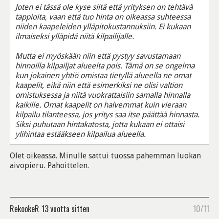
Joten ei tässä ole kyse siitä että yrityksen on tehtävä
tappioita, vaan että tuo hinta on oikeassa suhteessa
niiden kaapeleiden ylläpitokustannuksiin. Ei kukaan
ilmaiseksi ylläpidä niitä kilpailijalle.
Mutta ei myöskään niin että pystyy savustamaan
hinnoilla kilpailjat alueelta pois. Tämä on se ongelma
kun jokainen yhtiö omistaa tietyllä alueella ne omat
kaapelit, eikä niin että esimerkiksi ne olisi valtion
omistuksessa ja niitä vuokrattaisiin samalla hinnalla
kaikille. Omat kaapelit on halvemmat kuin vieraan
kilpailu tilanteessa, jos yritys saa itse päättää hinnasta.
Siksi puhutaan hintakatosta, jotta kukaan ei ottaisi
ylihintaa estääkseen kilpailua alueella.
Olet oikeassa. Minulle sattui tuossa pahemman luokan
aivopieru. Pahoittelen.
RekookeR
13 vuotta sitten
10/11