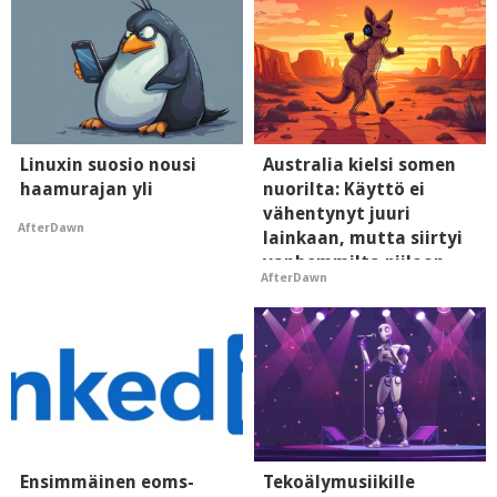
Linuxin suosio nousi
Australia kielsi somen
haamurajan yli
nuorilta: Käyttö ei
vähentynyt juuri
AfterDawn
lainkaan, mutta siirtyi
vanhemmilta piiloon
AfterDawn
Ensimmäinen eoms-
Tekoälymusiikille