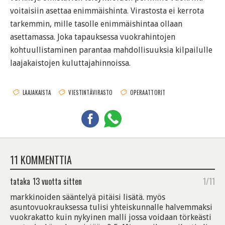
voitaisiin asettaa enimmäishinta. Virastosta ei kerrota
tarkemmin, mille tasolle enimmäishintaa ollaan
asettamassa. Joka tapauksessa vuokrahintojen
kohtuullistaminen parantaa mahdollisuuksia kilpailulle
laajakaistojen kuluttajahinnoissa.
LAAJAKAISTA
VIESTINTÄVIRASTO
OPERAATTORIT
11 KOMMENTTIA
tataka
13 vuotta sitten
1/11
markkinoiden sääntelyä pitäisi lisätä. myös
asuntovuokrauksessa tulisi yhteiskunnalle halvemmaksi
vuokrakatto kuin nykyinen malli jossa voidaan törkeästi