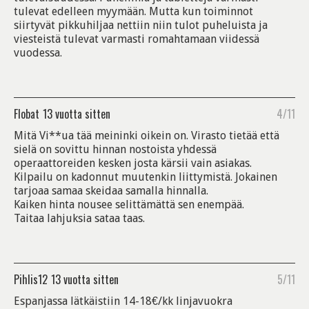
tulevat edelleen myymään. Mutta kun toiminnot
siirtyvät pikkuhiljaa nettiin niin tulot puheluista ja
viesteistä tulevat varmasti romahtamaan viidessä
vuodessa.
Flobat
13 vuotta sitten
4/11
Mitä Vi**ua tää meininki oikein on. Virasto tietää että
sielä on sovittu hinnan nostoista yhdessä
operaattoreiden kesken josta kärsii vain asiakas.
Kilpailu on kadonnut muutenkin liittymistä. Jokainen
tarjoaa samaa skeidaa samalla hinnalla.
Kaiken hinta nousee selittämättä sen enempää.
Taitaa lahjuksia sataa taas.
Pihlis12
13 vuotta sitten
5/11
Espanjassa lätkäistiin 14-18€/kk linjavuokra