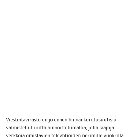
Viestintävirasto on jo ennen hinnankorotusuutisia
valmistellut uutta hinnoittelumallia, jolla laajoja
verkkoja omistavien teleyhtiöiden perimille vuokrilla