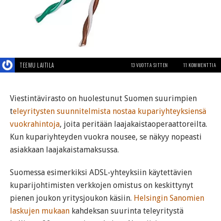
TEEMU LAITILA
13 VUOTTA SITTEN
11 KOMMENTTIA
Viestintävirasto on huolestunut Suomen suurimpien
t
eleyritysten suunnitelmista nostaa kupariyhteyksiensä
vuokrahintoja
, joita peritään laajakaistaoperaattoreilta.
Kun kupariyhteyden vuokra nousee, se näkyy nopeasti
asiakkaan laajakaistamaksussa.
Suomessa esimerkiksi ADSL-yhteyksiin käytettävien
kuparijohtimisten verkkojen omistus on keskittynyt
pienen joukon yritysjoukon käsiin.
Helsingin Sanomien
laskujen mukaan
kahdeksan suurinta teleyritystä