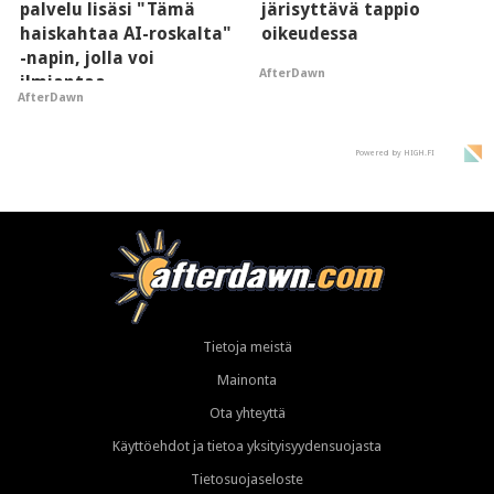
palvelu lisäsi "Tämä
järisyttävä tappio
haiskahtaa AI-roskalta"
oikeudessa
-napin, jolla voi
AfterDawn
ilmiantaa
AfterDawn
tekoälytauhkan
Powered by HIGH.FI
Tietoja meistä
Mainonta
Ota yhteyttä
Käyttöehdot ja tietoa yksityisyydensuojasta
Tietosuojaseloste