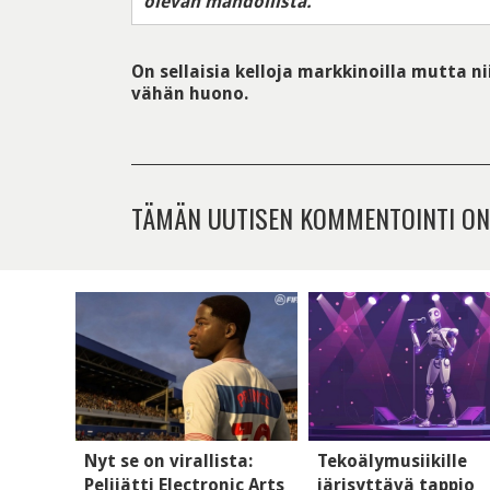
olevan mahdollista.
On sellaisia kelloja markkinoilla mutta n
vähän huono.
TÄMÄN UUTISEN KOMMENTOINTI ON
Nyt se on virallista:
Tekoälymusiikille
Pelijätti Electronic Arts
järisyttävä tappio