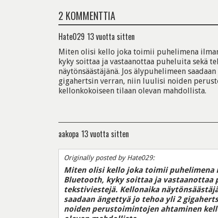
2 KOMMENTTIA
Hate029
13 vuotta sitten
Miten olisi kello joka toimii puhelimena ilma
kyky soittaa ja vastaanottaa puheluita sekä tek
näytönsäästäjänä. Jos älypuhelimeen saadaan ä
gigahertsin verran, niin luulisi noiden peru
kellonkokoiseen tilaan olevan mahdollista.
aakopa
13 vuotta sitten
Originally posted by Hate029:
Miten olisi kello joka toimii puhelimena
Bluetooth, kyky soittaa ja vastaanottaa 
tekstiviestejä. Kellonaika näytönsäästäj
saadaan ängettyä jo tehoa yli 2 gigahertsi
noiden perustoimintojen ahtaminen kell