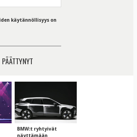
iiden käytännöllisyys on
 PÄÄTTYNYT
BMW:t ryhtyivät
näyttämään