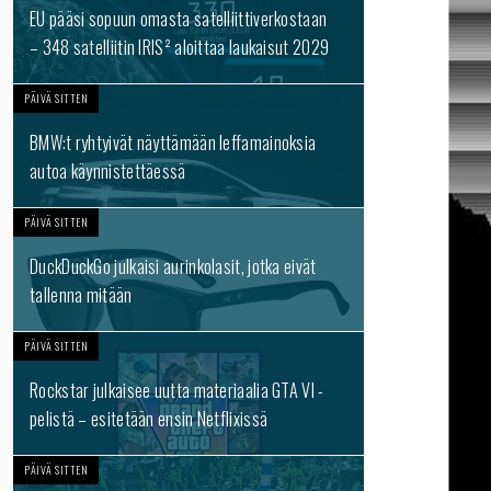
EU pääsi sopuun omasta satelliittiverkostaan
– 348 satelliitin IRIS² aloittaa laukaisut 2029
PÄIVÄ SITTEN
BMW:t ryhtyivät näyttämään leffamainoksia
autoa käynnistettäessä
PÄIVÄ SITTEN
DuckDuckGo julkaisi aurinkolasit, jotka eivät
tallenna mitään
PÄIVÄ SITTEN
Rockstar julkaisee uutta materiaalia GTA VI -
pelistä – esitetään ensin Netflixissä
PÄIVÄ SITTEN