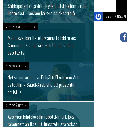
Sähköpotkulautayhtiö Ryde joutui tietomurron
kohteeksi – koskee kaikkia asiakastilejä
MANU PITKÄNEN
2 PÄIVÄÄ SITTEN
2
Mainosverkon tietoturvamurto iski myös
Suomeen: Kaappasi kryptolompakoiden
osoitteita
2 PÄIVÄÄ SITTEN
Nyt se on virallista: Pelijätti Electronic Arts
ostettiin – Saudi-Arabialle 93 prosentin
omistus
3 PÄIVÄÄ SITTEN
Avoimen lähdekoodin robotti-imuri, joka
rakennetaan itse 3D-tulostetuista osista