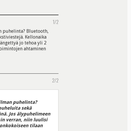
1/2
n puhelinta? Bluetooth,
stiviestejä. Kellonaika
ngettyä jo tehoa yli 2
stoimintojen ahtaminen
2/2
 ilman puhelinta?
puheluita sekä
änä. Jos älypuhelimeen
n verran, niin luulisi
onkokoiseen tilaan