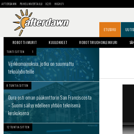
AFTERDAWN
PUHELINVERTAILU
X2.FI
HIGH.FI
ETUSIVU
UUTI
ROBOTTI-IMURIT
KUULOKKEET
ROBOTTIRUOHONLEIKKURI
SÄ
TUNTI SITTEN
1
Verkkomainoksia, jotka on suunnattu
tekoälyboteille
8 TUNTIA SITTEN
Oura osti oman pääkonttorin San Franciscosta
– Suomi säilyy edelleen yhtiön teknisenä
keskuksena
12 TUNTIA SITTEN