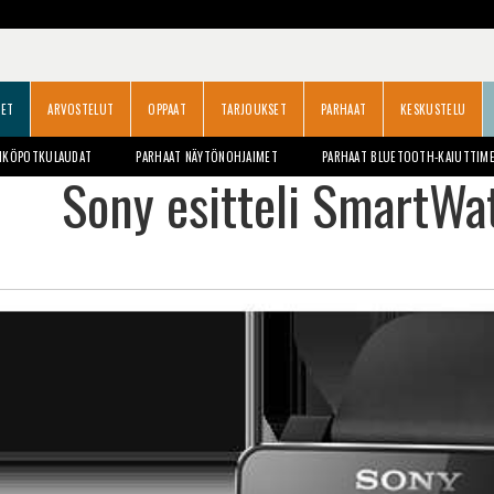
SET
ARVOSTELUT
OPPAAT
TARJOUKSET
PARHAAT
KESKUSTELU
HKÖPOTKULAUDAT
PARHAAT NÄYTÖNOHJAIMET
PARHAAT BLUETOOTH-KAIUTTIM
Sony esitteli SmartWat