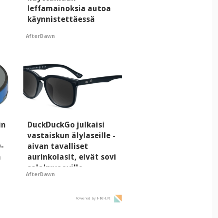
leffamainoksia autoa
käynnistettäessä
AfterDawn
in
DuckDuckGo julkaisi
vastaiskun älylaseille -
D-
aivan tavalliset
a
aurinkolasit, eivät sovi
salakuvaaville
AfterDawn
hyypiöille
Powered by HIGH.FI