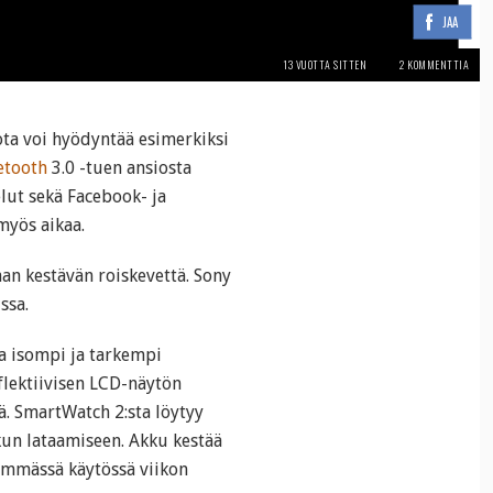
JAA
13 VUOTTA SITTEN
2 KOMMENTTIA
ota voi hyödyntää esimerkiksi
etooth
3.0 -tuen ansiosta
elut sekä Facebook- ja
 myös aikaa.
aan kestävän roiskevettä. Sony
ssa.
a isompi ja tarkempi
sflektiivisen LCD-näytön
lä. SmartWatch 2:sta löytyy
kun lataamiseen. Akku kestää
yemmässä käytössä viikon