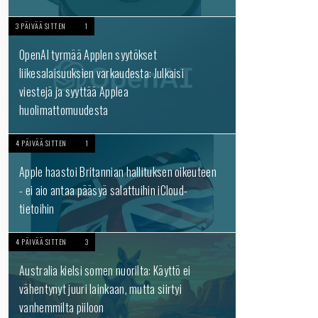
3 PÄIVÄÄ SITTEN
1
OpenAI tyrmää Applen syytökset
liikesalaisuuksien varkaudesta: Julkaisi
viestejä ja syyttää Applea
huolimattomuudesta
4 PÄIVÄÄ SITTEN
1
Apple haastoi Britannian hallituksen oikeuteen
- ei aio antaa pääsyä salattuihin iCloud-
tietoihin
4 PÄIVÄÄ SITTEN
3
Australia kielsi somen nuorilta: Käyttö ei
vähentynyt juuri lainkaan, mutta siirtyi
vanhemmilta piiloon