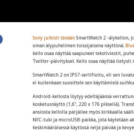
Sony
julkisti tänään
SmartWatch 2 -älykellon, j
oman älypuhelimen toissijaisena näyttönä.
Blu
kello osaa näyttää saapuneet tekstiviestit, puh
Twitter-päivitykset. Kello osaa näyttää tietysti
SmartWatch 2 on IP57-sertifioitu, eli sen luvat
ei kuitenkaan suosittele sen käyttämistä suihku
Android-kellosta löytyy edeltäjäänsä verrattun
kosketusnäyttö (1,6", 220 x 176 pikseliä). Tran
ansiosta kellolla pärjäilee myös kirkkaalla sääl
NFC-tuki ja microUSB-paikka, jota käytetään a
keskimääräisessä käytössä neljä päivää ja kev