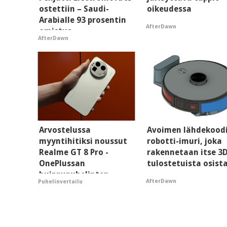
ostettiin – Saudi-
oikeudessa
Arabialle 93 prosentin
AfterDawn
omistus
AfterDawn
Arvostelussa
Avoimen lähdekood
myyntihitiksi noussut
robotti-imuri, joka
Realme GT 8 Pro -
rakennetaan itse 3
OnePlussan
tulostetuista osist
huippupuhelinten
AfterDawn
Puhelinvertailu
"perillinen"