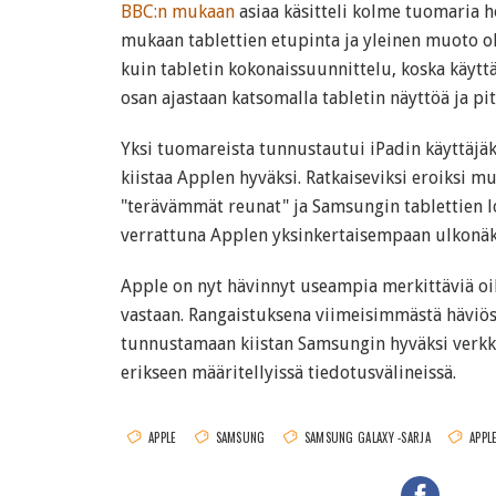
BBC:n mukaan
asiaa käsitteli kolme tuomaria 
mukaan tablettien etupinta ja yleinen muoto o
kuin tabletin kokonaissuunnittelu, koska käytt
osan ajastaan katsomalla tabletin näyttöä ja pi
Yksi tuomareista tunnustautui iPadin käyttäjäk
kiistaa Applen hyväksi. Ratkaiseviksi eroiksi m
"terävämmät reunat" ja Samsungin tablettien l
verrattuna Applen yksinkertaisempaan ulkonä
Apple on nyt hävinnyt useampia merkittäviä o
vastaan. Rangaistuksena viimeisimmästä häviös
tunnustamaan kiistan Samsungin hyväksi verkko
erikseen määritellyissä tiedotusvälineissä.
APPLE
SAMSUNG
SAMSUNG GALAXY -SARJA
APPL