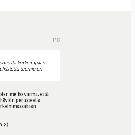
1/13
tuomiosta korkeimpaan
julkistettu tuomio on
 olen melko varma, että
häviön perusteella
korkeimmassakaan
 ;-)