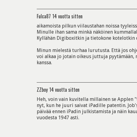
Fulca87
14 vuotta sitten
aikamoista pilkun viilaustahan noissa tyyleiss
Minulle ihan sama minkä näköinen kummallaki
Kyllähän Digiboxitkin ja tietokone kotelotkin 
Minun mielestä turhaa lurutusta. Että jos ohj
voi alkaa jo jotain oikeus juttuja pyytämään
kanssa.
ZZboy
14 vuotta sitten
Heh, voin vain kuvitella millainen se Applen
nyt, kun he juuri saivat iPadille patentin. Job
päivää ennen iPadin julkistamista ja näin kauan
vuodesta 1947 asti.