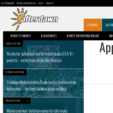
AFTERDAWN
PUHELINVERTAILU
X2.FI
HIGH.FI
ETUSIVU
UUTI
ROBOTTI-IMURIT
KUULOKKEET
ROBOTTIRUOHONLEIKKURI
SÄ
App
TUNTI SITTEN
Rockstar julkaisee uutta materiaalia GTA VI -
pelistä – esitetään ensin Netflixissä
4 TUNTIA SITTEN
Sähköpotkulautayhtiö Ryde joutui tietomurron
kohteeksi – koskee kaikkia asiakastilejä
PÄIVÄ SITTEN
1
Mainosverkon tietoturvamurto iski myös