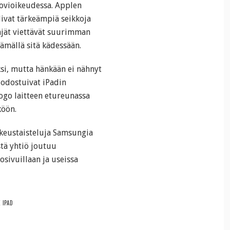
hovioikeudessa. Applen
livat tärkeämpiä seikkoja
äjät viettävät suurimman
tämällä sitä kädessään.
si, mutta hänkään ei nähnyt
uodostuivat iPadin
ogo laitteen etureunassa
köön.
ikeustaisteluja Samsungia
tä yhtiö joutuu
sivuillaan ja useissa
E IPAD