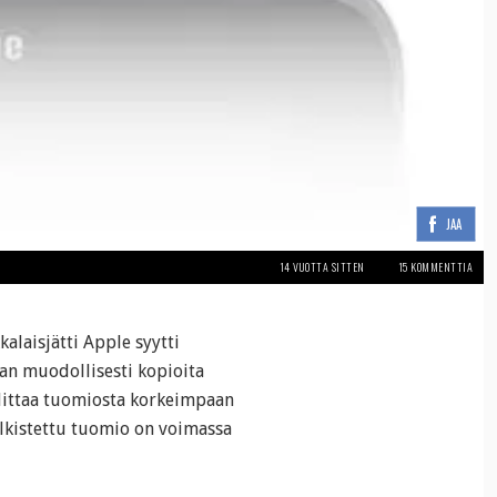
JAA
14 VUOTTA SITTEN
15 KOMMENTTIA
alaisjätti Apple syytti
an muodollisesti kopioita
alittaa tuomiosta korkeimpaan
ulkistettu tuomio on voimassa