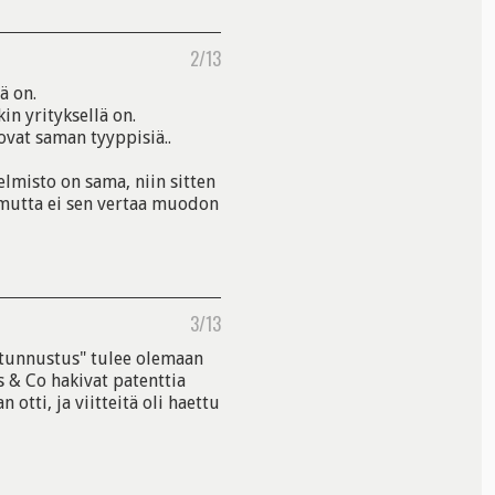
2/13
ä on.
n yrityksellä on.
ovat saman tyyppisiä..
elmisto on sama, niin sitten
, mutta ei sen vertaa muodon
3/13
 "tunnustus" tulee olemaan
's & Co hakivat patenttia
 otti, ja viitteitä oli haettu