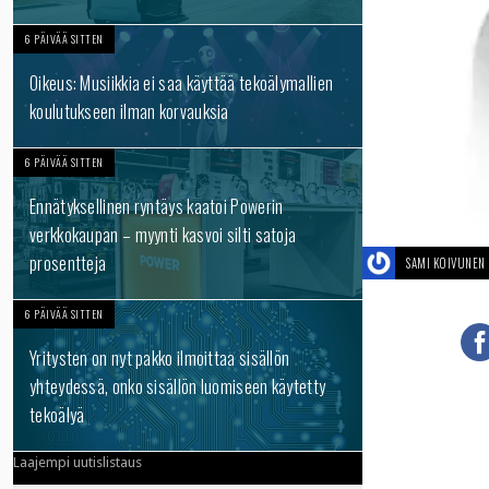
6 PÄIVÄÄ SITTEN
Oikeus: Musiikkia ei saa käyttää tekoälymallien
koulutukseen ilman korvauksia
6 PÄIVÄÄ SITTEN
Ennätyksellinen ryntäys kaatoi Powerin
verkkokaupan – myynti kasvoi silti satoja
prosentteja
SAMI KOIVUNEN
6 PÄIVÄÄ SITTEN
Yritysten on nyt pakko ilmoittaa sisällön
yhteydessä, onko sisällön luomiseen käytetty
tekoälyä
Laajempi uutislistaus