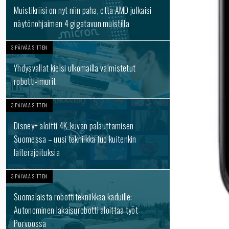
Muistikriisi on nyt niin paha, että AMD julkaisi
näytönohjaimen 4 gigatavun muistilla
3 PÄIVÄÄ SITTEN
Yhdysvallat kielsi ulkomailla valmistetut
robotti-imurit
3 PÄIVÄÄ SITTEN
Disney+ aloitti 4K-kuvan palauttamisen
Suomessa – uusi tekniikka tuo kuitenkin
laiterajoituksia
3 PÄIVÄÄ SITTEN
Suomalaista robottitekniikkaa kaduille:
Autonominen lakaisurobotti aloittaa työt
Porvoossa