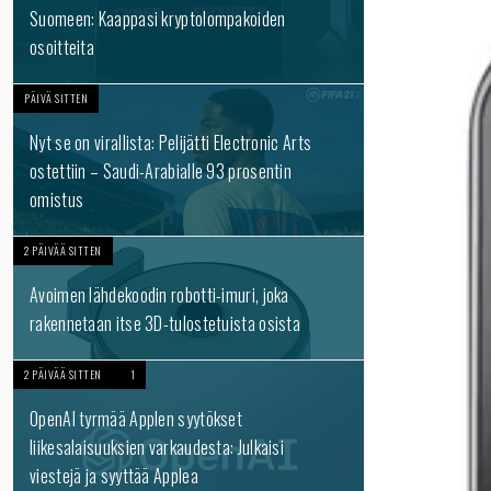
Suomeen: Kaappasi kryptolompakoiden
osoitteita
PÄIVÄ SITTEN
Nyt se on virallista: Pelijätti Electronic Arts
ostettiin – Saudi-Arabialle 93 prosentin
omistus
2 PÄIVÄÄ SITTEN
Avoimen lähdekoodin robotti-imuri, joka
rakennetaan itse 3D-tulostetuista osista
2 PÄIVÄÄ SITTEN
1
OpenAI tyrmää Applen syytökset
liikesalaisuuksien varkaudesta: Julkaisi
viestejä ja syyttää Applea