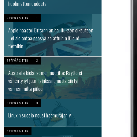
huolimattomuudesta
2 PÄIVÄÄ SITTEN
1
Apple haastoi Britannian hallituksen oikeuteen
- ei aio antaa pääsyä salattuihin iCloud-
tietoihin
2 PÄIVÄÄ SITTEN
2
Australia kielsi somen nuorilta: Käyttö ei
vähentynyt juuri lainkaan, mutta siirtyi
vanhemmilta piiloon
3 PÄIVÄÄ SITTEN
3
Linuxin suosio nousi haamurajan yli
3 PÄIVÄÄ SITTEN