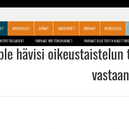
SET
ARVOSTELUT
OPPAAT
TARJOUKSET
PARHAAT
KESKUSTELU
HKÖPOTKULAUDAT
PARHAAT NÄYTÖNOHJAIMET
PARHAAT BLUETOOTH-KAIUTTIM
le hävisi oikeustaistelun
vastaa