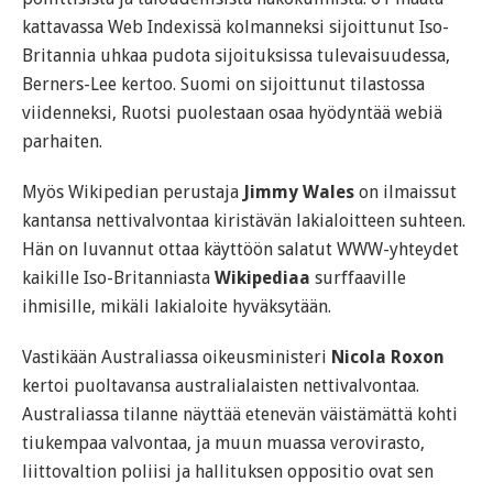
kattavassa Web Indexissä kolmanneksi sijoittunut Iso-
Britannia uhkaa pudota sijoituksissa tulevaisuudessa,
Berners-Lee kertoo. Suomi on sijoittunut tilastossa
viidenneksi, Ruotsi puolestaan osaa hyödyntää webiä
parhaiten.
Myös Wikipedian perustaja
Jimmy Wales
on ilmaissut
kantansa nettivalvontaa kiristävän lakialoitteen suhteen.
Hän on luvannut ottaa käyttöön salatut WWW-yhteydet
kaikille Iso-Britanniasta
Wikipediaa
surffaaville
ihmisille, mikäli lakialoite hyväksytään.
Vastikään Australiassa oikeusministeri
Nicola Roxon
kertoi puoltavansa australialaisten nettivalvontaa.
Australiassa tilanne näyttää etenevän väistämättä kohti
tiukempaa valvontaa, ja muun muassa verovirasto,
liittovaltion poliisi ja hallituksen oppositio ovat sen