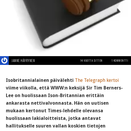
JANNE HÄYRYNEN
14 VUOTTA SITTEN
1 KOMMENTTI
Isobritannialainen päivälehti
The Telegraph kertoi
viime viikolla, että WWW:n keksijä Sir Tim Berners-
Lee on huolissaan Ison-Britannian erittäin
ankarasta nettivalvonnasta. Hän on uutisen
mukaan kertonut Times-lehdelle olevansa
huolissaan lakialoitteista, jotka antavat
hallitukselle suuren vallan koskien tietojen