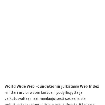
World Wide Web Foundationin
julkistama
Web Index
-mittari arvioi webin kasvua, hyödyllisyyttä ja
vaikutusvaltaa maailmanlaajuisesti sosiaalisista,
poliittisista ja taloudellisista näkökulmista. 61 maata