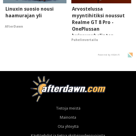
Linuxin suosio nousi
Arvostelussa
haamurajan yli
myyntihitiksi noussut
Realme GT 8 Pro -
AfterDawn
OnePlussan
huippupuhelinten
Puhelinvertailu
"perillinen"
Powered by HIGH.FI
Tietoja meistä
Mainonta
Ota yhteyttä
Käyttöehdot ja tietoa yksityisyydensuojasta