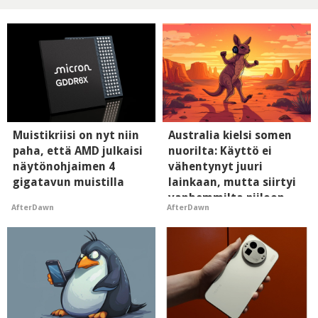
Muistikriisi on nyt niin
Australia kielsi somen
paha, että AMD julkaisi
nuorilta: Käyttö ei
näytönohjaimen 4
vähentynyt juuri
gigatavun muistilla
lainkaan, mutta siirtyi
vanhemmilta piiloon
AfterDawn
AfterDawn