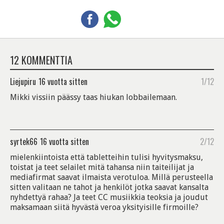
12 KOMMENTTIA
Liejupiru
16 vuotta sitten
1/12
Mikki vissiin päässy taas hiukan lobbailemaan.
syrtek66
16 vuotta sitten
2/12
mielenkiintoista että tabletteihin tulisi hyvitysmaksu,
toistat ja teet selailet mitä tahansa niin taiteilijat ja
mediafirmat saavat ilmaista verotuloa. Millä perusteella
sitten valitaan ne tahot ja henkilöt jotka saavat kansalta
nyhdettyä rahaa? Ja teet CC musiikkia teoksia ja joudut
maksamaan siitä hyvästä veroa yksityisille firmoille?