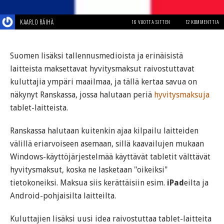
KAARLO RÄIHÄ
16 VUOTTA SITTEN
12 KOMMENTTIA
Suomen lisäksi tallennusmedioista ja erinäisistä
laitteista maksettavat hyvitysmaksut raivostuttavat
kuluttajia ympäri maailmaa, ja tällä kertaa savua on
näkynyt Ranskassa, jossa halutaan periä
hyvitysmaksuja
tablet-laitteista.
Ranskassa halutaan kuitenkin ajaa kilpailu laitteiden
välillä eriarvoiseen asemaan, sillä kaavailujen mukaan
Windows-käyttöjärjestelmää käyttävät tabletit välttävät
hyvitysmaksut, koska ne lasketaan "oikeiksi"
tietokoneiksi. Maksua siis kerättäisiin esim.
iPad
eilta ja
Android-pohjaisilta laitteilta.
Kuluttajien lisäksi uusi idea raivostuttaa tablet-laitteita