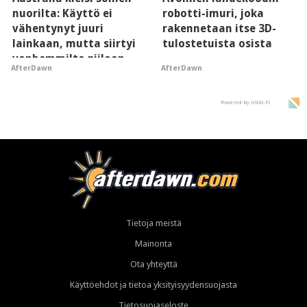
nuorilta: Käyttö ei
robotti-imuri, joka
vähentynyt juuri
rakennetaan itse 3D-
lainkaan, mutta siirtyi
tulostetuista osista
vanhemmilta piiloon
AfterDawn
AfterDawn
Powered by HIGH.FI
Tietoja meistä
Mainonta
Ota yhteyttä
Käyttöehdot ja tietoa yksityisyydensuojasta
Tietosuojaseloste