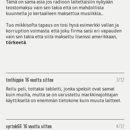
Tämä on sama asia jos radioon laitettaisiin nykyään
teostomaksu vain sen takia että on mahdollista
kuunnella jo kertaalleen maksettua musiikkia...
Tuo mikkisofta tapaus on tosi hyvä esimerkki vallan ja
korruption voimasta. että joku firma saisi eri vapauden
vain sen takia että siitä maksettu lisenssi amerikkaan,
törkeetä
.
tmthippie
16 vuotta sitten
3/12
Reilu peli, tottakai tabletti, jonka speksit ovat samat
kuin muilla, mutta se on varustettu markkinajohtajan
käyttiksellä on enemmän tietokone kuin muuta laitteet.
syrtek66
16 vuotta sitten
4/12