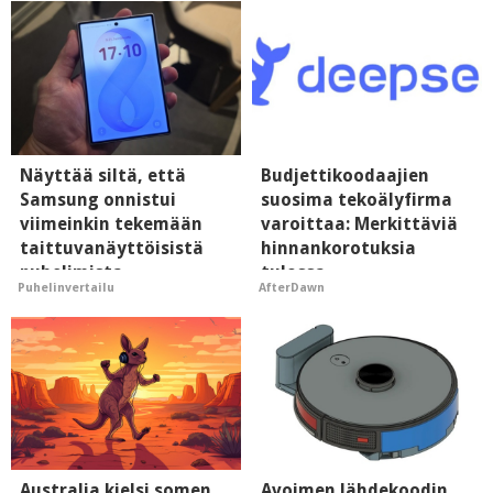
Näyttää siltä, että
Budjettikoodaajien
Samsung onnistui
suosima tekoälyfirma
viimeinkin tekemään
varoittaa: Merkittäviä
taittuvanäyttöisistä
hinnankorotuksia
puhelimista
tulossa
Puhelinvertailu
AfterDawn
supersuosittuja
Australia kielsi somen
Avoimen lähdekoodin