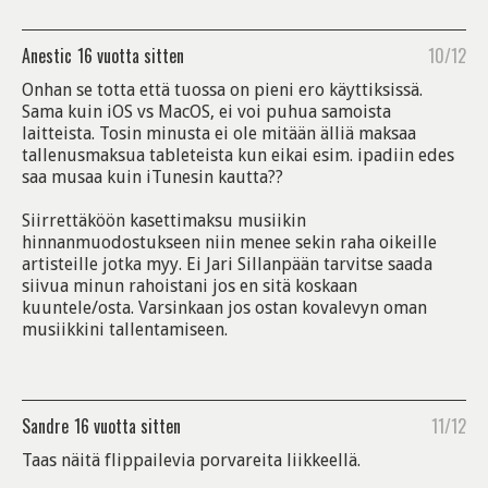
Anestic
16 vuotta sitten
10/12
Onhan se totta että tuossa on pieni ero käyttiksissä.
Sama kuin iOS vs MacOS, ei voi puhua samoista
laitteista. Tosin minusta ei ole mitään älliä maksaa
tallenusmaksua tableteista kun eikai esim. ipadiin edes
saa musaa kuin iTunesin kautta??
Siirrettäköön kasettimaksu musiikin
hinnanmuodostukseen niin menee sekin raha oikeille
artisteille jotka myy. Ei Jari Sillanpään tarvitse saada
siivua minun rahoistani jos en sitä koskaan
kuuntele/osta. Varsinkaan jos ostan kovalevyn oman
musiikkini tallentamiseen.
Sandre
16 vuotta sitten
11/12
Taas näitä flippailevia porvareita liikkeellä.