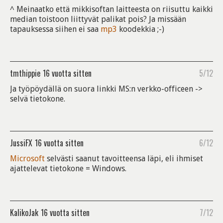
^ Meinaatko että mikkisoftan laitteesta on riisuttu kaikki
median toistoon liittyvät palikat pois? Ja missään
tapauksessa siihen ei saa
mp3
koodekkia ;-)
tmthippie
16 vuotta sitten
5/12
Ja työpöydällä on suora linkki MS:n verkko-officeen ->
selvä tietokone.
JussiFX
16 vuotta sitten
6/12
Microsoft
selvästi saanut tavoitteensa läpi, eli ihmiset
ajattelevat tietokone = Windows.
KalikoJak
16 vuotta sitten
7/12