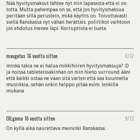
Nää hyvitysmaksut lähtee nyt niin lapasesta että ei oo
totta. Mutta pahempaa on se, että jos hyvitysmaksua
peritään sillä perustein, mikä käyttis on. Toivottavasti
siellä Ranskassa nyt vähän herättäis. poliitikot vaihtoon
jos ehdotus menee läpi. Korruptiota ei tueta.
maugetus
16 vuotta sitten
8/12
minkä takia ne ei halua mikkihiiren hyvitysmaksuja? :D
ja noissa tableteissakinhan on niin hieno surround ääni
että kaikki ostaa ne vaan sitä varten että saa kuunnella
musiikkia...sehän onkin helppo pitää esim. lenkillä
mukana
OILgame
16 vuotta sitten
9/12
On kyllä aika naurettava meininki Ranskassa.