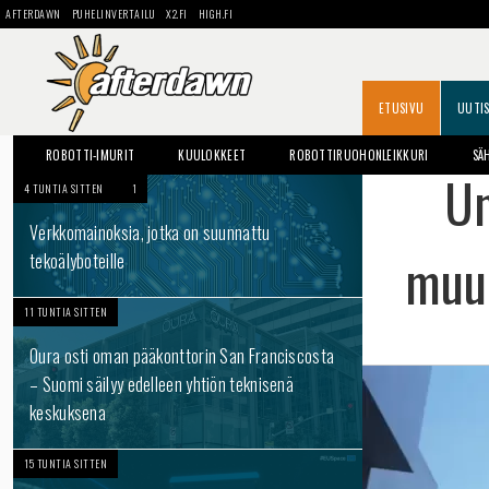
AFTERDAWN
PUHELINVERTAILU
X2.FI
HIGH.FI
ETUSIVU
UUTI
ROBOTTI-IMURIT
KUULOKKEET
ROBOTTIRUOHONLEIKKURI
SÄ
Un
4 TUNTIA SITTEN
1
Verkkomainoksia, jotka on suunnattu
muun
tekoälyboteille
11 TUNTIA SITTEN
Oura osti oman pääkonttorin San Franciscosta
– Suomi säilyy edelleen yhtiön teknisenä
keskuksena
15 TUNTIA SITTEN