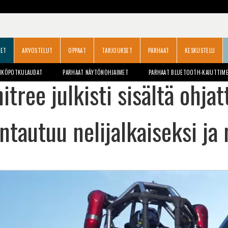
SET
ARVOSTELUT
OPPAAT
TARJOUKSET
PARHAAT
KESKUSTELU
HKÖPOTKULAUDAT
PARHAAT NÄYTÖNOHJAIMET
PARHAAT BLUETOOTH-KAIUTTIM
itree julkisti sisältä ohj
tautuu nelijalkaiseksi j