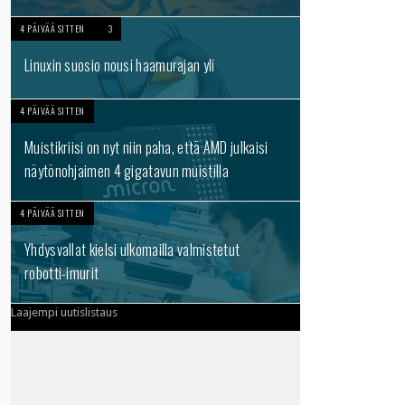
4 PÄIVÄÄ SITTEN
3
Linuxin suosio nousi haamurajan yli
4 PÄIVÄÄ SITTEN
Muistikriisi on nyt niin paha, että AMD julkaisi
näytönohjaimen 4 gigatavun muistilla
4 PÄIVÄÄ SITTEN
Yhdysvallat kielsi ulkomailla valmistetut
robotti-imurit
Laajempi uutislistaus