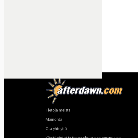
Tietoja meistä
Mainonta
Ota yhteyttä
Käyttöehdot ja tietoa yksityisyydensuojasta