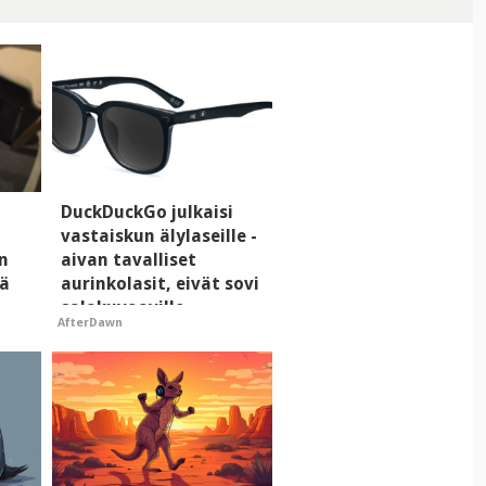
DuckDuckGo julkaisi
vastaiskun älylaseille -
n
aivan tavalliset
tä
aurinkolasit, eivät sovi
salakuvaaville
AfterDawn
hyypiöille