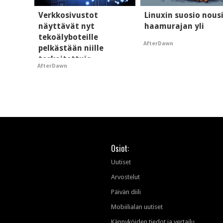
Verkkosivustot
Linuxin suosio nous
näyttävät nyt
haamurajan yli
tekoälyboteille
AfterDawn
pelkästään niille
tarkoitettuja
AfterDawn
mainoksia - vaikuttaa
tekoälyn mielikuvaan
brändistä
Osiot:
Uutiset
Arvostelut
Päivän diili
Mobiilialan uutiset
Kännyköiden tiedot ja vertailu