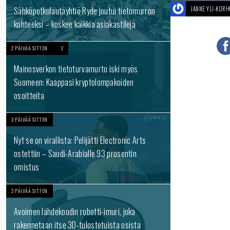
Sähköpotkulautayhtiö Ryde joutui tietomurron
JANNE YLI-KOR
kohteeksi – koskee kaikkia asiakastilejä
2 PÄIVÄÄ SITTEN
2
Mainosverkon tietoturvamurto iski myös
Suomeen: Kaappasi kryptolompakoiden
osoitteita
3 PÄIVÄÄ SITTEN
Nyt se on virallista: Pelijätti Electronic Arts
ostettiin – Saudi-Arabialle 93 prosentin
omistus
3 PÄIVÄÄ SITTEN
Avoimen lähdekoodin robotti-imuri, joka
rakennetaan itse 3D-tulostetuista osista