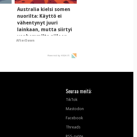
i
Australia kielsi somen
nuorilta: Käyttö ei
vähentynyt juuri
lainkaan, mutta siirtyi
vanhemmilta piiloon
AfterDawn
Powered by HIGH.FI
Seuraa meitä:
TikTok
Mastodon
Facebook
Threads
RSS-syöte