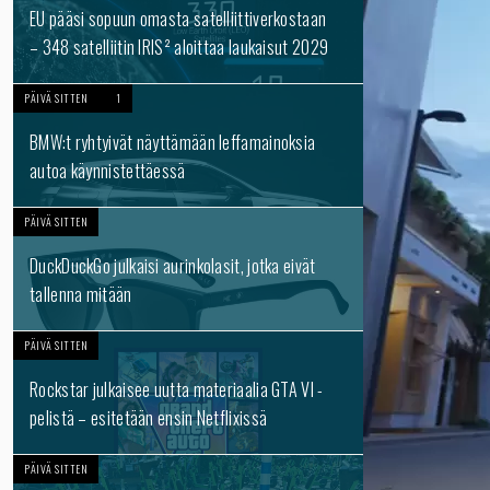
EU pääsi sopuun omasta satelliittiverkostaan
– 348 satelliitin IRIS² aloittaa laukaisut 2029
PÄIVÄ SITTEN
1
BMW:t ryhtyivät näyttämään leffamainoksia
autoa käynnistettäessä
PÄIVÄ SITTEN
DuckDuckGo julkaisi aurinkolasit, jotka eivät
tallenna mitään
PÄIVÄ SITTEN
Rockstar julkaisee uutta materiaalia GTA VI -
pelistä – esitetään ensin Netflixissä
PÄIVÄ SITTEN