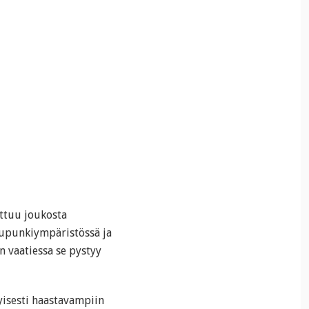
ottuu joukosta
aupunkiympäristössä ja
n vaatiessa se pystyy
tyisesti haastavampiin