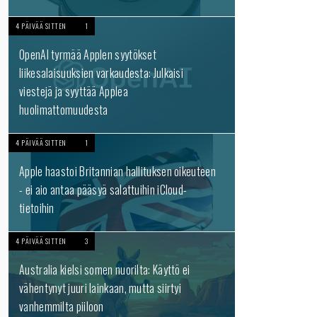
4 PÄIVÄÄ SITTEN
1
OpenAI tyrmää Applen syytökset
liikesalaisuuksien varkaudesta: Julkaisi
viestejä ja syyttää Applea
huolimattomuudesta
4 PÄIVÄÄ SITTEN
1
Apple haastoi Britannian hallituksen oikeuteen
- ei aio antaa pääsyä salattuihin iCloud-
tietoihin
4 PÄIVÄÄ SITTEN
3
Australia kielsi somen nuorilta: Käyttö ei
vähentynyt juuri lainkaan, mutta siirtyi
vanhemmilta piiloon