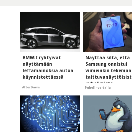
BMW:t ryhtyivät
Näyttää siltä, että
näyttämään
Samsung onnistui
leffamainoksia autoa
viimeinkin tekemää
käynnistettäessä
taittuvanäyttöisis
puhelimista
AfterDawn
Puhelinvertailu
supersuosittuja