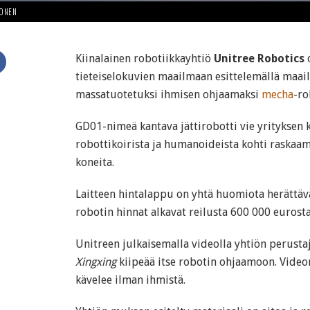
HONEN
Kiinalainen robotiikkayhtiö
Unitree Robotics
o
tieteiselokuvien maailmaan esittelemällä maa
massatuotetuksi ihmisen ohjaamaksi
mecha
-ro
GD01-nimeä kantava jättirobotti vie yrityksen
robottikoirista ja humanoideista kohti raskaa
koneita.
Laitteen hintalappu on yhtä huomiota herättäv
robotin hinnat alkavat reilusta 600 000 eurosta
Unitreen julkaisemalla videolla yhtiön perusta
Xingxing
kiipeää itse robotin ohjaamoon. Video
kävelee ilman ihmistä.