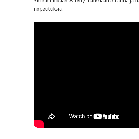
Yhtiön mukaan esitelty materiaali on aitoa ja r
nopeutuksia.