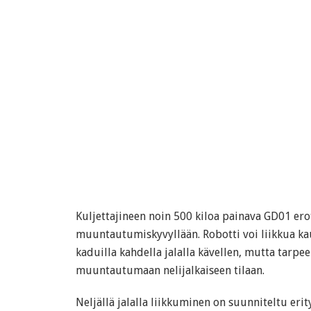
Kuljettajineen noin 500 kiloa painava GD01 er
muuntautumiskyvyllään. Robotti voi liikkua k
kaduilla kahdella jalalla kävellen, mutta tarpee
muuntautumaan nelijalkaiseen tilaan.
Neljällä jalalla liikkuminen on suunniteltu eri