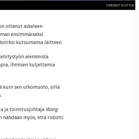
3 KUUKAUTTA SITTEN
n ottanut askeleen
ilman ensimmäiseksi
botiksi kutsumansa laitteen.
 kehitystyön aiemmista
mpia, ihmisen kuljettamia
ä kuin sen ulkomuoto, sillä
.
ja ja toimitusjohtaja
Wang
n nähdään myös, että robotti