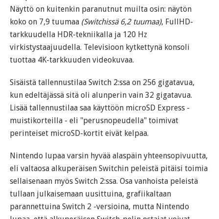
Näyttö on kuitenkin paranutnut muilta osin: näytön
koko on 7,9 tuumaa
(Switchissä 6,2 tuumaa)
, FullHD-
tarkkuudella HDR-tekniikalla ja 120 Hz
virkistystaajuudella. Televisioon kytkettynä konsoli
tuottaa 4K-tarkkuuden videokuvaa.
Sisäistä tallennustilaa Switch 2:ssa on 256 gigatavua,
kun edeltäjässä sitä oli alunperin vain 32 gigatavua.
Lisää tallennustilaa saa käyttöön microSD Express -
muistikorteilla - eli "perusnopeudella" toimivat
perinteiset microSD-kortit eivät kelpaa.
Nintendo lupaa varsin hyvää alaspäin yhteensopivuutta,
eli valtaosa alkuperäisen Switchin peleistä pitäisi toimia
sellaisenaan myös Switch 2:ssa. Osa vanhoista peleistä
tullaan julkaisemaan uusittuina, grafiikaltaan
parannettuina Switch 2 -versioina, mutta Nintendo