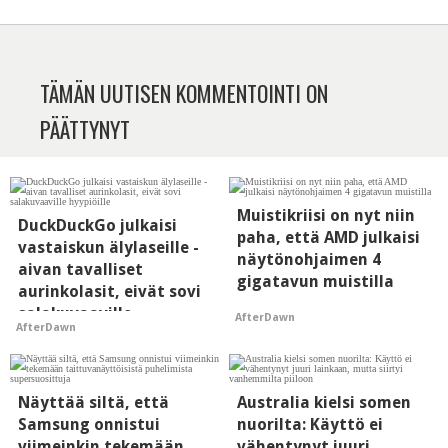
TÄMÄN UUTISEN KOMMENTOINTI ON
PÄÄTTYNYT
Muistikriisi on nyt niin
DuckDuckGo julkaisi
paha, että AMD julkaisi
vastaiskun älylaseille -
näytönohjaimen 4
aivan tavalliset
gigatavun muistilla
aurinkolasit, eivät sovi
salakuvaaville
AfterDawn
AfterDawn
hyypiöille
Näyttää siltä, että
Australia kielsi somen
Samsung onnistui
nuorilta: Käyttö ei
viimeinkin tekemään
vähentynyt juuri