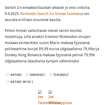
Switch 2:n ennakkotilaukset alkavat jo ensi viikolla,
9.4.2025.
Nintendo Switch 2:n hintaa Suomessa
voi
seurata erillisen sivumme kautta.
Pelien hinnat vaikuttavat olevat varsin koviksi
nostettuja, sillä ainakin Irlannin Nintendon sivujen
mukaan esimerkiksi uusin Mario maksaa fyysisenä
pelikasettina hurjat 89,99 euroa
(digitaalisena 79,99e)
ja
Donkey Kong Bonanza maksaa fyysisenä pelinä 79,99e
(digitaalisena latauksena kympin vähemmän)
.
NINTENDO
KÄSIKONSOLIT
PELIKONSOLIT
NINTENDO SWITCH 2