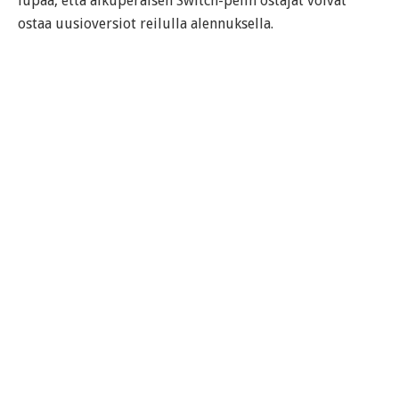
lupaa, että alkuperäisen Switch-pelin ostajat voivat
ostaa uusioversiot reilulla alennuksella.