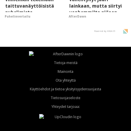
taittuvanäyttöisistä
lainkaan, mutta siirtyi
puhelimista
vanhemmilta piiloon
Puhelinvertailu
AfterDawn
supersuosittuja
Powered by HIGH.FI
Tietoja meistä
Mainonta
Ota yhteyttä
Käyttöehdot ja tietoa yksityisyydensuojasta
Tietosuojaseloste
Yhteydet tarjoaa: