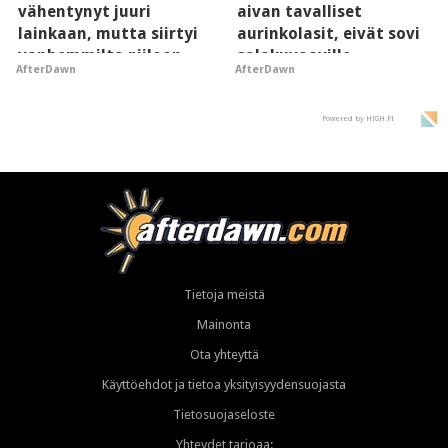
vähentynyt juuri
aivan tavalliset
lainkaan, mutta siirtyi
aurinkolasit, eivät sovi
vanhemmilta piiloon
salakuvaaville
AfterDawn
AfterDawn
hyypiöille
Powered by HIGH.FI
Tietoja meistä
Mainonta
Ota yhteyttä
Käyttöehdot ja tietoa yksityisyydensuojasta
Tietosuojaseloste
Yhteydet tarjoaa: