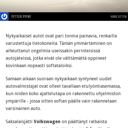
PETTERI PYYNY
VUOSI SITTEN
Nykyaikaiset autot ovat pari tonnia painavia, renkailla
varustettuja tietokoneita. Tämän ymmärtäminen on
aiheuttanut ongelmia useissakin perinteisissä
autojäteissä, jotka eivät ole välttämättä oppineet
kovinkaan nopeasti softataloiksi.
Samaan aikaan suoraan nykyaikaan syntyneet uudet
autovalmistajat ovat olleet tavallaan etulyöntiasemassa,
kun niiden koko ajattelutapa on rakennettu ohjelmiston
ympärille - jossa sitten softan päälle vain rakennetaan
varsinainen auto.
Saksalaisjätti
Volkswagen
on päättänyt ratkaista