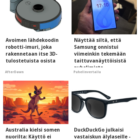
Avoimen lähdekoodin
Näyttää siltä, että
robotti-imuri, joka
Samsung onnistui
rakennetaan itse 3D-
viimeinkin tekemään
tulostetuista osista
taittuvanäyttöisistä
puhelimista
AfterDawn
Puhelinvertailu
supersuosittuja
Australia kielsi somen
DuckDuckGo julkaisi
nuorilta: Käyttö ei
vastaiskun älylaseille -