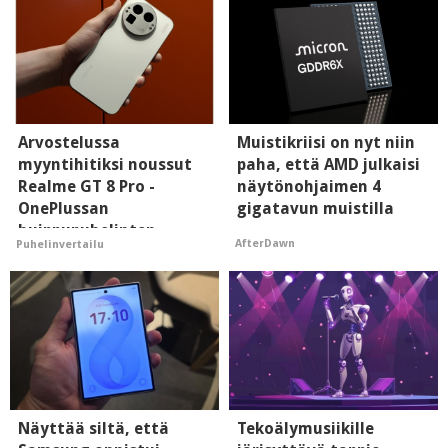
Arvostelussa
Muistikriisi on nyt niin
myyntihitiksi noussut
paha, että AMD julkaisi
Realme GT 8 Pro -
näytönohjaimen 4
OnePlussan
gigatavun muistilla
huippupuhelinten
AfterDawn
Puhelinvertailu
"perillinen"
Näyttää siltä, että
Tekoälymusiikille