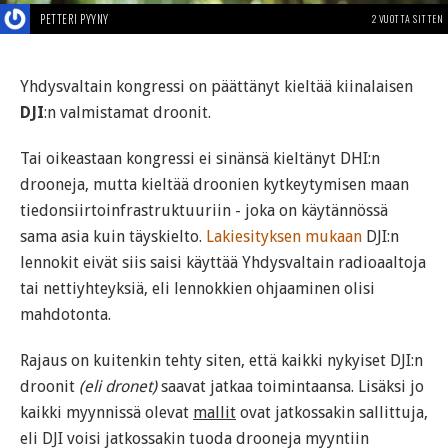
PETTERI PYYNY
2 VUOTTA SITTEN
Yhdysvaltain kongressi on päättänyt kieltää kiinalaisen
DJI
:n valmistamat droonit.
Tai oikeastaan kongressi ei sinänsä kieltänyt DHI:n
drooneja, mutta kieltää droonien kytkeytymisen maan
tiedonsiirtoinfrastruktuuriin - joka on käytännössä
sama asia kuin täyskielto.
Lakiesityksen mukaan
DJI:n
lennokit eivät siis saisi käyttää Yhdysvaltain radioaaltoja
tai nettiyhteyksiä, eli lennokkien ohjaaminen olisi
mahdotonta.
Rajaus on kuitenkin tehty siten, että kaikki nykyiset DJI:n
droonit
(eli dronet)
saavat jatkaa toimintaansa. Lisäksi jo
kaikki myynnissä olevat
mallit
ovat jatkossakin sallittuja,
eli DJI voisi jatkossakin tuoda drooneja myyntiin