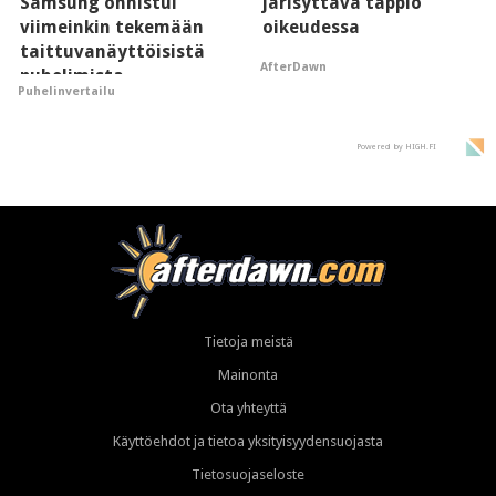
Samsung onnistui
järisyttävä tappio
viimeinkin tekemään
oikeudessa
taittuvanäyttöisistä
AfterDawn
puhelimista
Puhelinvertailu
supersuosittuja
Powered by HIGH.FI
Tietoja meistä
Mainonta
Ota yhteyttä
Käyttöehdot ja tietoa yksityisyydensuojasta
Tietosuojaseloste