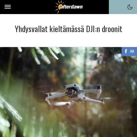
Yhdysvallat kieltämässä DJI:n droonit
JAA