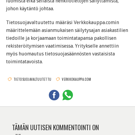
luomista eikä sellaista henkilötietojen säilyttämistä,
johon käytäntö johtaa.
Tietosuojavaltuutettu määräsi Verkkokauppa.comin
määrittelemään asianmukaisen säilytysajan asiakastilien
tiedoille ja korjaamaan toimintatapansa pakollisen
rekisteröitymisen vaatimisessa. Yritykselle annettiin
myös huomautus tietosuojasäännösten vastaisista
toimintatavoista.
TIETOSUOJAVALTUUTETTU
VERKKOKAUPPA.COM
TÄMÄN UUTISEN KOMMENTOINTI ON