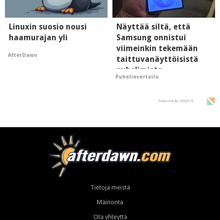
Linuxin suosio nousi
Näyttää siltä, että
haamurajan yli
Samsung onnistui
viimeinkin tekemään
AfterDawn
taittuvanäyttöisistä
puhelimista
Puhelinvertailu
supersuosittuja
Powered by HIGH.FI
Tietoja meistä
Mainonta
Ota yhteyttä