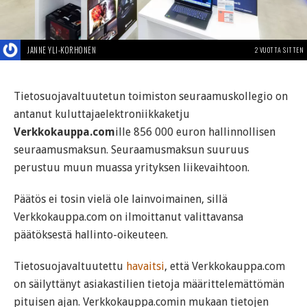
JANNE YLI-KORHONEN
2 VUOTTA SITTEN
Tietosuojavaltuutetun toimiston seuraamuskollegio on
antanut kuluttajaelektroniikkaketju
Verkkokauppa.com
ille 856 000 euron hallinnollisen
seuraamusmaksun. Seuraamusmaksun suuruus
perustuu muun muassa yrityksen liikevaihtoon.
Päätös ei tosin vielä ole lainvoimainen, sillä
Verkkokauppa.com on ilmoittanut valittavansa
päätöksestä hallinto-oikeuteen.
Tietosuojavaltuutettu
havaitsi
, että Verkkokauppa.com
on säilyttänyt asiakastilien tietoja määrittelemättömän
pituisen ajan. Verkkokauppa.comin mukaan tietojen