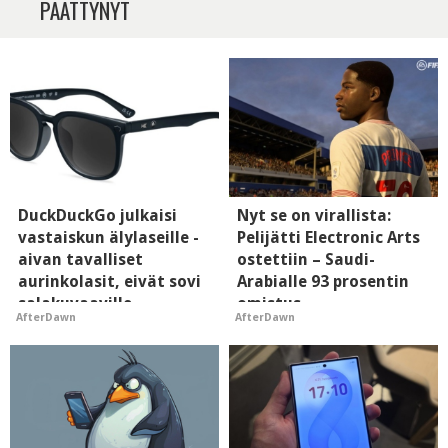
PÄÄTTYNYT
DuckDuckGo julkaisi
Nyt se on virallista:
vastaiskun älylaseille -
Pelijätti Electronic Arts
aivan tavalliset
ostettiin – Saudi-
aurinkolasit, eivät sovi
Arabialle 93 prosentin
salakuvaaville
omistus
AfterDawn
AfterDawn
hyypiöille