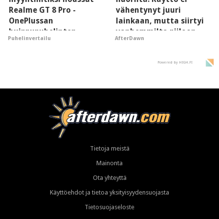
Realme GT 8 Pro -
vähentynyt juuri
OnePlussan
lainkaan, mutta siirtyi
huippupuhelinten
vanhemmilta piiloon
Puhelinvertailu
AfterDawn
"perillinen"
Powered by HIGH.FI
Tietoja meistä
Mainonta
Ota yhteyttä
Käyttöehdot ja tietoa yksityisyydensuojasta
Tietosuojaseloste