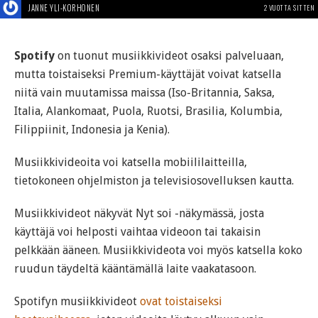
JANNE YLI-KORHONEN
2 VUOTTA SITTEN
Spotify
on tuonut musiikkivideot osaksi palveluaan,
mutta toistaiseksi Premium-käyttäjät voivat katsella
niitä vain muutamissa maissa (Iso-Britannia, Saksa,
Italia, Alankomaat, Puola, Ruotsi, Brasilia, Kolumbia,
Filippiinit, Indonesia ja Kenia).
Musiikkivideoita voi katsella mobiililaitteilla,
tietokoneen ohjelmiston ja televisiosovelluksen kautta.
Musiikkivideot näkyvät Nyt soi -näkymässä, josta
käyttäjä voi helposti vaihtaa videoon tai takaisin
pelkkään ääneen. Musiikkivideota voi myös katsella koko
ruudun täydeltä kääntämällä laite vaakatasoon.
Spotifyn musiikkivideot
ovat toistaiseksi