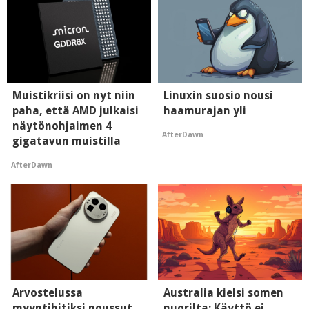
Muistikriisi on nyt niin
Linuxin suosio nousi
paha, että AMD julkaisi
haamurajan yli
näytönohjaimen 4
AfterDawn
gigatavun muistilla
AfterDawn
Arvostelussa
Australia kielsi somen
myyntihitiksi noussut
nuorilta: Käyttö ei