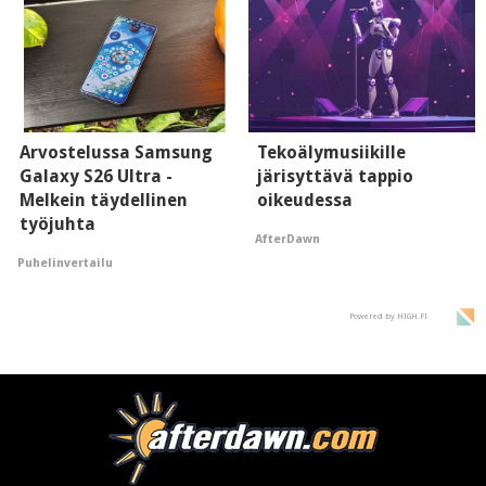
Arvostelussa Samsung
Tekoälymusiikille
Galaxy S26 Ultra -
järisyttävä tappio
Melkein täydellinen
oikeudessa
työjuhta
AfterDawn
Puhelinvertailu
Powered by HIGH.FI