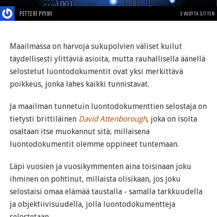
PETTERI PYYNY
3 VUOTTA SITTEN
Maailmassa on harvoja sukupolvien väliset kuilut
täydellisesti ylittäviä asioita, mutta rauhallisella äänellä
selostetut luontodokumentit ovat yksi merkittävä
poikkeus, jonka lähes kaikki tunnistavat.
Ja maailman tunnetuin luontodokumenttien selostaja on
tietysti brittiläinen
David Attenborough
, joka on isolta
osaltaan itse muokannut sitä, millaisena
luontodokumentit olemme oppineet tuntemaan.
Läpi vuosien ja vuosikymmenten aina toisinaan joku
ihminen on pohtinut, millaista olisikaan, jos joku
selostaisi omaa elämää taustalla - samalla tarkkuudella
ja objektiivisuudella, jolla luontodokumentteja
selostetaan.