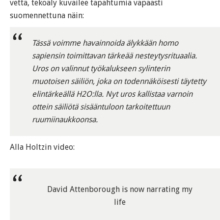
vettä, tekoäly kuvailee tapahtumia vapaasti
suomennettuna näin:
Tässä voimme havainnoida älykkään homo
sapiensin toimittavan tärkeää nesteytysrituaalia.
Uros on valinnut työkalukseen sylinterin
muotoisen säiliön, joka on todennäköisesti täytetty
elintärkeällä H2O:lla. Nyt uros kallistaa varnoin
ottein säiliötä sisääntuloon tarkoitettuun
ruumiinaukkoonsa.
Alla Holtzin video:
David Attenborough is now narrating my
life