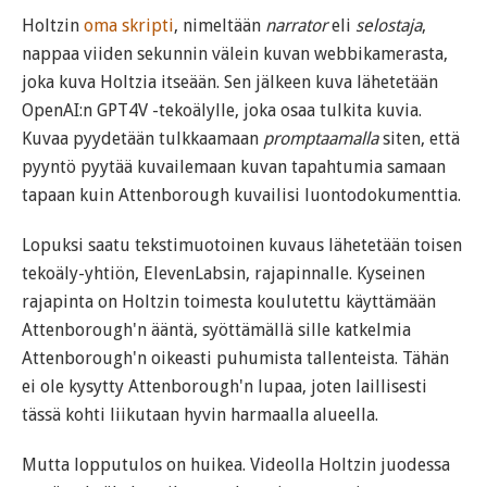
Holtzin
oma skripti
, nimeltään
narrator
eli
selostaja
,
nappaa viiden sekunnin välein kuvan webbikamerasta,
joka kuva Holtzia itseään. Sen jälkeen kuva lähetetään
OpenAI:n GPT4V -tekoälylle, joka osaa tulkita kuvia.
Kuvaa pyydetään tulkkaamaan
promptaamalla
siten, että
pyyntö pyytää kuvailemaan kuvan tapahtumia samaan
tapaan kuin Attenborough kuvailisi luontodokumenttia.
Lopuksi saatu tekstimuotoinen kuvaus lähetetään toisen
tekoäly-yhtiön, ElevenLabsin, rajapinnalle. Kyseinen
rajapinta on Holtzin toimesta koulutettu käyttämään
Attenborough'n ääntä, syöttämällä sille katkelmia
Attenborough'n oikeasti puhumista tallenteista. Tähän
ei ole kysytty Attenborough'n lupaa, joten laillisesti
tässä kohti liikutaan hyvin harmaalla alueella.
Mutta lopputulos on huikea. Videolla Holtzin juodessa