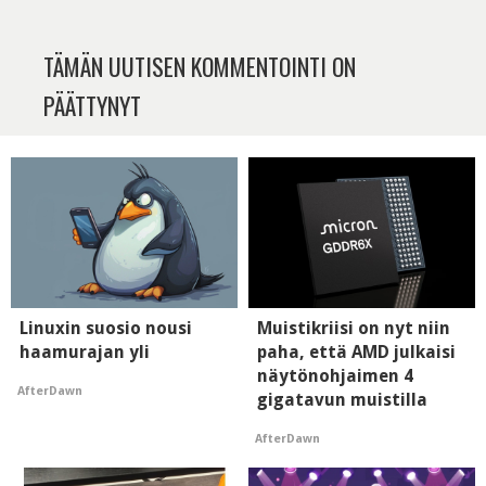
TÄMÄN UUTISEN KOMMENTOINTI ON
PÄÄTTYNYT
Linuxin suosio nousi
Muistikriisi on nyt niin
haamurajan yli
paha, että AMD julkaisi
näytönohjaimen 4
AfterDawn
gigatavun muistilla
AfterDawn