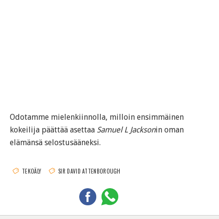
Odotamme mielenkiinnolla, milloin ensimmäinen
kokeilija päättää asettaa
Samuel L Jackson
in oman
elämänsä selostusääneksi.
TEKOÄLY
SIR DAVID ATTENBOROUGH