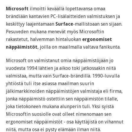
Microsoft
ilmoitti keväällä lopettavansa omaa
brändiään kantavien PC-lisälaitteiden valmistuksen ja
keskittyy laajentamaan
Surface
-mallistoaan sen sijaan.
Pesuveden mukana menevät myös Microsoftin
rakastetut, halvemman hintaluokan
ergonomiset
näppäimistöt
, joilla on maailmalla valtava fanikunta.
Microsoft on valmistanut omia näppäimistöjään jo
vuodesta 1994 lähtien ja aikoo toki jatkossakin niitä
valmistaa, mutta vain Surface-brändillä. 1990-luvulla
yhtiöstä tuli itse asiassa maailman suurin
jälkimarkkinoiden näppäimistöjen valmistaja eli firma,
jonka näppäimistö ostettiin sen näppäimistön tilalle,
joka tietokoneen mukana alunperin tuli. Yksi syistä
Microsoftin suosiolle ovat olleet nimenomaan sen
ergonomiset näppäimistöt - osa käyttäjistä on vihannut
niitä, mutta osa ei pysty elämään ilman niitä.