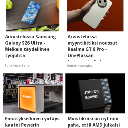
Arvostelussa Samsung
Arvostelussa
Galaxy S26 Ultra -
myyntihitiksi noussut
Melkein täydellinen
Realme GT 8 Pro -
työjuhta
OnePlussan
huippupuhelinten
Puhelinvertailu
Puhelinvertailu
"perillinen"
Ennätyksellinen ryntäys
Muistikriisi on nyt niin
kaatoi Powerin
paha, että AMD julkaisi