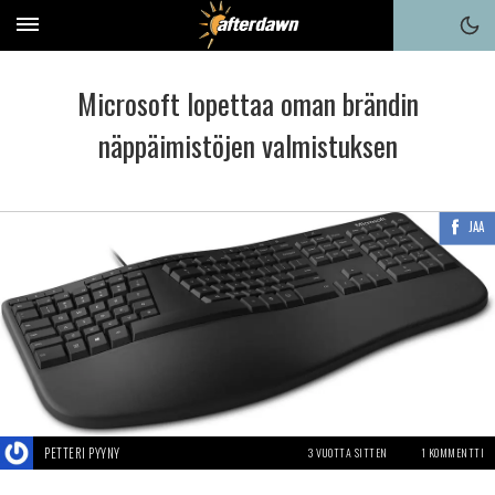
Microsoft lopettaa oman brändin
näppäimistöjen valmistuksen
JAA
PETTERI PYYNY
3 VUOTTA SITTEN
1 KOMMENTTI