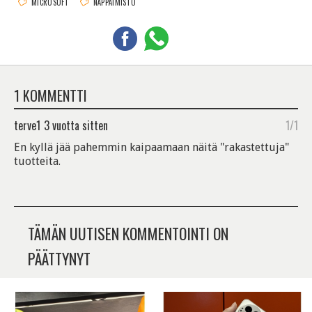
MICROSOFT
NÄPPÄIMISTÖ
1 KOMMENTTI
terve1
3 vuotta sitten
1/1
En kyllä jää pahemmin kaipaamaan näitä "rakastettuja"
tuotteita.
TÄMÄN UUTISEN KOMMENTOINTI ON
PÄÄTTYNYT