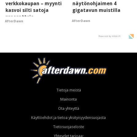
verkkokaupan – myynti
näytönohjaimen 4
kasvoi silti satoja
gigatavun muistilla
prosentteja
AfterDawn
AfterDawn
Powered by HIGH.FI
Tietoja meistä
Mainonta
Ota yhteyttä
Käyttöehdot ja tietoa yksityisyydensuojasta
Tietosuojaseloste
Yhteydet tarjoaa: