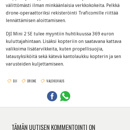
välittömästi ilman minkäänlaisia verkkokokeita. Pelkkä
drone-operaattoriksi rekisteröinti Traficomille riittää
lennättämisen aloittamiseen.
DJI Mini 2 SE tulee myyntiin huhtikuussa 369 euron
kuluttajahintaan. Lisäksi kopteriin on saatavana kattava
valikoima lisätarvikkeita, kuten propellisuojia,
latausyksiköitä sekä kätevä kantolaukku kopterin ja sen
varusteiden kuljettamiseen.
DJI
DRONE
VALOKUVAUS
TÄMÄN UUTISEN KOMMENTOINTI ON