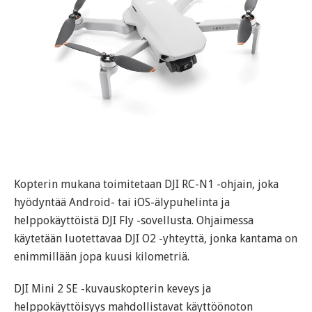
Kopterin mukana toimitetaan DJI RC-N1 -ohjain, joka
hyödyntää Android- tai iOS-älypuhelinta ja
helppokäyttöistä DJI Fly -sovellusta. Ohjaimessa
käytetään luotettavaa DJI O2 -yhteyttä, jonka kantama on
enimmillään jopa kuusi kilometriä.
DJI Mini 2 SE -kuvauskopterin keveys ja
helppokäyttöisyys mahdollistavat käyttöönoton