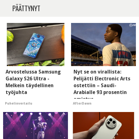
PÄÄTTYNYT
Arvostelussa Samsung
Nyt se on virallista:
Galaxy S26 Ultra -
Pelijätti Electronic Arts
Melkein täydellinen
ostettiin – Saudi-
työjuhta
Arabialle 93 prosentin
omistus
Puhelinvertailu
AfterDawn