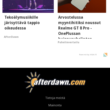
Tekoälymusiikille
Arvostelussa
järisyttävä tappio
myyntihitiksi noussut
oikeudessa
Realme GT 8 Pro -
OnePlussan
AfterDawn
huippupuhelinten
Puhelinvertailu
"perillinen"
Powered by HIGH.FI
Tietoja meistä
Mainonta