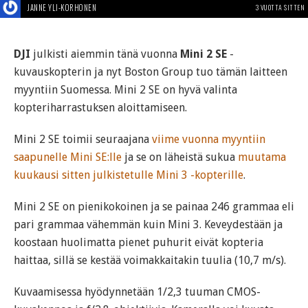
JANNE YLI-KORHONEN
3 VUOTTA SITTEN
DJI
julkisti aiemmin tänä vuonna
Mini 2 SE
-
kuvauskopterin ja nyt Boston Group tuo tämän laitteen
myyntiin Suomessa. Mini 2 SE on hyvä valinta
kopteriharrastuksen aloittamiseen.
Mini 2 SE toimii seuraajana
viime vuonna myyntiin
saapunelle Mini SE:lle
ja se on läheistä sukua
muutama
kuukausi sitten julkistetulle Mini 3 -kopterille
.
Mini 2 SE on pienikokoinen ja se painaa 246 grammaa eli
pari grammaa vähemmän kuin Mini 3. Keveydestään ja
koostaan huolimatta pienet puhurit eivät kopteria
haittaa, sillä se kestää voimakkaitakin tuulia (10,7 m/s).
Kuvaamisessa hyödynnetään 1/2,3 tuuman CMOS-