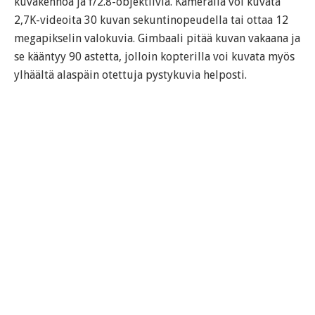
kuvakennoa ja f/2.8-objektiivia. Kameralla voi kuvata
2,7K-videoita 30 kuvan sekuntinopeudella tai ottaa 12
megapikselin valokuvia. Gimbaali pitää kuvan vakaana ja
se kääntyy 90 astetta, jolloin kopterilla voi kuvata myös
ylhäältä alaspäin otettuja pystykuvia helposti.