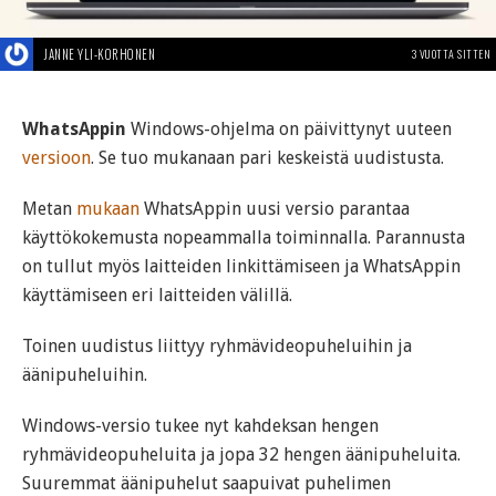
JANNE YLI-KORHONEN
3 VUOTTA SITTEN
WhatsAppin
Windows-ohjelma on päivittynyt uuteen
versioon
. Se tuo mukanaan pari keskeistä uudistusta.
Metan
mukaan
WhatsAppin uusi versio parantaa
käyttökokemusta nopeammalla toiminnalla. Parannusta
on tullut myös laitteiden linkittämiseen ja WhatsAppin
käyttämiseen eri laitteiden välillä.
Toinen uudistus liittyy ryhmävideopuheluihin ja
äänipuheluihin.
Windows-versio tukee nyt kahdeksan hengen
ryhmävideopuheluita ja jopa 32 hengen äänipuheluita.
Suuremmat äänipuhelut saapuivat puhelimen