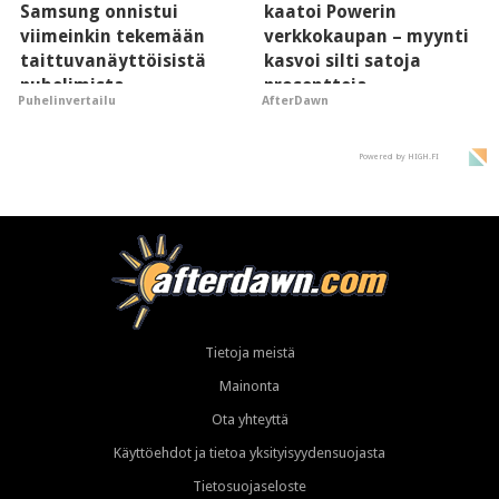
Samsung onnistui
kaatoi Powerin
viimeinkin tekemään
verkkokaupan – myynti
taittuvanäyttöisistä
kasvoi silti satoja
puhelimista
prosentteja
Puhelinvertailu
AfterDawn
supersuosittuja
Powered by HIGH.FI
Tietoja meistä
Mainonta
Ota yhteyttä
Käyttöehdot ja tietoa yksityisyydensuojasta
Tietosuojaseloste