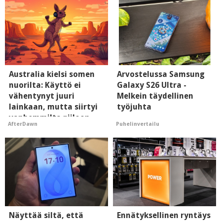
Australia kielsi somen
Arvostelussa Samsung
nuorilta: Käyttö ei
Galaxy S26 Ultra -
vähentynyt juuri
Melkein täydellinen
lainkaan, mutta siirtyi
työjuhta
vanhemmilta piiloon
Puhelinvertailu
AfterDawn
Näyttää siltä, että
Ennätyksellinen ryntäys