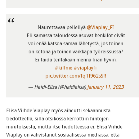
Naurettavaa pelleilyä
@Viaplay_FI
Eli samassa taloudessa asuvat henkilöt eivät
voi enää katsoa samaa lähetystä, jos toinen
on kotona ja toinen vaikkapa työreissussa?
Ei taida teilläkään mennä liian hyvin.
#killme
#viaplayfi
pic.twitter.com/fqTl962sSR
— Heidi-Elisa (@haidielisa)
January 11, 2023
Elisa Viihde Viaplay myös aiheutti sekaannusta
tiedotteella, sillä otsikossa kerrottiin hintojen
muutoksesta, mutta itse tiedotteessa ei. Elisa Viihde
Viaplay on vahvistanut sosiaalisessa mediassa, että