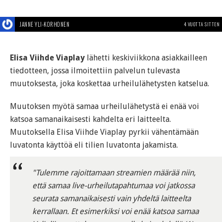
JANNE YLI-KORHONEN
4 VUOTTA SITTEN
Elisa Viihde Viaplay
lähetti keskiviikkona asiakkailleen
tiedotteen, jossa ilmoitettiin palvelun tulevasta
muutoksesta, joka koskettaa urheilulähetysten katselua.
Muutoksen myötä samaa urheilulähetystä ei enää voi
katsoa samanaikaisesti kahdelta eri laitteelta.
Muutoksella Elisa Viihde Viaplay pyrkii vähentämään
luvatonta käyttöä eli tilien luvatonta jakamista.
"Tulemme rajoittamaan streamien määrää niin,
että samaa live-urheilutapahtumaa voi jatkossa
seurata samanaikaisesti vain yhdeltä laitteelta
kerrallaan. Et esimerkiksi voi enää katsoa samaa