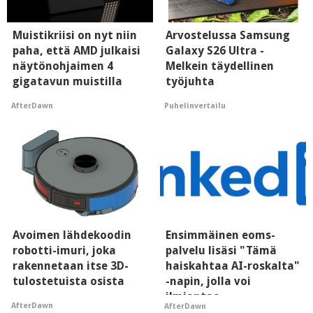
Muistikriisi on nyt niin
Arvostelussa Samsung
paha, että AMD julkaisi
Galaxy S26 Ultra -
näytönohjaimen 4
Melkein täydellinen
gigatavun muistilla
työjuhta
AfterDawn
Puhelinvertailu
Avoimen lähdekoodin
Ensimmäinen eoms-
robotti-imuri, joka
palvelu lisäsi "Tämä
rakennetaan itse 3D-
haiskahtaa AI-roskalta"
tulostetuista osista
-napin, jolla voi
ilmiantaa
AfterDawn
AfterDawn
tekoälytauhkan