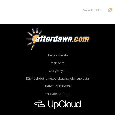
Powered by HIGH.FI
Tietoja meistä
Mainonta
Ota yhteyttä
Käyttöehdot ja tietoa yksityisyydensuojasta
Tietosuojaseloste
Yhteydet tarjoaa: