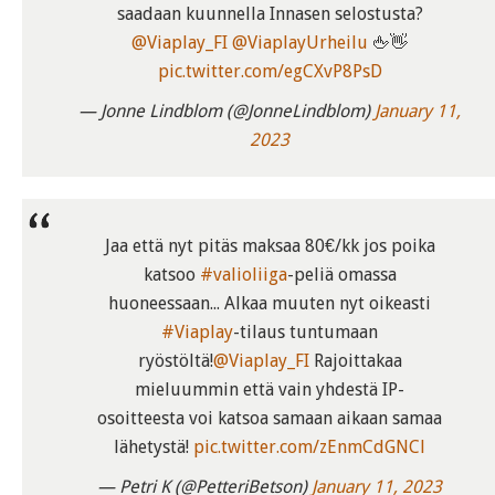
saadaan kuunnella Innasen selostusta?
@Viaplay_FI
@ViaplayUrheilu
🖕👋
pic.twitter.com/egCXvP8PsD
— Jonne Lindblom (@JonneLindblom)
January 11,
2023
Jaa että nyt pitäs maksaa 80€/kk jos poika
katsoo
#valioliiga
-peliä omassa
huoneessaan... Alkaa muuten nyt oikeasti
#Viaplay
-tilaus tuntumaan
ryöstöltä!
@Viaplay_FI
Rajoittakaa
mieluummin että vain yhdestä IP-
osoitteesta voi katsoa samaan aikaan samaa
lähetystä!
pic.twitter.com/zEnmCdGNCl
— Petri K (@PetteriBetson)
January 11, 2023