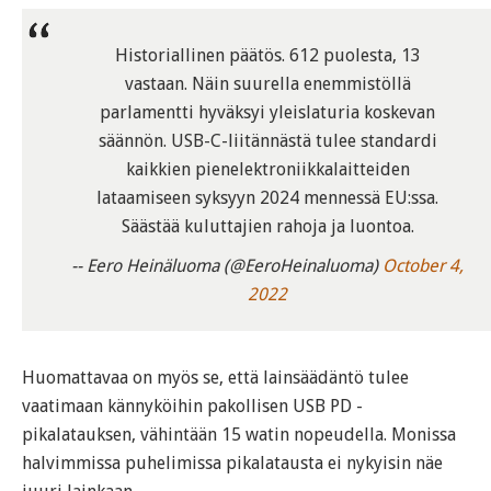
Historiallinen päätös. 612 puolesta, 13
vastaan. Näin suurella enemmistöllä
parlamentti hyväksyi yleislaturia koskevan
säännön. USB-C-liitännästä tulee standardi
kaikkien pienelektroniikkalaitteiden
lataamiseen syksyyn 2024 mennessä EU:ssa.
Säästää kuluttajien rahoja ja luontoa.
-- Eero Heinäluoma (@EeroHeinaluoma)
October 4,
2022
Huomattavaa on myös se, että lainsäädäntö tulee
vaatimaan kännyköihin pakollisen USB PD -
pikalatauksen, vähintään 15 watin nopeudella. Monissa
halvimmissa puhelimissa pikalatausta ei nykyisin näe