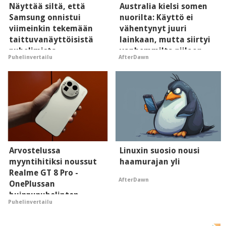
Näyttää siltä, että
Australia kielsi somen
Samsung onnistui
nuorilta: Käyttö ei
viimeinkin tekemään
vähentynyt juuri
taittuvanäyttöisistä
lainkaan, mutta siirtyi
puhelimista
vanhemmilta piiloon
Puhelinvertailu
AfterDawn
supersuosittuja
Arvostelussa
Linuxin suosio nousi
myyntihitiksi noussut
haamurajan yli
Realme GT 8 Pro -
AfterDawn
OnePlussan
huippupuhelinten
Puhelinvertailu
"perillinen"