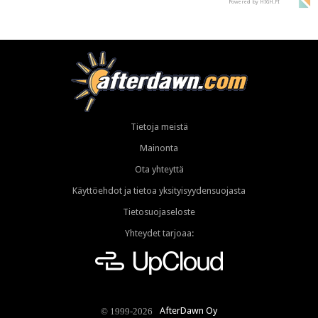
Powered by HIGH.FI
Tietoja meistä
Mainonta
Ota yhteyttä
Käyttöehdot ja tietoa yksityisyydensuojasta
Tietosuojaseloste
Yhteydet tarjoaa:
AfterDawn Oy
© 1999-2026