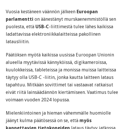
Vuosia kestäneen väännön jälkeen
Euroopan
parlamentti
on äänestänyt murskaenemmistöllä sen
puolesta, että
USB-C
-liittimestä tulee lähes kaikissa
ladattavissa elektroniikkalaitteissa pakollinen
latausliitin.
Päätöksen myötä kaikissa uusissa Euroopan Unionin
alueella myytävissä kännyköissä, digikameroissa,
kuulokkeissa, tableteissa ja monissa muissa laitteissa
täytyy olla USB-C -liitin, jonka kautta laitteen lataus
tapahtuu. Mitkään sovittimet tai vastaavat ratkaisut
eivät riitä lainsäädännön kiertämiseen. Vaatimus tulee
voimaan vuoden 2024 lopussa.
Mielenkiintoinen ja hieman vähemmälle huomiolle
jäänyt kulma päätösessä on se, että
myös
kannettavien tietokoneiden
lataus täytyy jatkossa