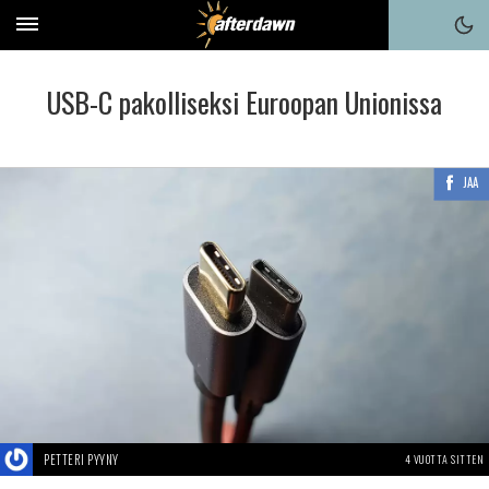
USB-C pakolliseksi Euroopan Unionissa
JAA
PETTERI PYYNY
4 VUOTTA SITTEN