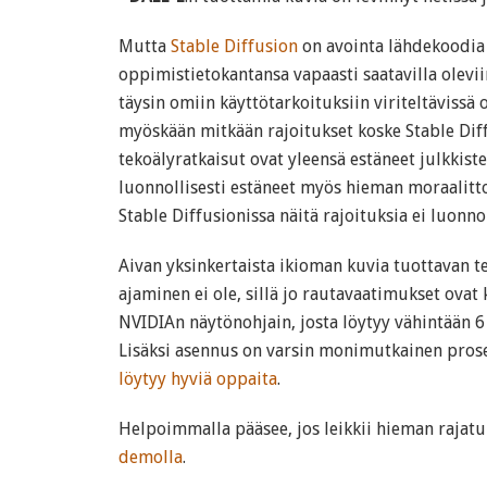
Mutta
Stable Diffusion
on avointa lähdekoodia
oppimistietokantansa vapaasti saatavilla olevii
täysin omiin käyttötarkoituksiin viriteltävissä o
myöskään mitkään rajoitukset koske Stable Dif
tekoälyratkaisut ovat yleensä estäneet julkkiste
luonnollisesti estäneet myös hieman moraalit
Stable Diffusionissa näitä rajoituksia ei luonnol
Aivan yksinkertaista ikioman kuvia tuottavan t
ajaminen ei ole, sillä jo rautavaatimukset ovat
NVIDIAn näytönohjain, josta löytyy vähintään 6
Lisäksi asennus on varsin monimutkainen pros
löytyy hyviä oppaita
.
Helpoimmalla pääsee, jos leikkii hieman rajatu
demolla
.