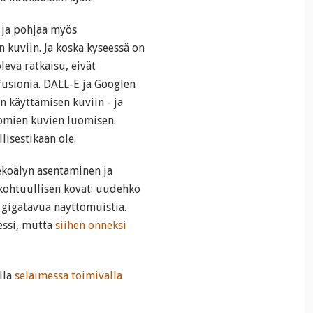
 ja pohjaa myös
n kuviin. Ja koska kyseessä on
leva ratkaisu, eivät
fusionia. DALL-E ja Googlen
n käyttämisen kuviin - ja
tomien kuvien luomisen.
lisestikaan ole.
ekoälyn asentaminen ja
 kohtuullisen kovat: uudehko
 gigatavua näyttömuistia.
essi, mutta
siihen onneksi
lla
selaimessa toimivalla