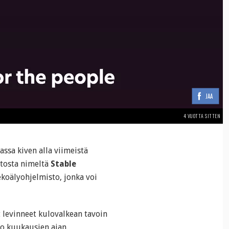
JAA
4 VUOTTA SITTEN
ssa kiven alla viimeistä
istosta nimeltä
Stable
koälyohjelmisto, jonka voi
t levinneet kulovalkean tavoin
jo kuukausien ajan.