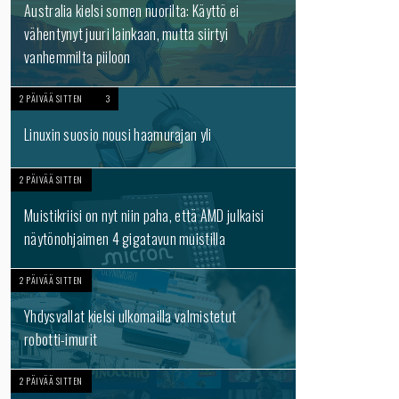
Australia kielsi somen nuorilta: Käyttö ei
vähentynyt juuri lainkaan, mutta siirtyi
vanhemmilta piiloon
2 PÄIVÄÄ SITTEN
3
Linuxin suosio nousi haamurajan yli
2 PÄIVÄÄ SITTEN
Muistikriisi on nyt niin paha, että AMD julkaisi
näytönohjaimen 4 gigatavun muistilla
2 PÄIVÄÄ SITTEN
Yhdysvallat kielsi ulkomailla valmistetut
robotti-imurit
2 PÄIVÄÄ SITTEN