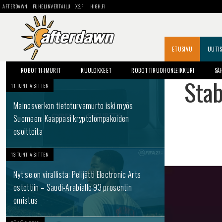
AFTERDAWN
PUHELINVERTAILU
X2.FI
HIGH.FI
ETUSIVU
UUTI
ROBOTTI-IMURIT
KUULOKKEET
ROBOTTIRUOHONLEIKKURI
SÄ
Stab
11 TUNTIA SITTEN
Mainosverkon tietoturvamurto iski myös
Suomeen: Kaappasi kryptolompakoiden
osoitteita
13 TUNTIA SITTEN
Nyt se on virallista: Pelijätti Electronic Arts
ostettiin – Saudi-Arabialle 93 prosentin
omistus