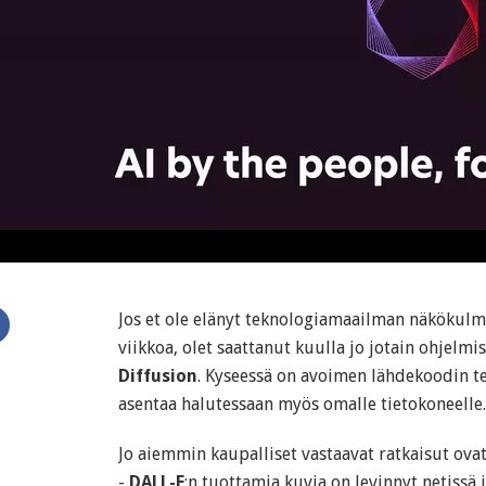
Jos et ole elänyt teknologiamaailman näkökulma
viikkoa, olet saattanut kuulla jo jotain ohjelm
Diffusion
. Kyseessä on avoimen lähdekoodin te
asentaa halutessaan myös omalle tietokoneelle.
Jo aiemmin kaupalliset vastaavat ratkaisut ova
-
DALL-E
:n tuottamia kuvia on levinnyt netissä 