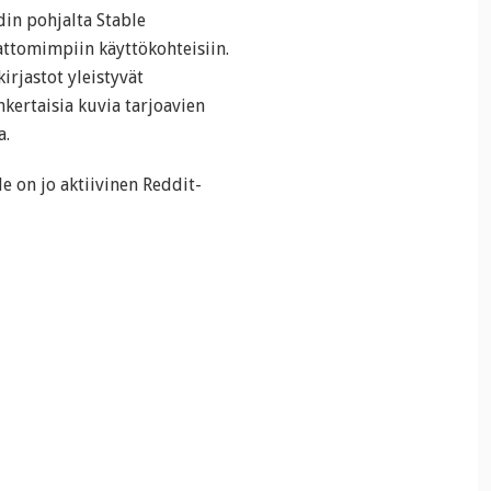
in pohjalta Stable
ttomimpiin käyttökohteisiin.
irjastot yleistyvät
nkertaisia kuvia tarjoavien
a.
le on jo aktiivinen Reddit-