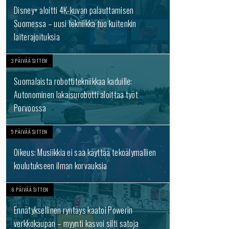
Disney+ aloitti 4K-kuvan palauttamisen
Suomessa – uusi tekniikka tuo kuitenkin
laiterajoituksia
3 PÄIVÄÄ SITTEN
Suomalaista robottitekniikkaa kaduille:
Autonominen lakaisurobotti aloittaa työt
Porvoossa
5 PÄIVÄÄ SITTEN
Oikeus: Musiikkia ei saa käyttää tekoälymallien
koulutukseen ilman korvauksia
6 PÄIVÄÄ SITTEN
Ennätyksellinen ryntäys kaatoi Powerin
verkkokaupan – myynti kasvoi silti satoja