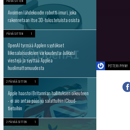
PÄIVÄ SITTEN
Avoimen lähdekoodin robotti-imuri, joka
rakennetaan itse 3D-tulostetuista osista
PÄIVÄ SITTEN
1
OpenAI tyrmää Applen syytökset
liikesalaisuuksien varkaudesta: Julkaisi
viestejä ja syyttää Applea
PETTERI PYYNY
huolimattomuudesta
2 PÄIVÄÄ SITTEN
1
Apple haastoi Britannian hallituksen oikeuteen
- ei aio antaa pääsyä salattuihin iCloud-
tietoihin
2 PÄIVÄÄ SITTEN
1