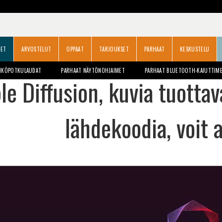
SET
ARVOSTELUT
OPPAAT
TARJOUKSET
PARHAAT
KESKUSTELU
HKÖPOTKULAUDAT
PARHAAT NÄYTÖNOHJAIMET
PARHAAT BLUETOOTH-KAIUTTIM
le Diffusion, kuvia tuottav
lähdekoodia, voit 