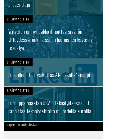
prosentteja
6 PÄIVÄÄ SITTEN
Yritysten on nyt pakko ilmoittaa sisällön
yhteydessä, onko sisällön luomiseen käytetty
tekoälyä
6 PÄIVÄÄ SITTEN
LinkedIniin tuli "vaikuttaa AI-roskalta" -nappi
6 PÄIVÄÄ SITTEN
Eurooppa haastaa USA:n tekoälykisassa: EU
rahoittaa tekoälytehtaita miljardeilla euroilla
Laajempi uutislistaus