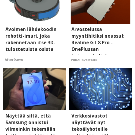
Avoimen lähdekoodin
Arvostelussa
robotti-imuri, joka
myyntihitiksi noussut
rakennetaan itse 3D-
Realme GT 8 Pro -
tulostetuista osista
OnePlussan
huippupuhelinten
AfterDawn
Puhelinvertailu
"perillinen"
Näyttää siltä, että
Verkkosivustot
Samsung onnistui
näyttävät nyt
viimeinkin tekemään
tekoälyboteille