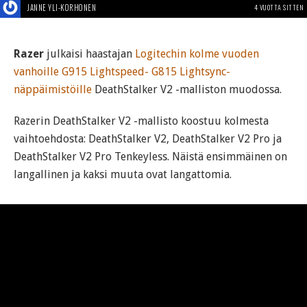
JANNE YLI-KORHONEN
4 VUOTTA SITTEN
Razer
julkaisi haastajan
Logitechin kolme vuoden
vanhoille G915 Lightspeed- G815 Lightsync-
näppäimistöille
DeathStalker V2 -malliston muodossa.
Razerin DeathStalker V2 -mallisto koostuu kolmesta
vaihtoehdosta: DeathStalker V2, DeathStalker V2 Pro ja
DeathStalker V2 Pro Tenkeyless. Näistä ensimmäinen on
langallinen ja kaksi muuta ovat langattomia.