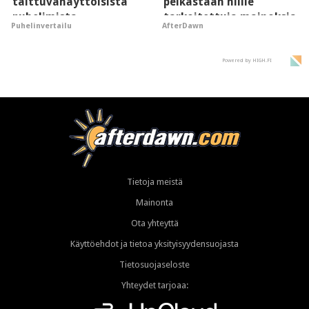
taittuvanäyttöisistä
pelkästään niille
puhelimista
tarkoitettuja mainoksia
Puhelinvertailu
AfterDawn
supersuosittuja
- vaikuttaa tekoälyn
mielikuvaan brändistä
Powered by HIGH.FI
Tietoja meistä
Mainonta
Ota yhteyttä
Käyttöehdot ja tietoa yksityisyydensuojasta
Tietosuojaseloste
Yhteydet tarjoaa: