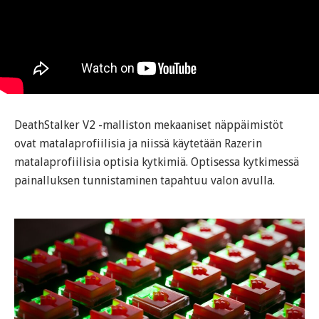
DeathStalker V2 -malliston mekaaniset näppäimistöt
ovat matalaprofiilisia ja niissä käytetään Razerin
matalaprofiilisia optisia kytkimiä. Optisessa kytkimessä
painalluksen tunnistaminen tapahtuu valon avulla.