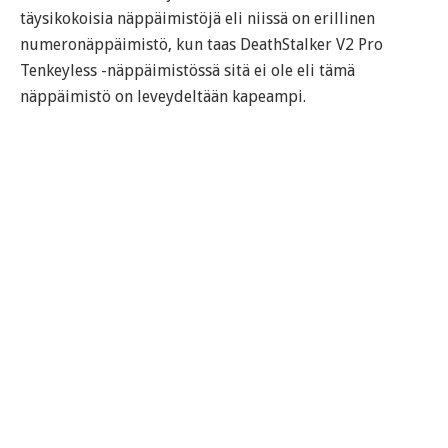
täysikokoisia näppäimistöjä eli niissä on erillinen
numeronäppäimistö, kun taas DeathStalker V2 Pro
Tenkeyless -näppäimistössä sitä ei ole eli tämä
näppäimistö on leveydeltään kapeampi.