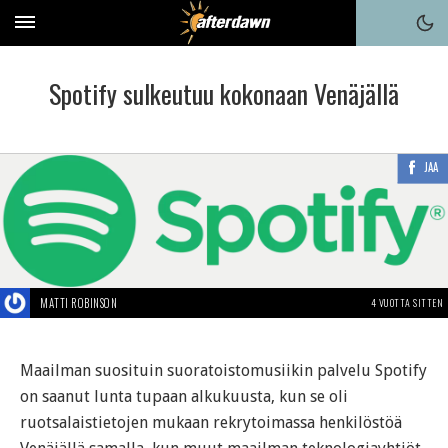
Spotify sulkeutuu kokonaan Venäjällä
JAA
MATTI ROBINSON
4 VUOTTA SITTEN
Maailman suosituin suoratoistomusiikin palvelu Spotify
on saanut lunta tupaan alkukuusta, kun se oli
ruotsalaistietojen mukaan rekrytoimassa henkilöstöä