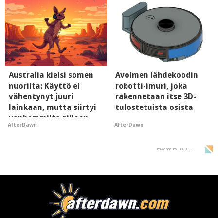
Australia kielsi somen
Avoimen lähdekoodin
nuorilta: Käyttö ei
robotti-imuri, joka
vähentynyt juuri
rakennetaan itse 3D-
lainkaan, mutta siirtyi
tulostetuista osista
vanhemmilta piiloon
AfterDawn
AfterDawn
Powered by HIGH.FI