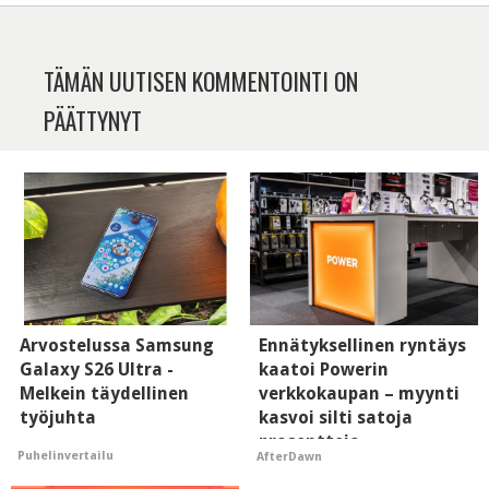
TÄMÄN UUTISEN KOMMENTOINTI ON
PÄÄTTYNYT
Arvostelussa Samsung
Ennätyksellinen ryntäys
Galaxy S26 Ultra -
kaatoi Powerin
Melkein täydellinen
verkkokaupan – myynti
työjuhta
kasvoi silti satoja
prosentteja
Puhelinvertailu
AfterDawn