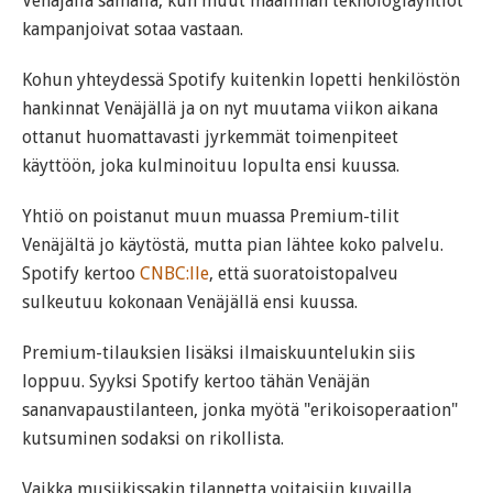
Venäjällä samalla, kun muut maailman teknologiayhtiöt
kampanjoivat sotaa vastaan.
Kohun yhteydessä Spotify kuitenkin lopetti henkilöstön
hankinnat Venäjällä ja on nyt muutama viikon aikana
ottanut huomattavasti jyrkemmät toimenpiteet
käyttöön, joka kulminoituu lopulta ensi kuussa.
Yhtiö on poistanut muun muassa Premium-tilit
Venäjältä jo käytöstä, mutta pian lähtee koko palvelu.
Spotify kertoo
CNBC:lle
, että suoratoistopalveu
sulkeutuu kokonaan Venäjällä ensi kuussa.
Premium-tilauksien lisäksi ilmaiskuuntelukin siis
loppuu. Syyksi Spotify kertoo tähän Venäjän
sananvapaustilanteen, jonka myötä "erikoisoperaation"
kutsuminen sodaksi on rikollista.
Vaikka musiikissakin tilannetta voitaisiin kuvailla