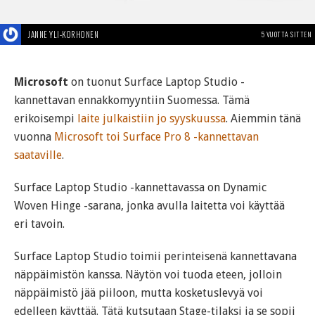
JANNE YLI-KORHONEN
5 VUOTTA SITTEN
Microsoft
on tuonut Surface Laptop Studio -
kannettavan ennakkomyyntiin Suomessa. Tämä
erikoisempi
laite julkaistiin jo syyskuussa
. Aiemmin tänä
vuonna
Microsoft toi Surface Pro 8 -kannettavan
saataville
.
Surface Laptop Studio -kannettavassa on Dynamic
Woven Hinge -sarana, jonka avulla laitetta voi käyttää
eri tavoin.
Surface Laptop Studio toimii perinteisenä kannettavana
näppäimistön kanssa. Näytön voi tuoda eteen, jolloin
näppäimistö jää piiloon, mutta kosketuslevyä voi
edelleen käyttää. Tätä kutsutaan Stage-tilaksi ja se sopii