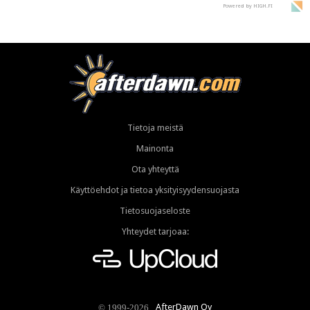
Powered by HIGH.FI
Tietoja meistä
Mainonta
Ota yhteyttä
Käyttöehdot ja tietoa yksityisyydensuojasta
Tietosuojaseloste
Yhteydet tarjoaa:
AfterDawn Oy
© 1999-2026