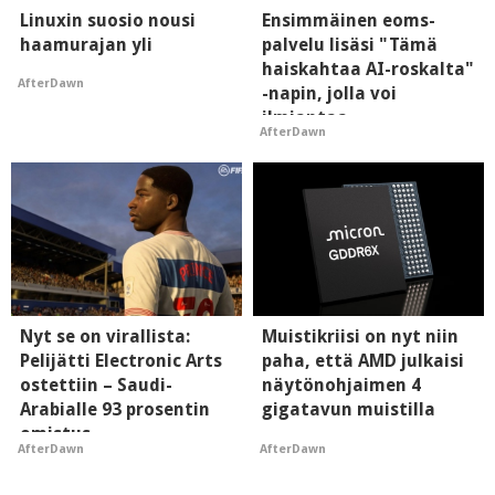
Linuxin suosio nousi
Ensimmäinen eoms-
haamurajan yli
palvelu lisäsi "Tämä
haiskahtaa AI-roskalta"
AfterDawn
-napin, jolla voi
ilmiantaa
AfterDawn
tekoälytauhkan
Nyt se on virallista:
Muistikriisi on nyt niin
Pelijätti Electronic Arts
paha, että AMD julkaisi
ostettiin – Saudi-
näytönohjaimen 4
Arabialle 93 prosentin
gigatavun muistilla
omistus
AfterDawn
AfterDawn