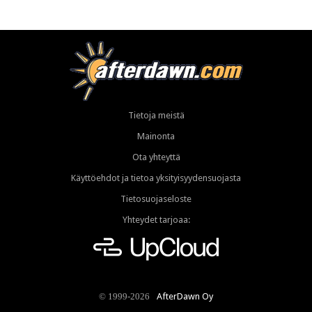
Tietoja meistä
Mainonta
Ota yhteyttä
Käyttöehdot ja tietoa yksityisyydensuojasta
Tietosuojaseloste
Yhteydet tarjoaa:
AfterDawn Oy
© 1999-2026