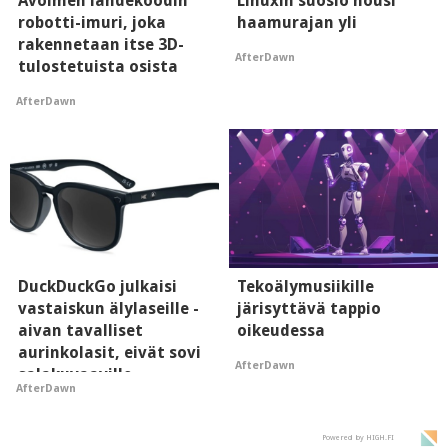
Avoimen lähdekoodin
Linuxin suosio nousi
robotti-imuri, joka
haamurajan yli
rakennetaan itse 3D-
AfterDawn
tulostetuista osista
AfterDawn
DuckDuckGo julkaisi
Tekoälymusiikille
vastaiskun älylaseille -
järisyttävä tappio
aivan tavalliset
oikeudessa
aurinkolasit, eivät sovi
AfterDawn
salakuvaaville
AfterDawn
hyypiöille
Powered by HIGH.FI