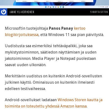
JANNE YLI-KORHONEN
5 VUOTTA SITTEN
Microsoftin tuotejohtaja
Panos Panay
kertoo
blogikirjoituksessa
, että Windows 11 saa pian päivitystä.
Uudistusta saa esimerkiksi tehtäväpalkki, joka saa
mykistystoiminnon, säätiedon näyttämisen ja uuden
jakotoiminnon. Media Player ja Notepad puolestaan
saavat uuden ulkonäön.
Merkittävin uudistus on kuitenkin Android-sovellusten
julkinen käyttö. Ominaisuus on kuitenkin ilmeisesti
edelleen testivaiheessa.
Android-sovellukset ladataan
Windows Storen kautta ja
toiminta on toteutettu yhdessä Amazon kanssa
.