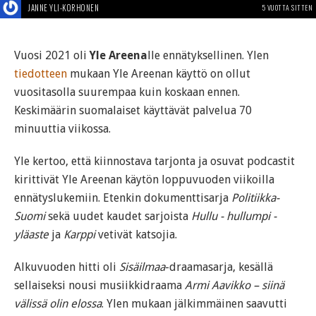
JANNE YLI-KORHONEN
5 VUOTTA SITTEN
Vuosi 2021 oli
Yle Areena
lle ennätyksellinen. Ylen
tiedotteen
mukaan Yle Areenan käyttö on ollut
vuositasolla suurempaa kuin koskaan ennen.
Keskimäärin suomalaiset käyttävät palvelua 70
minuuttia viikossa.
Yle kertoo, että kiinnostava tarjonta ja osuvat podcastit
kirittivät Yle Areenan käytön loppuvuoden viikoilla
ennätyslukemiin. Etenkin dokumenttisarja
Politiikka-
Suomi
sekä uudet kaudet sarjoista
Hullu - hullumpi -
yläaste
ja
Karppi
vetivät katsojia.
Alkuvuoden hitti oli
Sisäilmaa
-draamasarja, kesällä
sellaiseksi nousi musiikkidraama
Armi Aavikko – siinä
välissä olin elossa
. Ylen mukaan jälkimmäinen saavutti