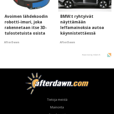
Avoimen lähdekoodin
BMW:t ryhtyivät
robotti-imuri, joka
näyttämään
rakennetaan itse 3D-
leffamainoksia autoa
tulostetuista osista
käynnistettäessä
AfterDawn
AfterDawn
Powered by HIGH.FI
Tietoja meistä
Mainonta