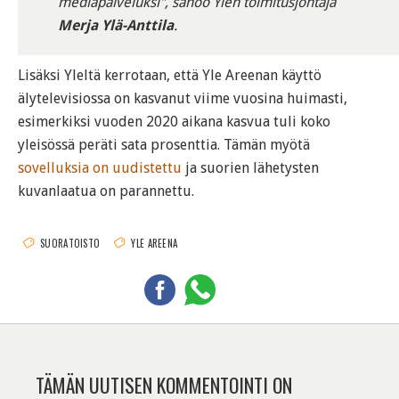
mediapalveluksi", sanoo Ylen toimitusjohtaja
Merja Ylä-Anttila
.
Lisäksi Yleltä kerrotaan, että Yle Areenan käyttö
älytelevisiossa on kasvanut viime vuosina huimasti,
esimerkiksi vuoden 2020 aikana kasvua tuli koko
yleisössä peräti sata prosenttia. Tämän myötä
sovelluksia on uudistettu
ja suorien lähetysten
kuvanlaatua on parannettu.
SUORATOISTO
YLE AREENA
TÄMÄN UUTISEN KOMMENTOINTI ON