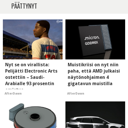
PÄÄTTYNYT
Nyt se on virallista:
Muistikriisi on nyt niin
Pelijätti Electronic Arts
paha, että AMD julkaisi
ostettiin – Saudi-
näytönohjaimen 4
Arabialle 93 prosentin
gigatavun muistilla
omistus
AfterDawn
AfterDawn