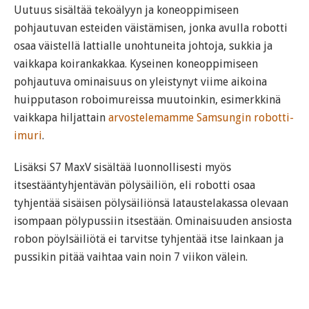
Uutuus sisältää tekoälyyn ja koneoppimiseen
pohjautuvan esteiden väistämisen, jonka avulla robotti
osaa väistellä lattialle unohtuneita johtoja, sukkia ja
vaikkapa koirankakkaa. Kyseinen koneoppimiseen
pohjautuva ominaisuus on yleistynyt viime aikoina
huipputason roboimureissa muutoinkin, esimerkkinä
vaikkapa hiljattain
arvostelemamme Samsungin robotti-
imuri
.
Lisäksi S7 MaxV sisältää luonnollisesti myös
itsestääntyhjentävän pölysäiliön, eli robotti osaa
tyhjentää sisäisen pölysäiliönsä lataustelakassa olevaan
isompaan pölypussiin itsestään. Ominaisuuden ansiosta
robon pöylsäiliötä ei tarvitse tyhjentää itse lainkaan ja
pussikin pitää vaihtaa vain noin 7 viikon välein.