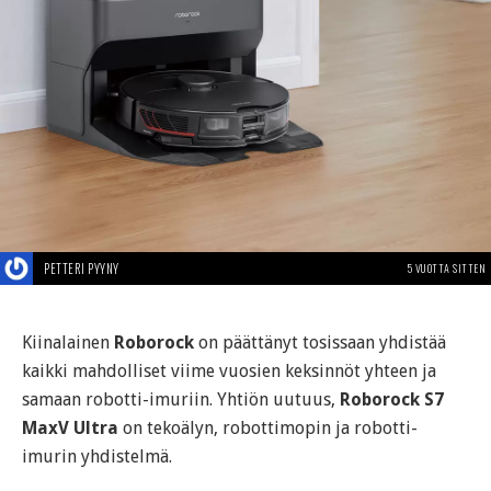
PETTERI PYYNY
5 VUOTTA SITTEN
Kiinalainen
Roborock
on päättänyt tosissaan yhdistää
kaikki mahdolliset viime vuosien keksinnöt yhteen ja
samaan robotti-imuriin. Yhtiön uutuus,
Roborock S7
MaxV Ultra
on tekoälyn, robottimopin ja robotti-
imurin yhdistelmä.