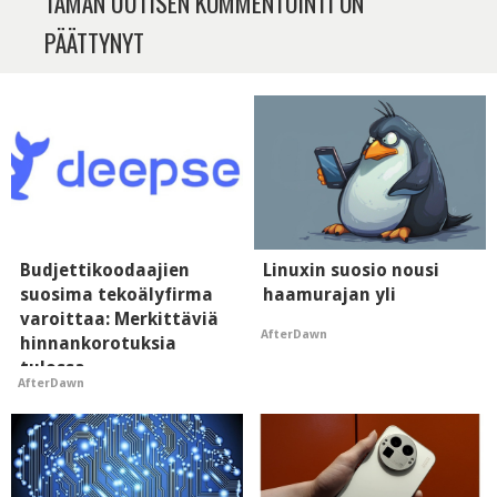
TÄMÄN UUTISEN KOMMENTOINTI ON
PÄÄTTYNYT
Budjettikoodaajien
Linuxin suosio nousi
suosima tekoälyfirma
haamurajan yli
varoittaa: Merkittäviä
AfterDawn
hinnankorotuksia
tulossa
AfterDawn