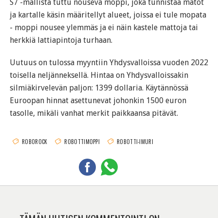
S7 -mallista tuttu nouseva moppi, joka tunnistaa matot
ja kartalle käsin määritellyt alueet, joissa ei tule mopata
- moppi nousee ylemmäs ja ei näin kastele mattoja tai
herkkiä lattiapintoja turhaan.
Uutuus on tulossa myyntiin Yhdysvalloissa vuoden 2022
toisella neljänneksellä. Hintaa on Yhdysvalloissakin
silmiäkirvelevän paljon: 1399 dollaria. Käytännössä
Euroopan hinnat asettunevat johonkin 1500 euron
tasolle, mikäli vanhat merkit paikkaansa pitävät.
ROBOROCK
ROBOTTIMOPPI
ROBOTTI-IMURI