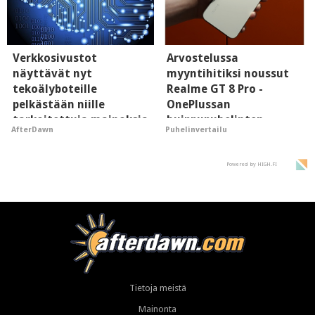
Verkkosivustot
Arvostelussa
näyttävät nyt
myyntihitiksi noussut
tekoälyboteille
Realme GT 8 Pro -
pelkästään niille
OnePlussan
tarkoitettuja mainoksia
huippupuhelinten
AfterDawn
Puhelinvertailu
- vaikuttaa tekoälyn
"perillinen"
mielikuvaan brändistä
Powered by HIGH.FI
Tietoja meistä
Mainonta