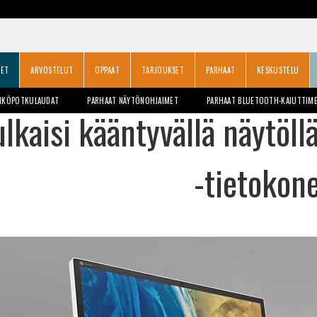
SET
ARVOSTELUT
OPPAAT
TARJOUKSET
PARHAAT
KESKUSTELU
HKÖPOTKULAUDAT
PARHAAT NÄYTÖNOHJAIMET
PARHAAT BLUETOOTH-KAIUTTIM
ulkaisi kääntyvällä näytöl
-tietokon