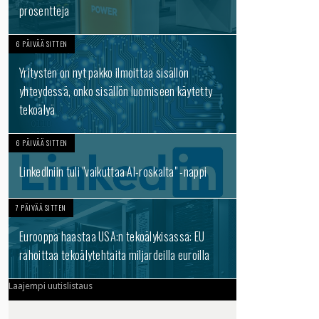
prosentteja
6 PÄIVÄÄ SITTEN
Yritysten on nyt pakko ilmoittaa sisällön
yhteydessä, onko sisällön luomiseen käytetty
tekoälyä
6 PÄIVÄÄ SITTEN
LinkedIniin tuli "vaikuttaa AI-roskalta" -nappi
7 PÄIVÄÄ SITTEN
Eurooppa haastaa USA:n tekoälykisassa: EU
rahoittaa tekoälytehtaita miljardeilla euroilla
Laajempi uutislistaus