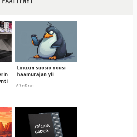
Linuxin suosio nousi
erin
haamurajan yli
ynti
AfterDawn