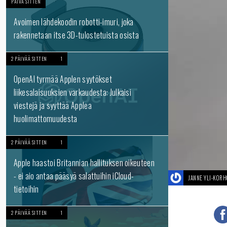
PÄIVÄ SITTEN
Avoimen lähdekoodin robotti-imuri, joka
rakennetaan itse 3D-tulostetuista osista
2 PÄIVÄÄ SITTEN
1
OpenAI tyrmää Applen syytökset
liikesalaisuuksien varkaudesta: Julkaisi
viestejä ja syyttää Applea
huolimattomuudesta
2 PÄIVÄÄ SITTEN
1
Apple haastoi Britannian hallituksen oikeuteen
- ei aio antaa pääsyä salattuihin iCloud-
JANNE YLI-KOR
tietoihin
2 PÄIVÄÄ SITTEN
1