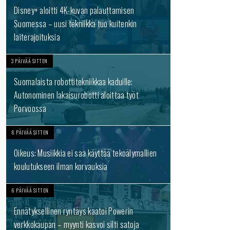
Disney+ aloitti 4K-kuvan palauttamisen
Suomessa – uusi tekniikka tuo kuitenkin
laiterajoituksia
3 PÄIVÄÄ SITTEN
Suomalaista robottitekniikkaa kaduille:
Autonominen lakaisurobotti aloittaa työt
Porvoossa
6 PÄIVÄÄ SITTEN
Oikeus: Musiikkia ei saa käyttää tekoälymallien
koulutukseen ilman korvauksia
6 PÄIVÄÄ SITTEN
Ennätyksellinen ryntäys kaatoi Powerin
verkkokaupan – myynti kasvoi silti satoja