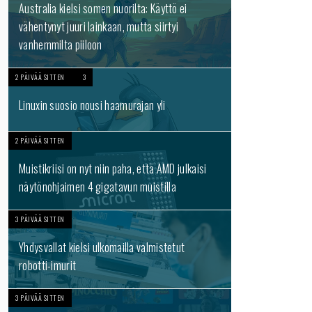
Australia kielsi somen nuorilta: Käyttö ei
vähentynyt juuri lainkaan, mutta siirtyi
vanhemmilta piiloon
2 PÄIVÄÄ SITTEN
3
Linuxin suosio nousi haamurajan yli
2 PÄIVÄÄ SITTEN
Muistikriisi on nyt niin paha, että AMD julkaisi
näytönohjaimen 4 gigatavun muistilla
3 PÄIVÄÄ SITTEN
Yhdysvallat kielsi ulkomailla valmistetut
robotti-imurit
3 PÄIVÄÄ SITTEN