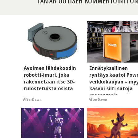
Avoimen lähdekoodin
Ennätyksellinen
robotti-imuri, joka
ryntäys kaatoi Pow
rakennetaan itse 3D-
verkkokaupan – my
tulostetuista osista
kasvoi silti satoja
prosentteja
AfterDawn
AfterDawn