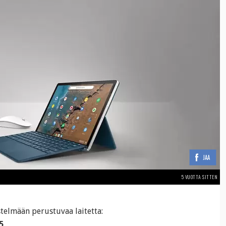
JAA
5 VUOTTA SITTEN
stelmään perustuvaa laitetta:
5
.