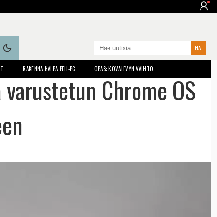
ET
RAKENNA HALPA PELI-PC
OPAS: KOVALEVYN VAIHTO
lä varustetun Chrome OS
een