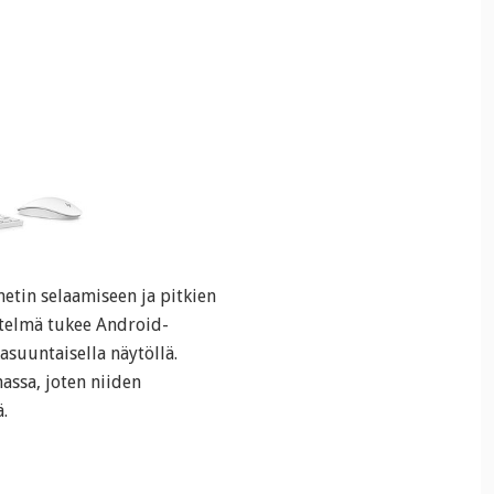
etin selaamiseen ja pitkien
stelmä tukee Android-
asuuntaisella näytöllä.
assa, joten niiden
.