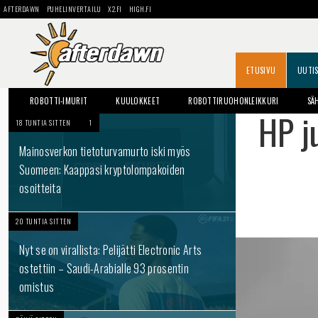
AFTERDAWN
PUHELINVERTAILU
X2.FI
HIGH.FI
ETUSIVU
UUTI
ROBOTTI-IMURIT
KUULOKKEET
ROBOTTIRUOHONLEIKKURI
SÄ
HP j
18 TUNTIA SITTEN
1
Mainosverkon tietoturvamurto iski myös
Suomeen: Kaappasi kryptolompakoiden
osoitteita
20 TUNTIA SITTEN
Nyt se on virallista: Pelijätti Electronic Arts
ostettiin – Saudi-Arabialle 93 prosentin
omistus