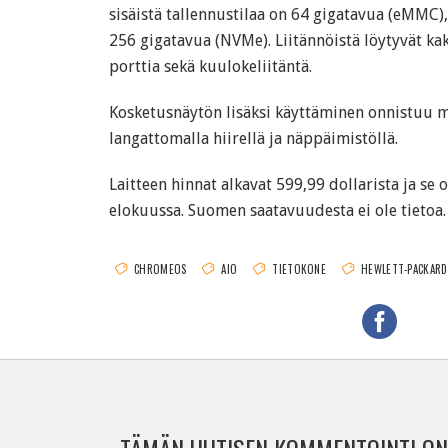
sisäistä tallennustilaa on 64 gigatavua (eMMC)
256 gigatavua (NVMe). Liitännöistä löytyvät kak
porttia sekä kuulokeliitäntä.
Kosketusnäytön lisäksi käyttäminen onnistuu m
langattomalla hiirellä ja näppäimistöllä.
Laitteen hinnat alkavat 599,99 dollarista ja se 
elokuussa. Suomen saatavuudesta ei ole tietoa.
CHROMEOS
AIO
TIETOKONE
HEWLETT-PACKARD
TÄMÄN UUTISEN KOMMENTOINTI ON