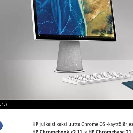
HONEN
HP
julkaisi kaksi uutta Chrome OS -käyttöjärje
HP Chromebook x2 11
ja
HP Chromebase 21.