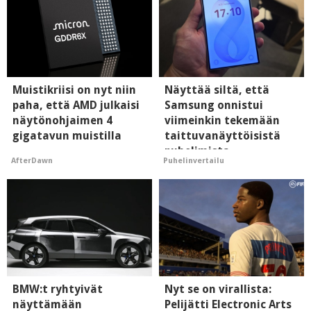
Muistikriisi on nyt niin
Näyttää siltä, että
paha, että AMD julkaisi
Samsung onnistui
näytönohjaimen 4
viimeinkin tekemään
gigatavun muistilla
taittuvanäyttöisistä
puhelimista
AfterDawn
Puhelinvertailu
supersuosittuja
BMW:t ryhtyivät
Nyt se on virallista:
näyttämään
Pelijätti Electronic Arts