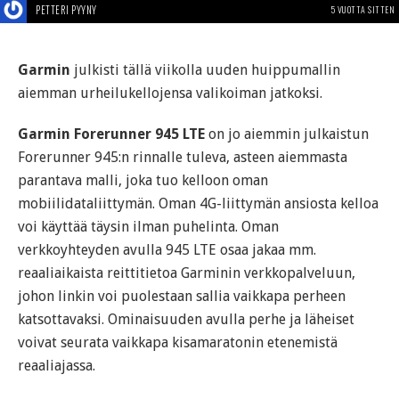
PETTERI PYYNY
5 VUOTTA SITTEN
Garmin
julkisti tällä viikolla uuden huippumallin
aiemman urheilukellojensa valikoiman jatkoksi.
Garmin Forerunner 945 LTE
on jo aiemmin julkaistun
Forerunner 945:n rinnalle tuleva, asteen aiemmasta
parantava malli, joka tuo kelloon oman
mobiilidataliittymän. Oman 4G-liittymän ansiosta kelloa
voi käyttää täysin ilman puhelinta. Oman
verkkoyhteyden avulla 945 LTE osaa jakaa mm.
reaaliaikaista reittitietoa Garminin verkkopalveluun,
johon linkin voi puolestaan sallia vaikkapa perheen
katsottavaksi. Ominaisuuden avulla perhe ja läheiset
voivat seurata vaikkapa kisamaratonin etenemistä
reaaliajassa.