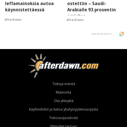
leffamainoksia autoa
ostettiin – Saudi-
käynnistettäessä
Arabialle 93 prosentin
omistus
AfterDawn
AfterDawn
Powered by HIGH.FI
Tietoja meistä
Mainonta
Ota yhteyttä
Käyttöehdot ja tietoa yksityisyydensuojasta
Tietosuojaseloste
Yhteydet tarjoaa: