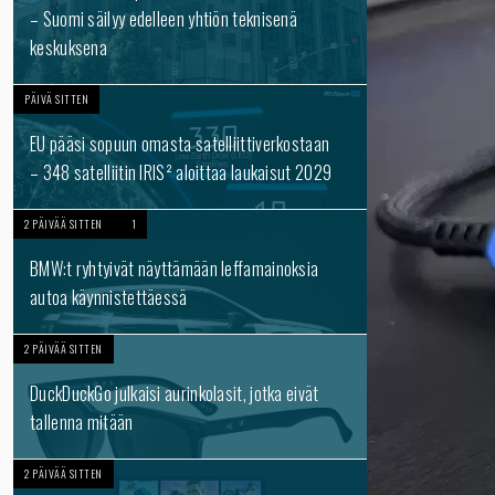
– Suomi säilyy edelleen yhtiön teknisenä
keskuksena
PÄIVÄ SITTEN
EU pääsi sopuun omasta satelliittiverkostaan
– 348 satelliitin IRIS² aloittaa laukaisut 2029
2 PÄIVÄÄ SITTEN
1
BMW:t ryhtyivät näyttämään leffamainoksia
autoa käynnistettäessä
2 PÄIVÄÄ SITTEN
DuckDuckGo julkaisi aurinkolasit, jotka eivät
tallenna mitään
2 PÄIVÄÄ SITTEN