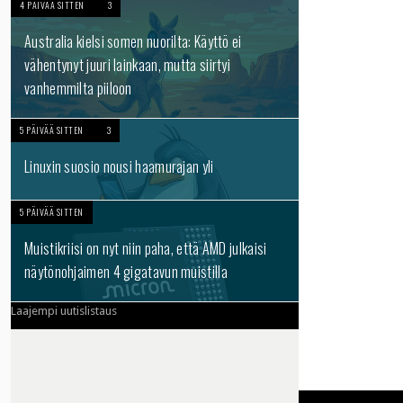
4 PÄIVÄÄ SITTEN
3
Australia kielsi somen nuorilta: Käyttö ei
vähentynyt juuri lainkaan, mutta siirtyi
vanhemmilta piiloon
5 PÄIVÄÄ SITTEN
3
Linuxin suosio nousi haamurajan yli
5 PÄIVÄÄ SITTEN
Muistikriisi on nyt niin paha, että AMD julkaisi
näytönohjaimen 4 gigatavun muistilla
Laajempi uutislistaus