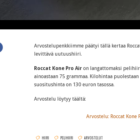
Arvostelupenkkiimme päätyi tällä kertaa Rocc
levittävä uutuushiiri.
Roccat Kone Pro Air
on langattomaksi pelihiire
ainoastaan 75 grammaa. Kilohintaa puolestaa
suositushinta on 130 euron tasossa.
Arvostelu löytyy täältä:
Arvostelu: Roccat Kone 
HIIRI
PELIHIIRI
ARVOSTELUT