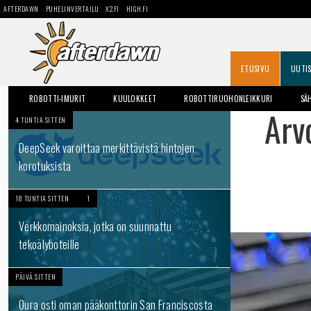
AFTERDAWN
PUHELINVERTAILU
X2.FI
HIGH.FI
ETUSIVU
UUTI
ROBOTTI-IMURIT
KUULOKKEET
ROBOTTIRUOHONLEIKKURI
SÄ
Arv
4 TUNTIA SITTEN
DeepSeek varoittaa merkittävistä hintojen
korotuksista
18 TUNTIA SITTEN
1
Verkkomainoksia, jotka on suunnattu
tekoälyboteille
PÄIVÄ SITTEN
Oura osti oman pääkonttorin San Franciscosta