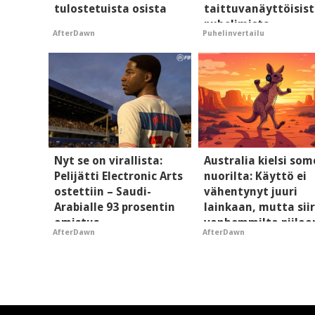
tulostetuista osista
taittuvanäyttöisis
puhelimista
AfterDawn
Puhelinvertailu
supersuosittuja
Nyt se on virallista:
Australia kielsi so
Pelijätti Electronic Arts
nuorilta: Käyttö ei
ostettiin – Saudi-
vähentynyt juuri
Arabialle 93 prosentin
lainkaan, mutta siir
omistus
vanhemmilta piiloo
AfterDawn
AfterDawn