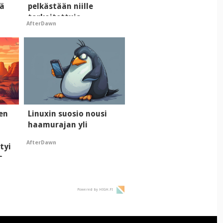
tä
pelkästään niille
tarkoitettuja
AfterDawn
mainoksia - vaikuttaa
tekoälyn mielikuvaan
brändistä
men
Linuxin suosio nousi
haamurajan yli
AfterDawn
tyi
n
Powered by HIGH.FI