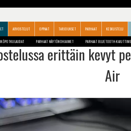
SET
ARVOSTELUT
OPPAAT
TARJOUKSET
PARHAAT
KESKUSTELU
HKÖPOTKULAUDAT
PARHAAT NÄYTÖNOHJAIMET
PARHAAT BLUETOOTH-KAIUTTIM
ostelussa erittäin kevyt pe
Air