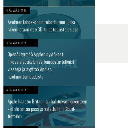
4 PÄIVÄÄ SITTEN
Avoimen lähdekoodin robotti-imuri, joka
rakennetaan itse 3D-tulostetuista osista
4 PÄIVÄÄ SITTEN
1
OpenAI tyrmää Applen syytökset
liikesalaisuuksien varkaudesta: Julkaisi
viestejä ja syyttää Applea
huolimattomuudesta
4 PÄIVÄÄ SITTEN
1
Apple haastoi Britannian hallituksen oikeuteen
- ei aio antaa pääsyä salattuihin iCloud-
tietoihin