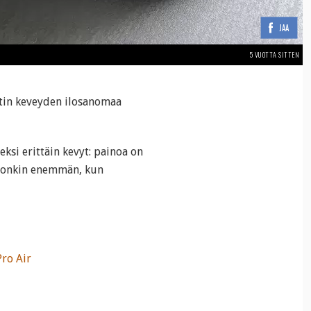
JAA
5 VUOTTA SITTEN
atin keveyden ilosanomaa
ksi erittäin kevyt: painoa on
n onkin enemmän, kun
Pro Air