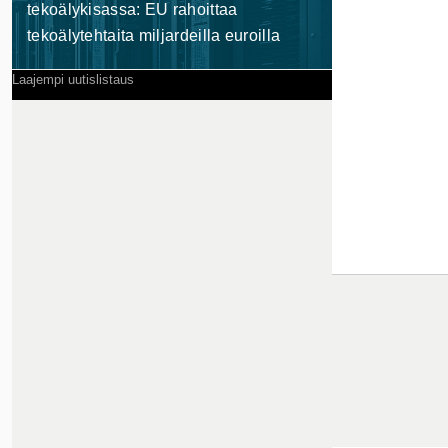
tekoälykisassa: EU rahoittaa
tekoälytehtaita miljardeilla euroilla
Laajempi uutislistaus