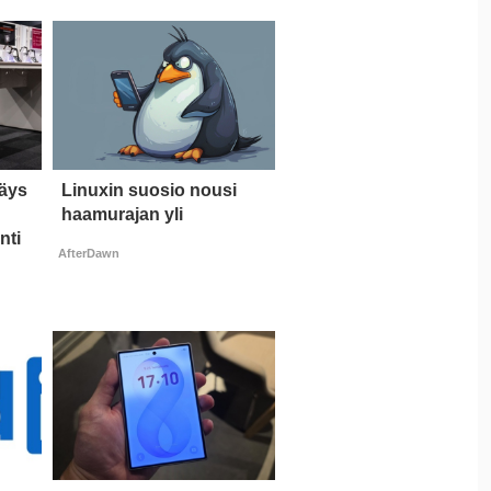
täys
Linuxin suosio nousi
haamurajan yli
nti
AfterDawn