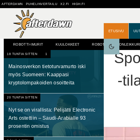
AFTERDAWN
PUHELINVERTAILU
X2.FI
HIGH.FI
ETUSIVU
UU
ROBOTTI-IMURIT
KUULOKKEET
ROBOTTIRUOHONLEIKKUR
Spo
18 TUNTIA SITTEN
1
OPAS: KOVALEVYN VAIHTO
Mainosverkon tietoturvamurto iski
myös Suomeen: Kaappasi
-ti
kryptolompakoiden osoitteita
20 TUNTIA SITTEN
Nyt se on virallista: Pelijätti Electronic
Arts ostettiin – Saudi-Arabialle 93
prosentin omistus