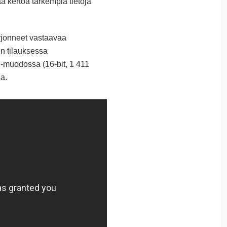
aa kertoa tarkempia tietoja
rjonneet vastaavaa
in tilauksessa
-muodossa (16-bit, 1 411
a.