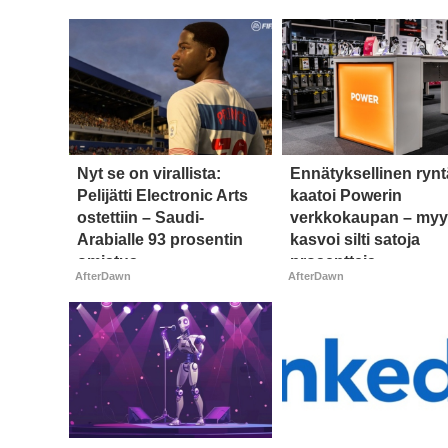
Nyt se on virallista:
Ennätyksellinen ryn
Pelijätti Electronic Arts
kaatoi Powerin
ostettiin – Saudi-
verkkokaupan – myy
Arabialle 93 prosentin
kasvoi silti satoja
omistus
prosentteja
AfterDawn
AfterDawn