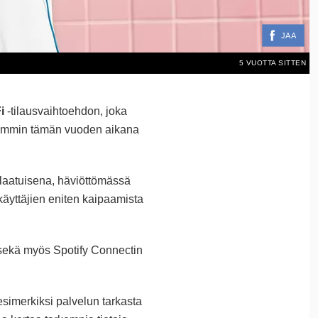
JAA
5 VUOTTA SITTEN
i
-tilausvaihtoehdon, joka
öhemmin tämän vuoden aikana
laatuisena, häviöttömässä
yttäjien eniten kaipaamista
la sekä myös Spotify Connectin
esimerkiksi palvelun tarkasta