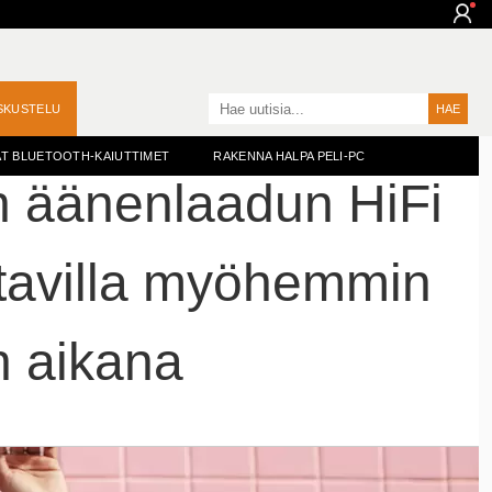
SKUSTELU
T BLUETOOTH-KAIUTTIMET
RAKENNA HALPA PELI-PC
an äänenlaadun HiFi
atavilla myöhemmin
 aikana