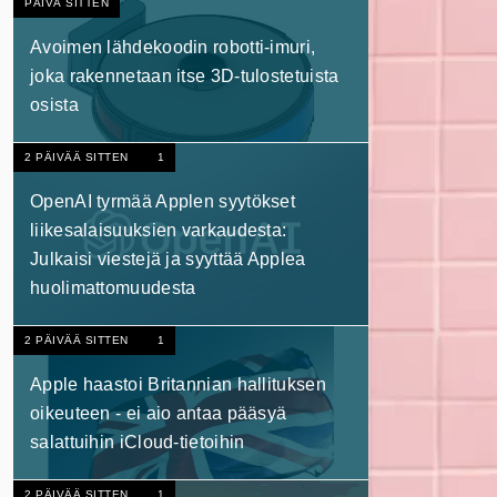
PÄIVÄ SITTEN
Avoimen lähdekoodin robotti-imuri,
joka rakennetaan itse 3D-tulostetuista
osista
2 PÄIVÄÄ SITTEN
1
OpenAI tyrmää Applen syytökset
liikesalaisuuksien varkaudesta:
Julkaisi viestejä ja syyttää Applea
huolimattomuudesta
2 PÄIVÄÄ SITTEN
1
Apple haastoi Britannian hallituksen
oikeuteen - ei aio antaa pääsyä
salattuihin iCloud-tietoihin
2 PÄIVÄÄ SITTEN
1