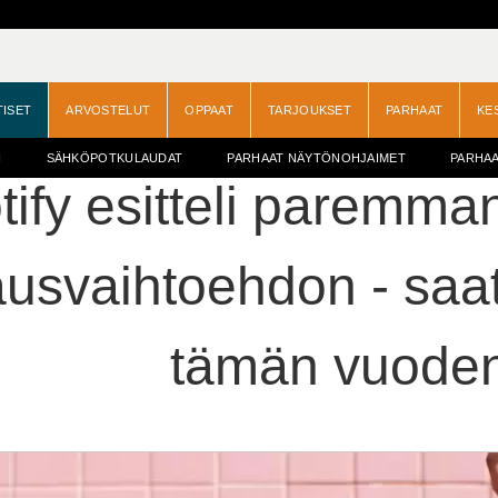
TISET
ARVOSTELUT
OPPAAT
TARJOUKSET
PARHAAT
KE
I
SÄHKÖPOTKULAUDAT
PARHAAT NÄYTÖNOHJAIMET
PARHAA
tify esitteli paremm
lausvaihtoehdon - sa
tämän vuoden