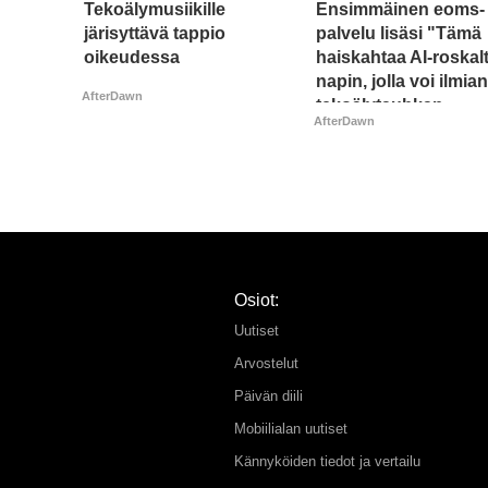
Tekoälymusiikille
Ensimmäinen eoms-
järisyttävä tappio
palvelu lisäsi "Tämä
oikeudessa
haiskahtaa AI-roskalt
napin, jolla voi ilmia
AfterDawn
tekoälytauhkan
AfterDawn
Osiot:
Uutiset
Arvostelut
Päivän diili
Mobiilialan uutiset
Kännyköiden tiedot ja vertailu