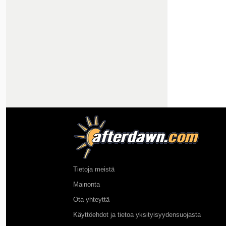
Tietoja meistä
Mainonta
Ota yhteyttä
Käyttöehdot ja tietoa yksityisyydensuojasta