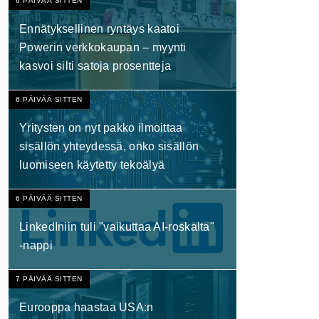
6 PÄIVÄÄ SITTEN
Ennätyksellinen ryntäys kaatoi
Powerin verkkokaupan – myynti
kasvoi silti satoja prosentteja
6 PÄIVÄÄ SITTEN
Yritysten on nyt pakko ilmoittaa
sisällön yhteydessä, onko sisällön
luomiseen käytetty tekoälyä
6 PÄIVÄÄ SITTEN
LinkedIniin tuli "vaikuttaa AI-roskalta"
-nappi
7 PÄIVÄÄ SITTEN
Eurooppa haastaa USA:n