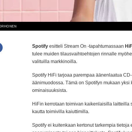
KORHONEN
Spotify
esitteli Stream On -tapahtumassaan
HiF
tulee muiden tilausvaihtoehtojen rinnalle my
valituilla markkinoilla.
Spotify HiFi tarjoaa parempaa äänenlaatua CD-
äänimuodossa. Tämä on Spotifyn mukaan yksi kä
ominaisuuksista.
HiFin kerrotaan toimivan kaikenlaisilla laitteil
kautta toimivilla kaiuttimilla.
Spotify ei kuitenkaan kertonut tarkempia tietoja 