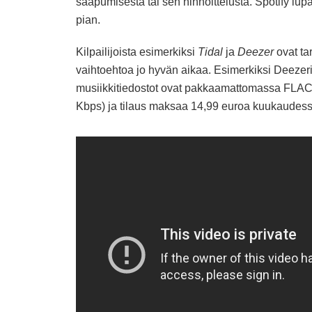
saapumisesta tai sen hinnoittelusta. Spotify lup
pian.
Kilpailijoista esimerkiksi
Tidal
ja
Deezer
ovat ta
vaihtoehtoa jo hyvän aikaa. Esimerkiksi Deezer
musiikkitiedostot ovat pakkaamattomassa FLAC
Kbps) ja tilaus maksaa 14,99 euroa kuukaudess