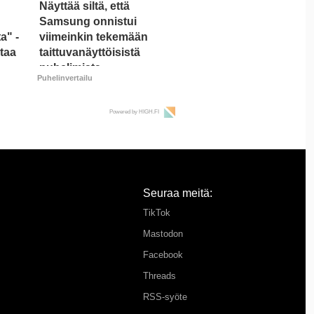
Näyttää siltä, että
Samsung onnistui
a" -
viimeinkin tekemään
ntaa
taittuvanäyttöisistä
puhelimista
Puhelinvertailu
supersuosittuja
Powered by HIGH.FI
Seuraa meitä:
TikTok
Mastodon
Facebook
Threads
RSS-syöte