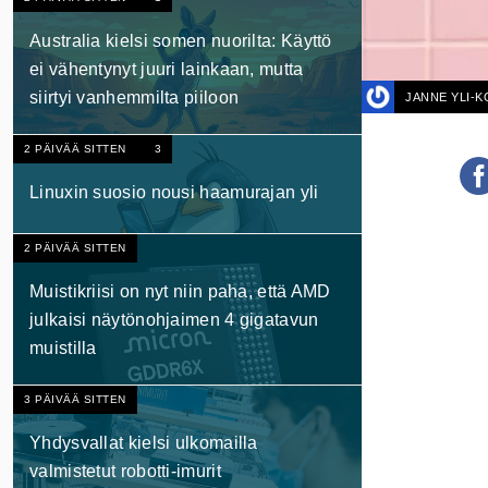
Australia kielsi somen nuorilta: Käyttö
ei vähentynyt juuri lainkaan, mutta
siirtyi vanhemmilta piiloon
JANNE YLI-
2 PÄIVÄÄ SITTEN
3
Linuxin suosio nousi haamurajan yli
2 PÄIVÄÄ SITTEN
Muistikriisi on nyt niin paha, että AMD
julkaisi näytönohjaimen 4 gigatavun
muistilla
3 PÄIVÄÄ SITTEN
Yhdysvallat kielsi ulkomailla
valmistetut robotti-imurit